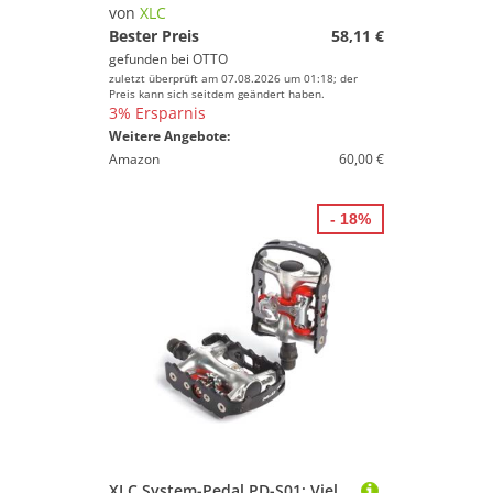
Klappräder
von
XLC
Mountainbikes
Bester Preis
58,11 €
gefunden bei
OTTO
Rennräder
zuletzt überprüft am 07.08.2026 um 01:18; der
Tandem-Bikes
Preis kann sich seitdem geändert haben.
3% Ersparnis
Trekkingräder
Weitere Angebote:
Amazon
60,00 €
Marke
- 18%
Geschlecht
Preis
% Sale
Farbe
XLC System-Pedal PD-S01: Vielseitiges Klickpedal und Plattformpedal in einem, Schwarz, Silber