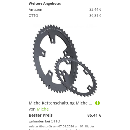
Weitere Angebote:
Amazon
32,44 €
OTTO
36,81 €
Miche Kettenschaltung Miche Kettenblatt Super11 SSC BCD 110 außen 52 Zähne schwarz 11fach
von
Miche
Bester Preis
85,41 €
gefunden bei
OTTO
zuletzt überprüft am 07.08.2026 um 01:18; der