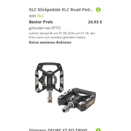
XLC Klickpedale XLC Road-Pedal PD-R01 einseitig, mit Haken und Riemen
von
XLC
Bester Preis
24,93 €
gefunden bei
OTTO
zuletzt überprüft am 07.08.2026 um 01:18; der
Preis kann sich seitdem geändert haben.
Keine weiteren Anbieter
Shimano DEORE XT PD-T8000 Pedal Trekking, Schwarz, One size