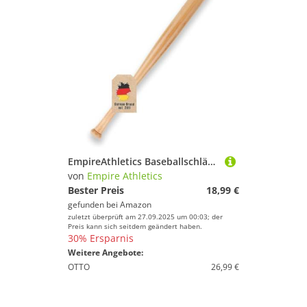
EmpireAthletics Baseballschläger aus Holz - 25 Zoll / 64 cm lang - Baseball Schläger mit rutschfestem Griff- Baseball Freizeit Sport Training Outdoor Übungsschläger- Anfänger Profi, Aluminium
von
Empire Athletics
Bester Preis
18,99 €
gefunden bei
Amazon
zuletzt überprüft am 27.09.2025 um 00:03; der
Preis kann sich seitdem geändert haben.
30% Ersparnis
Weitere Angebote:
OTTO
26,99 €