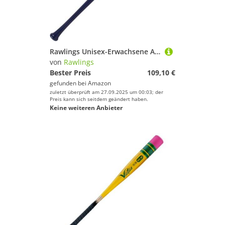
Rawlings Unisex-Erwachsene Adult Birch Wood Baseball Bat | Big Stick Elite | Multiple Colors/Styles Baseballschläger aus Holz, Natur/Marineblau – 110 Profil, 34"
von
Rawlings
Bester Preis
109,10 €
gefunden bei
Amazon
zuletzt überprüft am 27.09.2025 um 00:03; der
Preis kann sich seitdem geändert haben.
Keine weiteren Anbieter