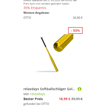
zuletzt überprüft am 27.09.2025 um 00:03; der
Preis kann sich seitdem geändert haben.
35% Ersparnis
Weitere Angebote:
OTTO
26,90 €
- 53%
relaxdays Softballschläger Goldener Baseballschläger aus Aluminium, 5 "
von
relaxdays
Bester Preis
18,99 €
39,99 €
gefunden bei
OTTO