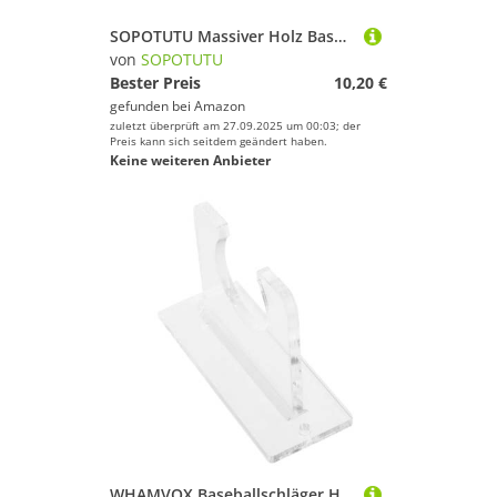
SOPOTUTU Massiver Holz Baseballschläger Ständer Haushalt Bat Organizer mit Rundem Robuster Desktop Bat Rack zur Aufbewahrung und Dekoration Platzsparender Fledermaus Halter
von
SOPOTUTU
Bester Preis
10,20 €
gefunden bei
Amazon
zuletzt überprüft am 27.09.2025 um 00:03; der
Preis kann sich seitdem geändert haben.
Keine weiteren Anbieter
WHAMVOX Baseballschläger Halterung Transparent Wandhalter Vertikales Softball Schläger Display Regal mit Hoher Tragkraft und Glatter Oberfläche für Heimdeko und Sichere Aufbewahrung