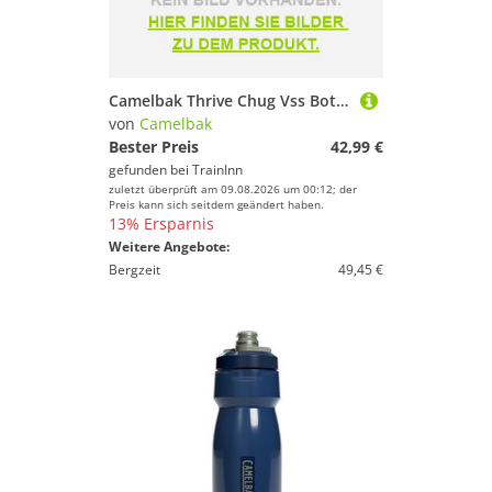
Sport.
Preis
% Sale
Camelbak Thrive Chug Vss Bottle 1.2l Rosa
Farbe
von
Camelbak
Bester Preis
42,99 €
gefunden bei
TrainInn
zuletzt überprüft am 09.08.2026 um 00:12; der
Preis kann sich seitdem geändert haben.
13% Ersparnis
Weitere Angebote:
Bergzeit
49,45 €