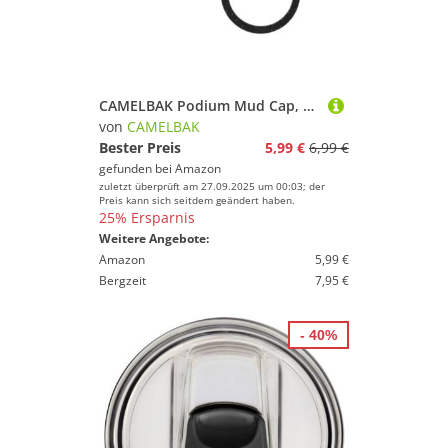
CAMELBAK Podium Mud Cap, Black Speckle – Fahrrad Trinkflasche Ersatzteile – kompatibel mit Podium Chill, Big Chill, Ice – sauberes Trinken – Black Speckle, Größe: OS
von
CAMELBAK
Bester Preis
5,99 €
6,99 €
gefunden bei
Amazon
zuletzt überprüft am 27.09.2025 um 00:03; der
Preis kann sich seitdem geändert haben.
25% Ersparnis
Weitere Angebote:
Amazon
5,99 €
Bergzeit
7,95 €
- 40%