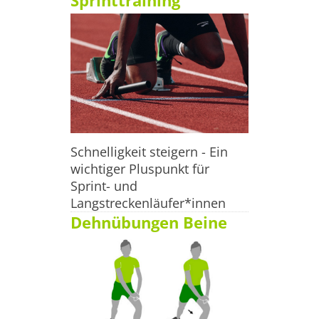
Sprinttraining
Odlo, Nike, Puma und Leki

 Anschrift

Unnaer Str. 21 58636 Iserlohn

Tel.:

02371 28177

Schnelligkeit steigern - Ein
wichtiger Pluspunkt für
URL: www.life-sport-iserlohn.de/

Sprint- und
Langstreckenläufer*innen
Öffnungszeiten Montag bis Mittwoch: 10:00 - 18:30 Uhr

Dehnübungen Beine
 Donnerstag und Freitag: 10:00 - 19:00 Uhr Samstag: 10:00 
- 16:00 Uhr

Wenn Du selbst noch Sportgeschäfte in