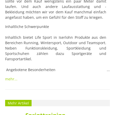
sollte vor dem Kauf wenigstens ein paar Meter damit 
laufen. Und auch andere Laufausstattung und -
Bekleidung möchten wir vor dem Kauf manchmal einfach 
angefasst haben, um ein Gefühl für den Stoff zu kriegen.
Inhaltliche Schwerpunkte

Inhaltlich bietet Life Sport in Iserlohn Produkte aus den 
Bereichen Running, Wintersport, Outdoor und Teamsport. 
Neben Funktionskleidung, Sportkleidung und 
Sportschuhen zählen dazu Sportgeräte und 
Fansportartikel.

 Angebotene Besonderheiten

mehr...
Die Basis des Service liegt bei einer umfangreichen 
Beratung durch geschultes Personal. Ergänzend dazu 
können Kunden ihre Füße vermessen lassen, um das 
richtige Schuhwerk zu wählen.

 Sortiment, Marken & Spezialisierung

Mehr Artikel
Atomic, Asics, Fila, Polar, Uvex, Uhlsport, Kempa, Reebok, 