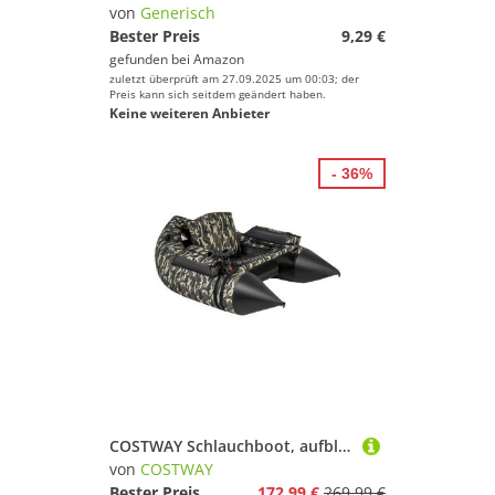
von
Generisch
Geschlecht
Bester Preis
9,29 €
Preis
gefunden bei
Amazon
zuletzt überprüft am 27.09.2025 um 00:03; der
Preis kann sich seitdem geändert haben.
% Sale
Keine weiteren Anbieter
Farbe
- 36%
COSTWAY Schlauchboot, aufblasbares Angelboot mit verstellbarer Rückenlehne
von
COSTWAY
Bester Preis
172,99 €
269,99 €