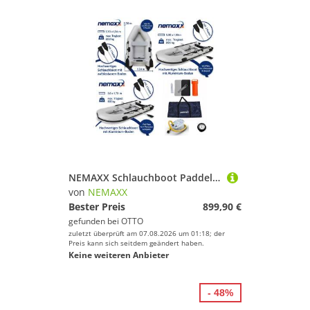
NEMAXX Schlauchboot Paddelboot Angelboot Ruderboot 230/330/380 cm Komplettset 2/5/7 Pers., (Kategorie C, motorisierbar, bis zu 905 kg Traglast, inkl. Komplettset), Luftboden/Aluboden,Heckspiegel, Halteleine, Tragegriffe, Paddelhalter
von
NEMAXX
Bester Preis
899,90 €
gefunden bei
OTTO
zuletzt überprüft am 07.08.2026 um 01:18; der
Preis kann sich seitdem geändert haben.
Keine weiteren Anbieter
- 48%