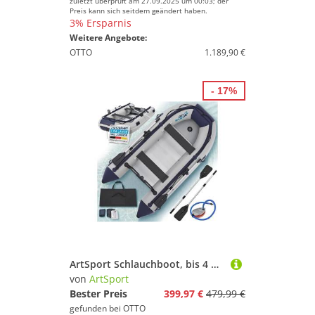
zuletzt überprüft am 27.09.2025 um 00:03; der
Preis kann sich seitdem geändert haben.
3% Ersparnis
Weitere Angebote:
OTTO
1.189,90 €
- 17%
ArtSport Schlauchboot, bis 4 Personen - inkl. Luftpumpe, Paddel und mehr
von
ArtSport
Bester Preis
399,97 €
479,99 €
gefunden bei
OTTO