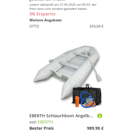
zuletzt überprüft am 27.09.2025 um 00:03; der
Preis kann sich seitdem geändert haben.
3% Ersparnis
Weitere Angebote:
OTTO
359,00 €
EBERTH Schlauchboot Angelboot Paddelboot aus robustem PVC für Außenborder 8 Personen, 4,60m x 1,90m Boot mit 2X Sitzbank, 2X Paddel, Aluboden, Reparaturset, Pumpe, Tragetasche, bis 1100 kg
von
EBERTH
Bester Preis
989,90 €