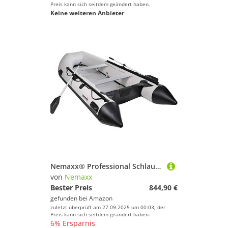
Preis kann sich seitdem geändert haben.
Keine weiteren Anbieter
Nemaxx® Professional Schlauchboot [INKL. 2 PADDEL, Tasche + LUFTPUMPE] – Aufblasbares Paddelboot – Gummiboot Angelboot Luftboot – Angel Boot Inflatable Boat – Schlauchboot 7 Personen (Länge: 380cm)
von
Nemaxx
Bester Preis
844,90 €
gefunden bei
Amazon
zuletzt überprüft am 27.09.2025 um 00:03; der
Preis kann sich seitdem geändert haben.
6% Ersparnis