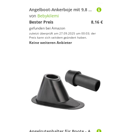
Angelboot-Ankerboje mit 9,8 m reißfester Ankerschnur, PVC, Marine-Festmacher, Schwimmer für Kanu, Segelschiff, Motorboot, Schlauchboot, Gelb (weiß)
von
Bebykilemi
Bester Preis
8,16 €
gefunden bei
Amazon
zuletzt überprüft am 27.09.2025 um 00:03; der
Preis kann sich seitdem geändert haben.
Keine weiteren Anbieter
Angelrutenhalter für Boote - Angelruten Halterung | Universalmontagesatz Mit Doppeldurchmesser Für Kanus Ruderboote Kajaks Pontons Und Schlauchboote