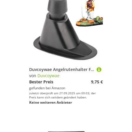
Duvcoywae Angelrutenhalter Für Boote - Montagehalter für Angelruten - Doppeldurchmesser Montagesatz zur Aufbewahrung für Schlauchboote Pontons Seekajaks Kanu und Ruderboote
von
Duvcoywae
Bester Preis
9,75 €
gefunden bei
Amazon
zuletzt überprüft am 27.09.2025 um 00:03; der
Preis kann sich seitdem geändert haben.
Keine weiteren Anbieter