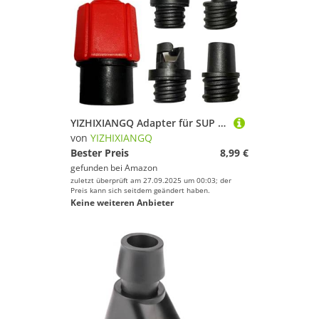
YIZHIXIANGQ Adapter für SUP Pumpe, Adapter Luftpumpe, Mit 4 Düsen Pumpenadapter, Luftpumpenadapterset, Luftventiladapter Zubehör für Kajaks, Schlauchboote, Stand-Up-Boards, SUP-Paddel, Angelboote/Rot
von
YIZHIXIANGQ
Bester Preis
8,99 €
gefunden bei
Amazon
zuletzt überprüft am 27.09.2025 um 00:03; der
Preis kann sich seitdem geändert haben.
Keine weiteren Anbieter