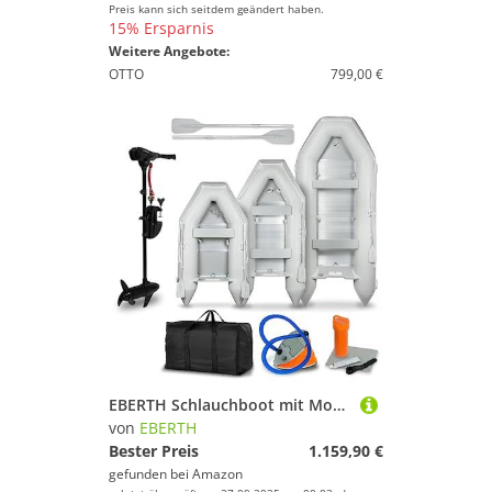
Preis kann sich seitdem geändert haben.
15% Ersparnis
Weitere Angebote:
OTTO
799,00 €
EBERTH Schlauchboot mit Motor, 3-8 Personen, 50-86 LBS Schubkraft, Führerscheinfrei, Angelboot mit Elektro Außenborder, Sitzbänke, Festrumpf, Außenbordmotor, 2xPaddel, Pumpe, Reparaturkit, Tasche
von
EBERTH
Bester Preis
1.159,90 €
gefunden bei
Amazon