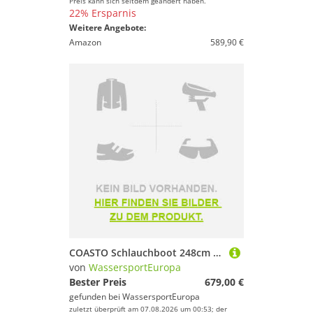
Preis kann sich seitdem geändert haben.
22% Ersparnis
Weitere Angebote:
Amazon
589,90 €
COASTO Schlauchboot 248cm Dropstitch Beiboot Dingi Motorboot Ruderboot
von
WassersportEuropa
Bester Preis
679,00 €
gefunden bei
WassersportEuropa
zuletzt überprüft am 07.08.2026 um 00:53; der