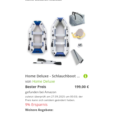
Home Deluxe - Schlauchboot Pike Small - Material: strapazierfähiges PVC- Maße: LxB ca. 230 x 128 cm - für bis zu 3 Personen I Beiboot, Motorboot, Ruderboot
von
Home Deluxe
Bester Preis
199,00 €
gefunden bei
Amazon
zuletzt überprüft am 27.09.2025 um 00:03; der
Preis kann sich seitdem geändert haben.
9% Ersparnis
Weitere Angebote: