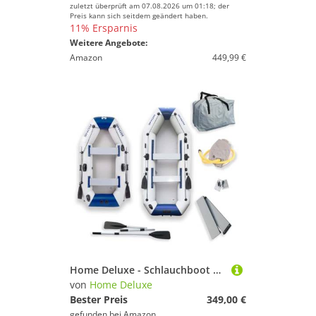
zuletzt überprüft am 07.08.2026 um 01:18; der
Preis kann sich seitdem geändert haben.
11% Ersparnis
Weitere Angebote:
Amazon
449,99 €
Home Deluxe - Schlauchboot Pike Small inkl. Motor - Material: strapazierfähiges PVC- Maße: LxB ca. 230 x 128 cm - für bis zu 3 Personen I Beiboot, Motorboot, Ruderboot
von
Home Deluxe
Bester Preis
349,00 €
gefunden bei
Amazon