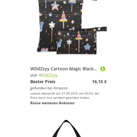
WDdZzyy Cartoon Magic Black Cute prop1 Large Wet Bag 2 Pack Travel Essentials for Babies with Handles for Travel
von
WDdZzyy
Bester Preis
16,15 €
gefunden bei
Amazon
zuletzt überprüft am 27.09.2025 um 00:03; der
Preis kann sich seitdem geändert haben.
Keine weiteren Anbieter