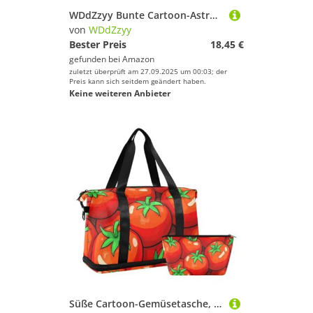
WDdZzyy Bunte Cartoon-Astronauten-Federbox, transparent, 2-lagig, Hartschalen-Etui für Schreibwaren, mit Schnappverschluss und Deckel
von
WDdZzyy
Bester Preis
18,45 €
gefunden bei
Amazon
zuletzt überprüft am 27.09.2025 um 00:03; der
Preis kann sich seitdem geändert haben.
Keine weiteren Anbieter
Süße Cartoon-Gemüsetasche, Tomaten, große Tasche mit Nasstasche, verstellbarer Riemen, Sporttasche für Flugzeugreisen, große Kapazität, für Männer und Frauen