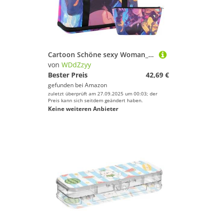
Cartoon Schöne sexy Woman_3 Reisetasche mit Nasstasche, verstellbarer Riemen, Fitnessstudio, Handgepäcktasche für Yoga, faltbar, für Männer und Frauen
von
WDdZzyy
Bester Preis
42,69 €
gefunden bei
Amazon
zuletzt überprüft am 27.09.2025 um 00:03; der
Preis kann sich seitdem geändert haben.
Keine weiteren Anbieter