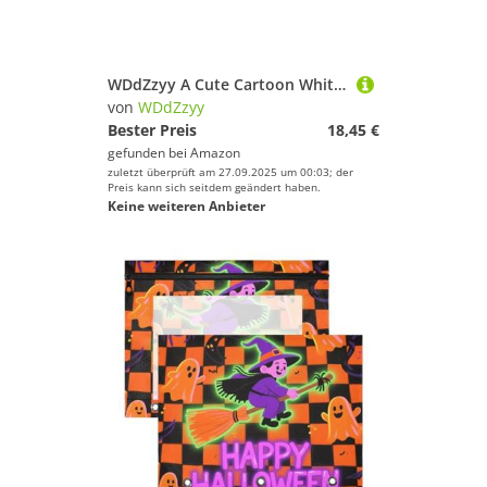
WDdZzyy A Cute Cartoon White Vacation Cat Clear Pencils Box Double Deck Hard Pens Case Boxes for Kids with Snap-Tight Lid
von
WDdZzyy
Bester Preis
18,45 €
gefunden bei
Amazon
zuletzt überprüft am 27.09.2025 um 00:03; der
Preis kann sich seitdem geändert haben.
Keine weiteren Anbieter