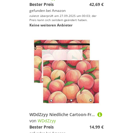
Bester Preis
42,69 €
gefunden bei
Amazon
zuletzt überprüft am 27.09.2025 um 00:03; der
Preis kann sich seitdem geändert haben.
Keine weiteren Anbieter
WDdZzyy Niedliche Cartoon-Frucht-Pfirsich-Bleistiftbeutel, 3 Löcher, Stifthalter, Etui für A4-Papier, Briefe, 2 Stück, Schüler Klasse
von
WDdZzyy
Bester Preis
14,99 €