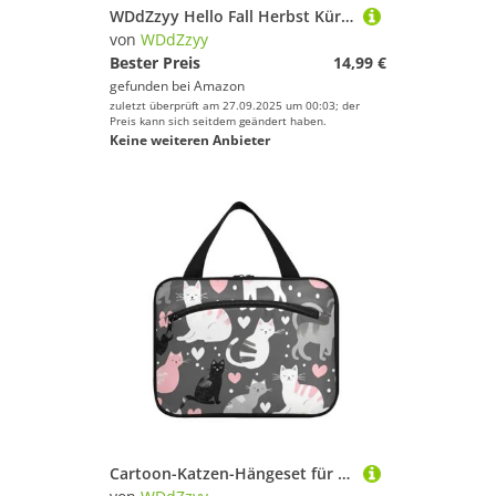
WDdZzyy Hello Fall Herbst Kürbis kariert kariert Ahorngrün Kosmetiktasche Klares Fenster 3 Ringe Tasche für A4 Papier Brief 2 Pack Lehrer Klassenzimmer Supplies
von
WDdZzyy
Bester Preis
14,99 €
gefunden bei
Amazon
zuletzt überprüft am 27.09.2025 um 00:03; der
Preis kann sich seitdem geändert haben.
Keine weiteren Anbieter
Cartoon-Katzen-Hängeset für Reisen, mit Haken, erweiterbare Make-up-Tasche zum Aufhängen, für Reisen, Damen, Reise-Porta, Kosmetik, Mujer para cartera, L