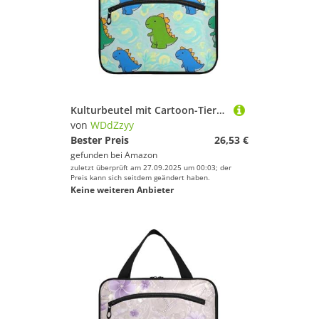
Kulturbeutel mit Cartoon-Tier-Dinosaurier-Motiv, bunt, zum Aufhängen, mit Haken, Designer-Make-up-Organizer-Tasche für Reisende, Badezimmer, Bolso para maquillaje de Mujer L
von
WDdZzyy
Bester Preis
26,53 €
gefunden bei
Amazon
zuletzt überprüft am 27.09.2025 um 00:03; der
Preis kann sich seitdem geändert haben.
Keine weiteren Anbieter