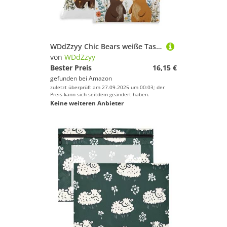
Sport.
WDdZzyy
Geschlecht
WDdZzyy Chic Bears weiße Tasche mit Reißverschluss für Kleidung, 2 Stück, Reiseutensilien zum Fliegen, mit Griffen, für das Fitnessstudio
Preis
von
WDdZzyy
Bester Preis
16,15 €
Farbe
gefunden bei
Amazon
zuletzt überprüft am 27.09.2025 um 00:03; der
Preis kann sich seitdem geändert haben.
Keine weiteren Anbieter