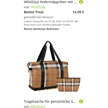
WDdZzyy Federmäppchen mit Cartoon-Meerjungfrauen, Einhörnern, Regenbögen, stabile Taschenordner für 3 Ringe, 2 Stück, für Schüler, Studenten, Lehrerbedarf
von
WDdZzyy
Bester Preis
14,99 €
gefunden bei
Amazon
zuletzt überprüft am 27.09.2025 um 00:03; der
Preis kann sich seitdem geändert haben.
Keine weiteren Anbieter
Tragetasche für persönliche Gegenstände, mit Nassfach, verstellbarer Riemen, für Wandern, großes Fassungsvermögen, Schwarz / Weiß / Braun
von
WDdZzyy