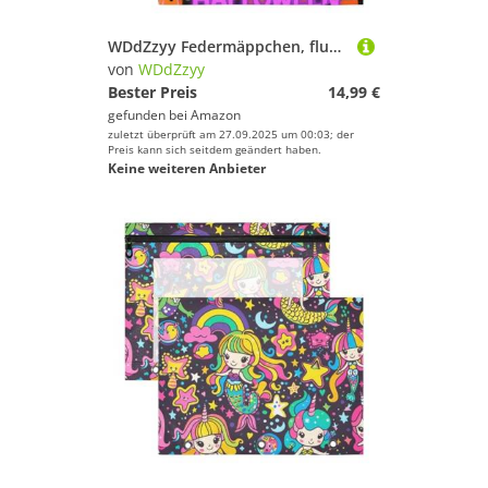
WDdZzyy Federmäppchen, fluoreszierend, Orange, kariert, Halloween, fliegende Hexe, transparente Aufbewahrungstasche für A4-Papier, Briefe, 2 Stück, Lehrer, Büro
von
WDdZzyy
Bester Preis
14,99 €
gefunden bei
Amazon
zuletzt überprüft am 27.09.2025 um 00:03; der
Preis kann sich seitdem geändert haben.
Keine weiteren Anbieter