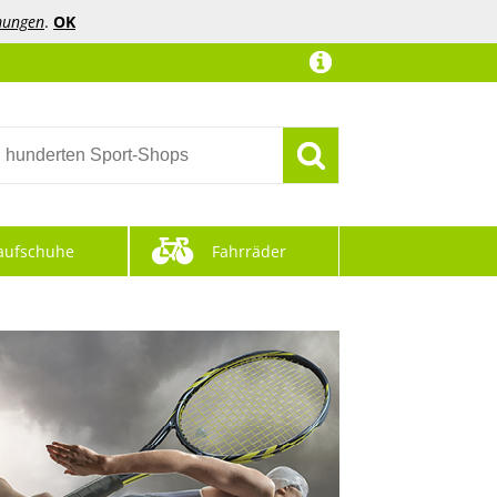
mungen
.
OK
aufschuhe
Fahrräder