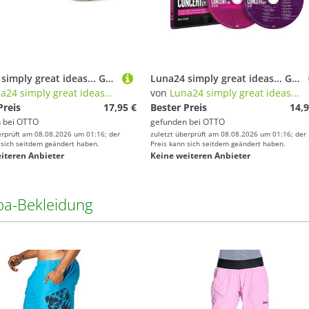
Luna24 simply great ideas... Ganzkörpertrainer Fitness-Concert Live Zumba DVD+CD Set+ 2 x Zumba Socken, (4-tlg)
Luna24 simply great ideas... Ganzkörpertrainer Fitness-Concert Live Zumba DVD+CD Set, (2-tlg)
a24 simply great ideas...
von
Luna24 simply great ideas...
Preis
17,95 €
Bester Preis
14,9
 bei
OTTO
gefunden bei
OTTO
erprüft am 08.08.2026 um 01:16; der
zuletzt überprüft am 08.08.2026 um 01:16; der
 sich seitdem geändert haben.
Preis kann sich seitdem geändert haben.
iteren Anbieter
Keine weiteren Anbieter
a-Bekleidung