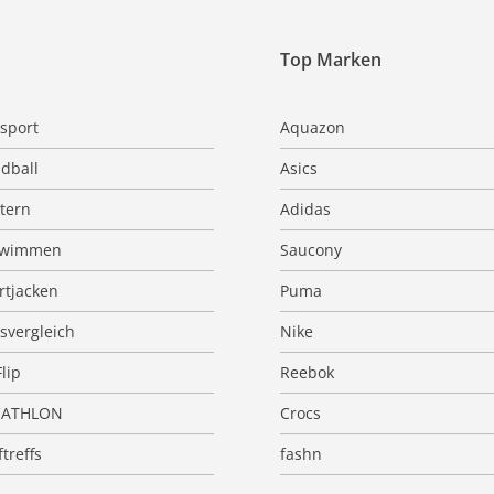
Top Marken
sport
Aquazon
dball
Asics
ttern
Adidas
hwimmen
Saucony
rtjacken
Puma
isvergleich
Nike
Flip
Reebok
CATHLON
Crocs
treffs
fashn