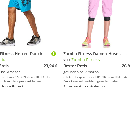
Zumba Fitness Herren Dancing Warrior Cargo Fitness Shorts Männer Unterseiten, Sea of Blue, XS
Zumba Fitness Damen Hose Ultimate Orbit Cargo Capri, Prism, S, Z1B00136
mba
von
Zumba Fitness
Preis
23,94 €
Bester Preis
26,9
 bei
Amazon
gefunden bei
Amazon
erprüft am 27.09.2025 um 00:04; der
zuletzt überprüft am 27.09.2025 um 00:03; der
 sich seitdem geändert haben.
Preis kann sich seitdem geändert haben.
iteren Anbieter
Keine weiteren Anbieter