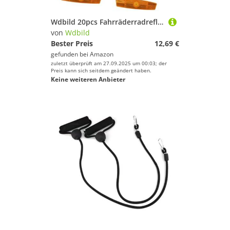
Wdbild 20pcs Fahrräderradreflektoren Speichen WARNUNG Bike RED Rims Spokes Reflective Laken Zum Falten Sprachen
von
Wdbild
Bester Preis
12,69 €
gefunden bei
Amazon
zuletzt überprüft am 27.09.2025 um 00:03; der
Preis kann sich seitdem geändert haben.
Keine weiteren Anbieter