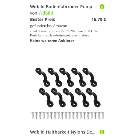
Wdbild Bodenfahrräder Pumpen Hochdruckreifen Pumpen Fahrradreifen Inflatoren Für Road Mountainbikes Leichte Bodenpumpe Zyklus Accessoire
von
Wdbild
Bester Preis
15,79 €
gefunden bei
Amazon
zuletzt überprüft am 27.09.2025 um 00:03; der
Preis kann sich seitdem geändert haben.
Keine weiteren Anbieter
Wdbild Haltbarkeit Nylons Deckringe Mit Edelstahlschrauben Für Sichere Kajak Kanus Ladung Und Fischereigeräte Organisation Edelstahlschrauben Kajaks Armaturen