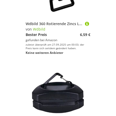
Deinem Sport.
Kanu-Sport
Klettern & Bouldern
Laufen
Wdbild 360 Rotierende Zincs Legierungen Hundeleine Clip Sicherheitsverriegelungshaken Für Wandern Und Erkundungen Schnell Freisetzung Haken
Radsport
von
Wdbild
Reitsport
Bester Preis
6,59 €
gefunden bei
Amazon
Schwimmen
zuletzt überprüft am 27.09.2025 um 00:03; der
Segeln
Preis kann sich seitdem geändert haben.
Keine weiteren Anbieter
Skateboarding
Ski
Snooker
Sportausrüstung
Sportausstattung
Sportbekleidung
Sportschuhe
Surfen
Tauchen & Schnorcheln