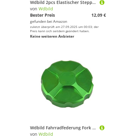
Wdbild 2pcs Elastischer Stepper Pull Seil Expander Mit Handgriff Für Krafttraining Und Fitness Muskeltoning Für Fitnessstudio
von
Wdbild
Bester Preis
12,09 €
gefunden bei
Amazon
zuletzt überprüft am 27.09.2025 um 00:03; der
Preis kann sich seitdem geändert haben.
Keine weiteren Anbieter
Wdbild Fahrradfederung Fork Caps Mountain Bike Front Abdeckung Aluminiumlegierung Fronten Gabergasschutz Luftgasschutz Vor Frontaluminiumlegierung
von
Wdbild