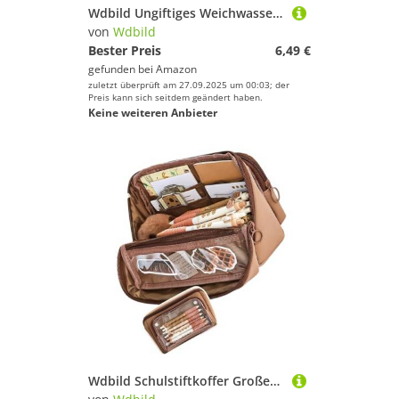
Wdbild Ungiftiges Weichwasserspielzeug Mit Auftrieb Weicher Wurfwasserringe Für Ozeane Pool Oder Seemisen Erholungen Schaumstrandspielzeug Mit Auftrieb
von
Wdbild
Bester Preis
6,49 €
gefunden bei
Amazon
zuletzt überprüft am 27.09.2025 um 00:03; der
Preis kann sich seitdem geändert haben.
Keine weiteren Anbieter
Wdbild Schulstiftkoffer Großer Kapazität Stiftbeutel Einfache Inhaber Für Marker Kunstversorgungen Aufbewahrung Für Schüler Große Kapazität Ästhetische Box Einfache Tasche