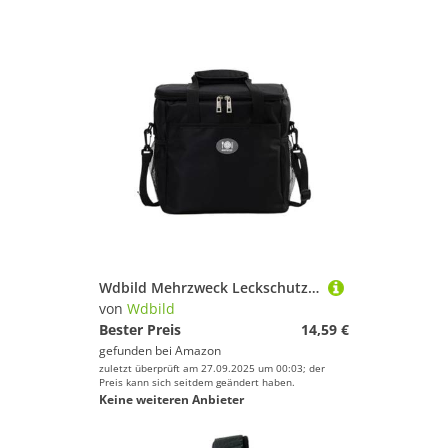
Wdbild Mehrzweck Leckschutzkühler Beutel Verdickter Isolierter Lebensmittelträger Für Out
von
Wdbild
Bester Preis
14,59 €
gefunden bei
Amazon
zuletzt überprüft am 27.09.2025 um 00:03; der
Preis kann sich seitdem geändert haben.
Keine weiteren Anbieter