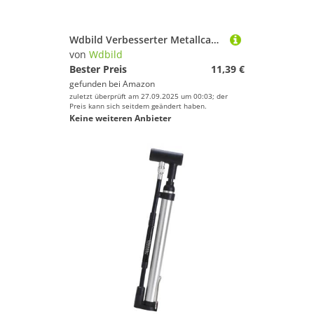
Tennis
Wakeboarding
Wdbild Verbesserter Metallcamping Haken Mit Dreifachem Magnetisch Schwerem Camping Für Wanderzubehör Wanderungsmagnetgeräte
Wakeskating
von
Wdbild
Bester Preis
11,39 €
Wandern
gefunden bei
Amazon
Windsurfing
zuletzt überprüft am 27.09.2025 um 00:03; der
Preis kann sich seitdem geändert haben.
Yoga
Keine weiteren Anbieter
Wdbild
Geschlecht
Preis
Farbe