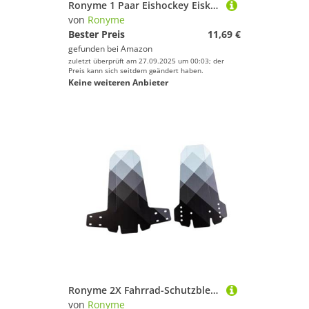
Ronyme 1 Paar Eishockey Eiskunstlauf Klingenschutzjacke Soakers Guards, M Gelb
von
Ronyme
Bester Preis
11,69 €
gefunden bei
Amazon
zuletzt überprüft am 27.09.2025 um 00:03; der
Preis kann sich seitdem geändert haben.
Keine weiteren Anbieter
Ronyme 2X Fahrrad-Schutzbleche, vorne und hinten, zur Befestigung gegen Spritzwasser, Staub, Faltbare Abdeckung, Mountainbike-Schutzbleche für Trail-Schutt, Schwarz-Weiss
von
Ronyme