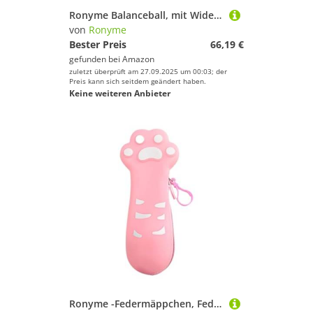
Geschlecht
Ronyme Balanceball, mit Widerstandsbändern und Pumpe, rutschfest, Rumpftraining, Stabilitäts- und Gleichgewichtstraining für Workout-Heimfitnessgeräte, Blau
von
Ronyme
Preis
Bester Preis
66,19 €
% Sale
gefunden bei
Amazon
zuletzt überprüft am 27.09.2025 um 00:03; der
Preis kann sich seitdem geändert haben.
Farbe
Keine weiteren Anbieter
Ronyme -Federmäppchen, Federmäppchen für Grundschüler, Mehrzweck-Dekorationskosmetik, Make-up-Aufbewahrung, Katzenkrallenform, Rosa