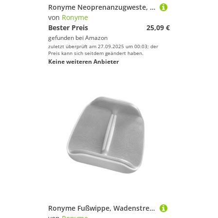
Ronyme Neoprenanzugweste, Surf-Oberteile, Wassersport, Mode, Neopren-Oberteil, ärmellose Tauchweste, Neoprenanzug-Westenjacke zum Kanufahren, Surfen, S
von
Ronyme
Bester Preis
25,09 €
gefunden bei
Amazon
zuletzt überprüft am 27.09.2025 um 00:03; der
Preis kann sich seitdem geändert haben.
Keine weiteren Anbieter
Ronyme Fußwippe, Wadenstrecker, stabiles Training, verbessert die Knöchelflexibilität, Heimbüro-Gebrauch, Fitnessgerät, Dehnungsgerät