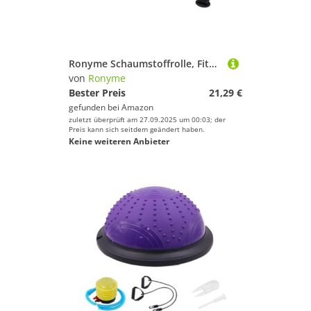
Deinem Sport.
Jagd-Sport
Kampfsport
Kanu-Sport
Ronyme Schaumstoffrolle, Fitness-Übungsrolle mit Ständer, Eva-Yogasäule für Heim-Fitnessstudio, Ganzkörpermassagegerät für Rücken, Arme, Beine, Blau
Kiteboarden
von
Ronyme
Klettern & Bouldern
Bester Preis
21,29 €
gefunden bei
Amazon
Laufen
zuletzt überprüft am 27.09.2025 um 00:03; der
Paintball
Preis kann sich seitdem geändert haben.
Keine weiteren Anbieter
Radsport
Reitsport
Schwimmen
Segeln
Skateboarding
Ski
Snooker
Snowboard
Sportausrüstung