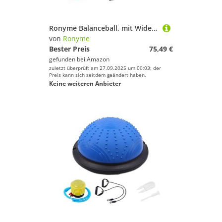
Sportausstattung
Sportbekleidung
Ronyme Balanceball, mit Widerstandsbändern und Pumpe, rutschfest, Rumpftraining, Stabilitäts- und Gleichgewichtstraining für Workout-Heimfitnessgeräte, Lila
Sportschuhe
von
Ronyme
Bester Preis
75,49 €
Squash
gefunden bei
Amazon
Surfen
zuletzt überprüft am 27.09.2025 um 00:03; der
Preis kann sich seitdem geändert haben.
Tauchen & Schnorcheln
Keine weiteren Anbieter
Tennis
Tischtennis
Turnen & Gymnastik
Volleyball
Wakeboarding
Wakeskating
Yoga
Ronyme