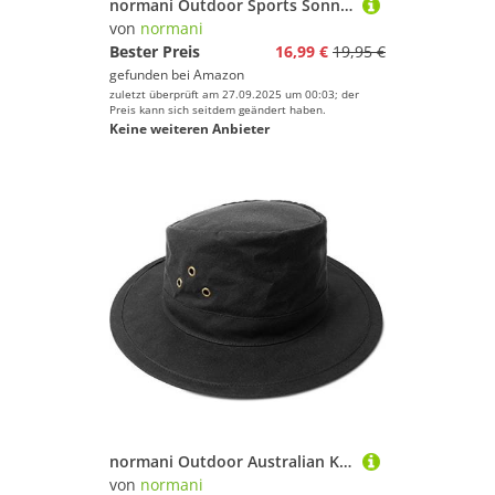
normani Outdoor Sports Sonnenhut Buschhut Outdoor Schlapphut mit Nackenschutz und atmungsaktves Mesh-Gewebe [UV-Schutz 40+] Farbe Coyote Größe S/55
von
normani
Bester Preis
16,99 €
19,95 €
gefunden bei
Amazon
zuletzt überprüft am 27.09.2025 um 00:03; der
Preis kann sich seitdem geändert haben.
Keine weiteren Anbieter
normani Outdoor Australian Kangaroo Buschhut Farbe Schwarz Größe 57
von
normani