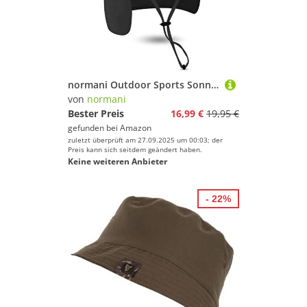
normani Outdoor Sports Sonnenhut Buschhut Outdoor Schlapphut mit Nackenschutz und atmungsaktves Mesh-Gewebe [UV-Schutz 40+] Farbe Schwarz Größe L/59
von
normani
Bester Preis
16,99 €
19,95 €
gefunden bei
Amazon
zuletzt überprüft am 27.09.2025 um 00:03; der
Preis kann sich seitdem geändert haben.
Keine weiteren Anbieter
- 22%