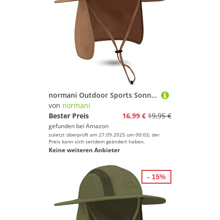
normani Outdoor Sports Sonnenhut Buschhut Outdoor Schlapphut mit Nackenschutz und atmungsaktves Mesh-Gewebe [UV-Schutz 40+] Farbe Coyote Größe M/57
von
normani
Bester Preis
16,99 €
19,95 €
gefunden bei
Amazon
zuletzt überprüft am 27.09.2025 um 00:03; der
Preis kann sich seitdem geändert haben.
Keine weiteren Anbieter
- 15%