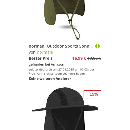
normani Outdoor Sports Sonnenhut Buschhut Outdoor Schlapphut mit Nackenschutz und atmungsaktves Mesh-Gewebe [UV-Schutz 40+] Farbe Oliv Größe XXL/63
von
normani
Bester Preis
16,99 €
19,95 €
gefunden bei
Amazon
zuletzt überprüft am 27.09.2025 um 00:03; der
Preis kann sich seitdem geändert haben.
Keine weiteren Anbieter
- 15%