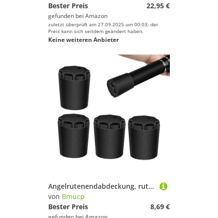
Bester Preis
22,95 €
gefunden bei
Amazon
zuletzt überprüft am 27.09.2025 um 00:03; der
Preis kann sich seitdem geändert haben.
Keine weiteren Anbieter
Angelrutenendabdeckung, rutschfeste Schutzhülle für Stöcke, langlebiger Angelhut | Praktische Rutenspitzen-Abdeckung, um Verschleiß zu vermeiden
von
Bmucp
Bester Preis
8,69 €
gefunden bei
Amazon