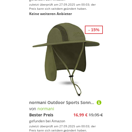
zuletzt überprüft am 27.09.2025 um 00:03; der
Preis kann sich seitdem geändert haben.
Keine weiteren Anbieter
- 15%
normani Outdoor Sports Sonnenhut Buschhut Outdoor Schlapphut mit Nackenschutz und atmungsaktves Mesh-Gewebe [UV-Schutz 40+] Farbe Oliv Größe XL/61
von
normani
Bester Preis
16,99 €
19,95 €
gefunden bei
Amazon
zuletzt überprüft am 27.09.2025 um 00:03; der
Preis kann sich seitdem geändert haben.