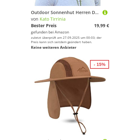
Outdoor Sonnenhut Herren Damen mit Kinnband,Faltbar Breite Krempe Bucket Hut,Summer Cap mit Nackenschutz UPF 50+ UV Schutz für Hiking Safari Strand Wanderhut Anglerhut Gartenhut Sonnenschutz Hut Grün
von
Kato Tirrinia
Bester Preis
19,99 €
gefunden bei
Amazon
zuletzt überprüft am 27.09.2025 um 00:03; der
Preis kann sich seitdem geändert haben.
Keine weiteren Anbieter
- 15%