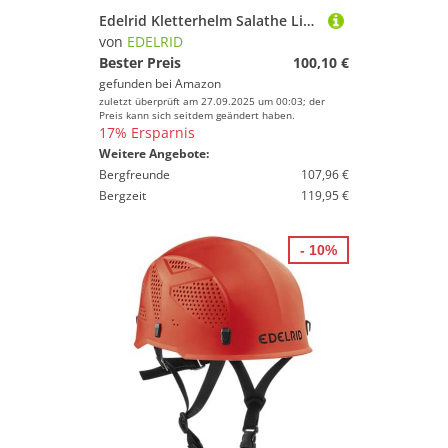
Marke
Edelrid Kletterhelm Salathe Lite Ultraleicht, Farbe:icemint, Größe:50-58 cm
von
EDELRID
Geschlecht
Bester Preis
100,10 €
Preis
gefunden bei
Amazon
zuletzt überprüft am 27.09.2025 um 00:03; der
Preis kann sich seitdem geändert haben.
% Sale
17% Ersparnis
Weitere Angebote:
Farbe
Bergfreunde
107,96 €
Bergzeit
119,95 €
- 10%