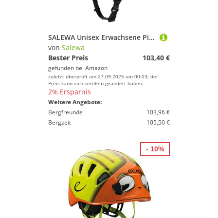
SALEWA Unisex Erwachsene Piuma 3.0 Helmet, Grün (Verde), XL
von
Salewa
Bester Preis
103,40 €
gefunden bei
Amazon
zuletzt überprüft am 27.09.2025 um 00:03; der
Preis kann sich seitdem geändert haben.
2% Ersparnis
Weitere Angebote:
Bergfreunde
103,96 €
Bergzeit
105,50 €
- 10%