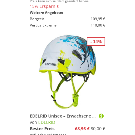
Preis kann sich seitdem geändert haben.
15% Ersparnis
Weitere Angebote:
Bergzeit
109,95 €
VerticalExtreme
110,00 €
- 14%
EDELRID Unisex – Erwachsene Shield II Kletterhelm, Petrol-Snow, 52-62 cm
von
EDELRID
Bester Preis
68,95 €
80,00 €
gefunden bei
Amazon