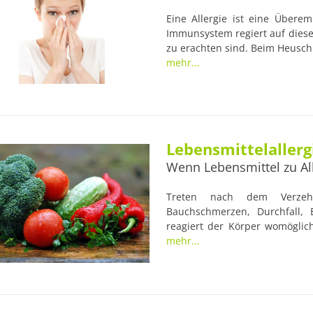
Eine Allergie ist eine Überem
Immunsystem regiert auf diese 
zu erachten sind. Beim Heuschn
Pollenkörnern von Blüten u
mehr...
reagiert. Es werden Abwehrzel
ausschütten, die dann wiederu
einen Niesreiz und rote Augen,
Lebensmittelallerg
Wenn Lebensmittel zu Al
Treten nach dem Verzehr
Bauchschmerzen, Durchfall,
reagiert der Körper womöglich
Der Betroffene leidet unter Um
mehr...