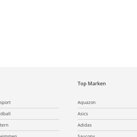
Top Marken
sport
Aquazon
dball
Asics
ttern
Adidas
hwimmen
Saucony