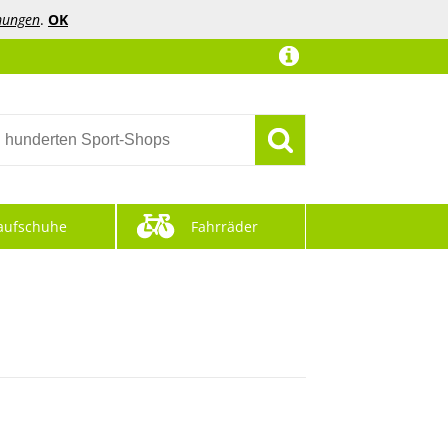
mungen
.
OK
aufschuhe
Fahrräder