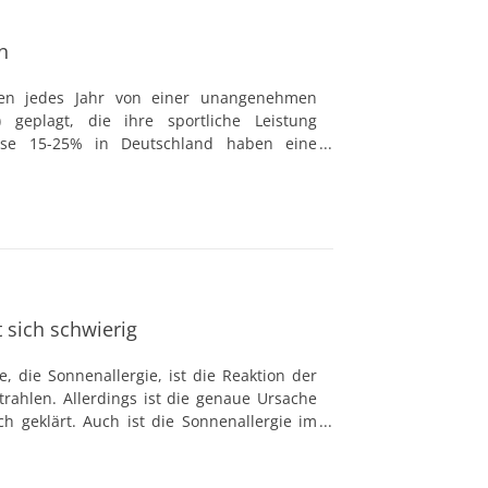
n
den jedes Jahr von einer unangenehmen
) geplagt, die ihre sportliche Leistung
weise 15-25% in Deutschland haben eine
Tendenz zu allergischen Reaktionen auf
en ansteigend. Ursache hierfür ist ein
ss die eigentlich harmlosen Pollen als eine
eist mit Schnupfen und Husten wehrt, um
rreger aus dem Körper zu transportieren.
 sich schwierig
, die Sonnenallergie, ist die Reaktion der
trahlen. Allerdings ist die genaue Ursache
ch geklärt. Auch ist die Sonnenallergie im
 Allergie. Auf Grund der Reaktionen, die
neln, wird die olymorphe Lichtdermatose