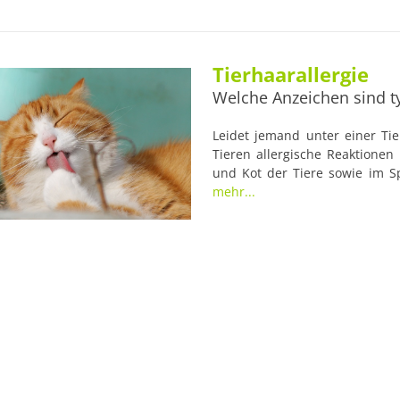
dennoch so bezeichnet.
Tierhaarallergie
Welche Anzeichen sind ty
Leidet jemand unter einer Tier
Tieren allergische Reaktionen
und Kot der Tiere sowie im S
Entgegen des Namens der Alle
mehr...
nicht die Auslöser der Allergie.