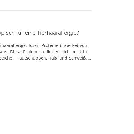
pisch für eine Tierhaarallergie?
haarallergie, lösen Proteine (Eiweiße) von
 aus. Diese Proteine befinden sich im Urin
peichel, Hautschuppen, Talg und Schweiß.
rgie sind die Haare im eigentlichen Sinne