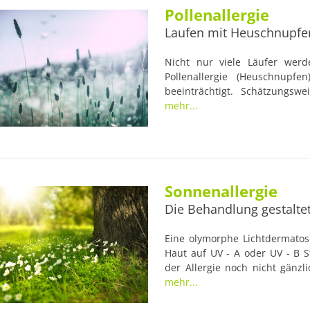
Pollenallergie
Laufen mit Heuschnupfe
Nicht nur viele Läufer wer
Pollenallergie (Heuschnupfen
beeinträchtigt. Schätzungs
Allergie gegen Pollen. Die 
mehr...
Blütenpollen ist seit Jahr
fehlgeleitetes Immunsystem, da
Gefahr bewertet und sich zum
die vermeidlichen Krankheitse
Sonnenallergie
Die Behandlung gestaltet
Eine olymorphe Lichtdermatose
Haut auf UV - A oder UV - B S
der Allergie noch nicht gänzli
eigentlichen Sinne gar keine
mehr...
denen einer Allergie sehr äh