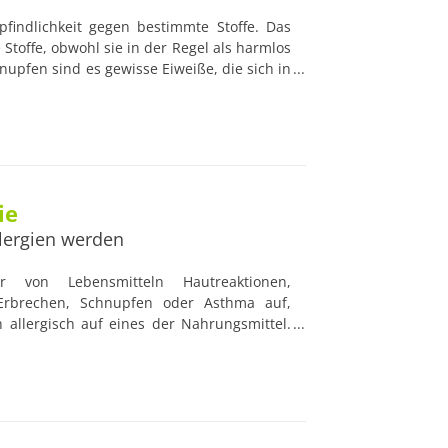
pfindlichkeit gegen bestimmte Stoffe. Das
Stoffe, obwohl sie in der Regel als harmlos
upfen sind es gewisse Eiweiße, die sich in
nd Bäumen befinden, auf die der Körper
len aktiviert, die Entzündungsbotenstoffe
m für die typischen Allergieanzeichen wie
 verantwortlich sind.
ie
lergien werden
 von Lebensmitteln Hautreaktionen,
 Erbrechen, Schnupfen oder Asthma auf,
 allergisch auf eines der Nahrungsmittel.
ständen an einer Lebensmittelallergie.