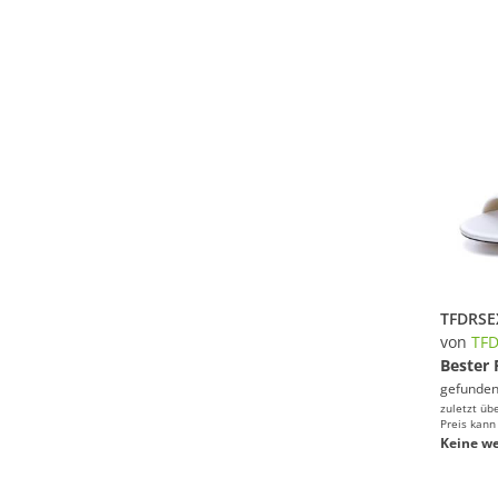
von
TF
Bester 
gefunden
zuletzt üb
Preis kann
Keine we