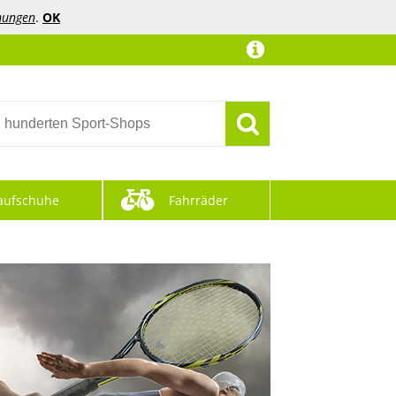
mungen
.
OK
aufschuhe
Fahrräder