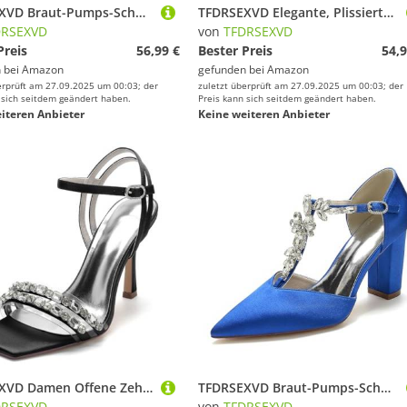
TFDRSEXVD Braut-Pumps-Schuhe für die Hochzeit, T-Riemen, hoher Absatz mit Strasssteinen, mit Ball- und Abendschuhen,Schwarz,38
TFDRSEXVD Elegante, Plissierte Brautschuhe mit Strasssteinen, Spitze Zehenpartie, Satin-Party-Pumps für die Braut und Brautjungfern,Weiß,43
DRSEXVD
von
TFDRSEXVD
Preis
56,99 €
Bester Preis
54,9
 bei
Amazon
gefunden bei
Amazon
erprüft am 27.09.2025 um 00:03; der
zuletzt überprüft am 27.09.2025 um 00:03; der
 sich seitdem geändert haben.
Preis kann sich seitdem geändert haben.
iteren Anbieter
Keine weiteren Anbieter
TFDRSEXVD Damen Offene Zehen Satin Hochzeitsschuhe Slingback Party Pumps Knöchelriemen Braut Strass Schuhe Stiletto Heels Sandalen,Schwarz,41
TFDRSEXVD Braut-Pumps-Schuhe für die Hochzeit, T-Riemen, hoher Absatz mit Strasssteinen, mit Ball- und Abendschuhen,Royal Blue,40
DRSEXVD
von
TFDRSEXVD