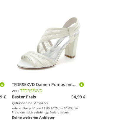
TFDRSEXVD Damen Pumps mit Absatz, Sandalen, Hochzeits-Brautschuhe, Satin, ausgehöhlt, Slip-on für Hochzeit, Brautparty,Elfenbein,42
von
TFDRSEXVD
9 €
Bester Preis
54,99 €
gefunden bei
Amazon
zuletzt überprüft am 27.09.2025 um 00:03; der
Preis kann sich seitdem geändert haben.
Keine weiteren Anbieter