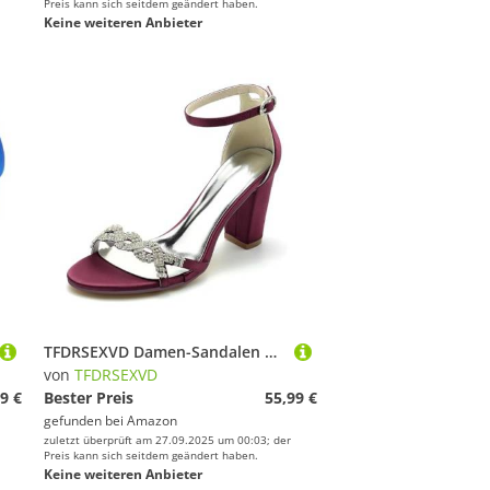
Preis kann sich seitdem geändert haben.
Keine weiteren Anbieter
TFDRSEXVD Damen-Sandalen mit offenem Zehenbereich und Knöchelriemen, mittelhoher Blockabsatz, klobiger Absatz, für Hochzeit, Brautparty,Burgundy,38
von
TFDRSEXVD
9 €
Bester Preis
55,99 €
gefunden bei
Amazon
zuletzt überprüft am 27.09.2025 um 00:03; der
Preis kann sich seitdem geändert haben.
Keine weiteren Anbieter