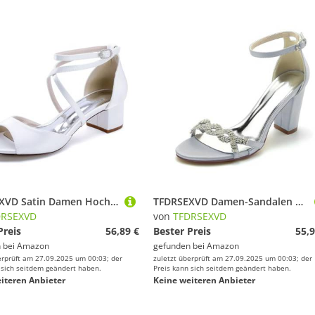
TFDRSEXVD Satin Damen Hochzeitsschuhe Schnalle Runde Zehenpartie Offene Zehenpartie Abendschuhe für Hochzeit Brautparty,Weiß,37
TFDRSEXVD Damen-Sandalen mit offenem Zehenbereich und Knöchelriemen, mittelhoher Blockabsatz, klobiger Absatz, für Hochzeit, Brautparty,Silber,41
DRSEXVD
von
TFDRSEXVD
Preis
56,89 €
Bester Preis
55,9
 bei
Amazon
gefunden bei
Amazon
erprüft am 27.09.2025 um 00:03; der
zuletzt überprüft am 27.09.2025 um 00:03; der
 sich seitdem geändert haben.
Preis kann sich seitdem geändert haben.
iteren Anbieter
Keine weiteren Anbieter