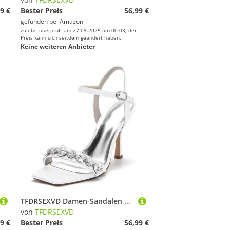
9 €
Bester Preis
56,99 €
gefunden bei
Amazon
zuletzt überprüft am 27.09.2025 um 00:03; der
Preis kann sich seitdem geändert haben.
Keine weiteren Anbieter
TFDRSEXVD Damen-Sandalen mit Riemchenabsatz aus Satin – Strass-Stiletto-Sandalen mit quadratischer offener Zehenpartie und Knöchelriemen für Hochzeit, Abschlussball, Party,Weiß,42
von
TFDRSEXVD
9 €
Bester Preis
56,99 €