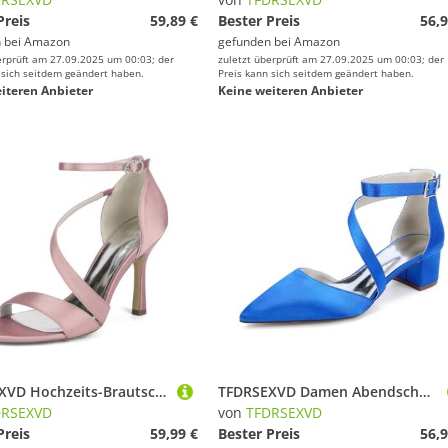
Preis
59,89 €
Bester Preis
56,9
 bei
Amazon
gefunden bei
Amazon
erprüft am 27.09.2025 um 00:03; der
zuletzt überprüft am 27.09.2025 um 00:03; der
 sich seitdem geändert haben.
Preis kann sich seitdem geändert haben.
iteren Anbieter
Keine weiteren Anbieter
TFDRSEXVD Hochzeits-Brautschuhe Damen Satin Brautmode Stilettos Offene Zehen Pumps Absatz Sandalen 9,5 cm,Rosa,43
TFDRSEXVD Damen Abendschuhe, solide, Knöchelriemen, Blockabsatz, Spitze Zehenpartie, Schuhe für Braut und Brautjungfern,Royal Blue,35
DRSEXVD
von
TFDRSEXVD
Preis
59,99 €
Bester Preis
56,9