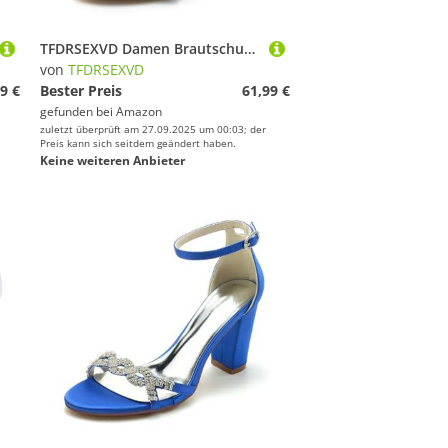
TFDRSEXVD Damen Brautschuhe Offene Zehenpartie High Heel Knöchelriemen Abendschuhe für Party Hochzeitskleid Pumps Abend,Burgundy,36
von
TFDRSEXVD
9 €
Bester Preis
61,99 €
gefunden bei
Amazon
zuletzt überprüft am 27.09.2025 um 00:03; der
Preis kann sich seitdem geändert haben.
Keine weiteren Anbieter