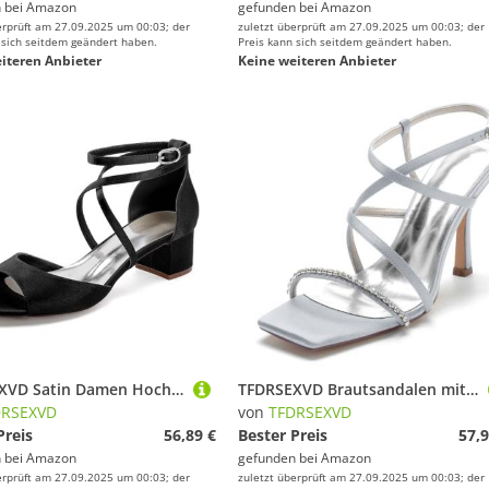
 bei
Amazon
gefunden bei
Amazon
erprüft am 27.09.2025 um 00:03; der
zuletzt überprüft am 27.09.2025 um 00:03; der
 sich seitdem geändert haben.
Preis kann sich seitdem geändert haben.
iteren Anbieter
Keine weiteren Anbieter
TFDRSEXVD Satin Damen Hochzeitsschuhe Schnalle Runde Zehenpartie Offene Zehenpartie Abendschuhe für Hochzeit Brautparty,Schwarz,43
TFDRSEXVD Brautsandalen mit Kristallen für Damen – 9,5 cm hohe Stiletto-Absätze mit quadratischer offener Zehenpartie und Knöchelriemen für Hochzeit, Abschlussball, Party,Silber,41
DRSEXVD
von
TFDRSEXVD
Preis
56,89 €
Bester Preis
57,9
 bei
Amazon
gefunden bei
Amazon
erprüft am 27.09.2025 um 00:03; der
zuletzt überprüft am 27.09.2025 um 00:03; der