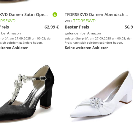
TFDRSEXVD Damen Satin Open Toe Hochzeits-Absätze Strass Knöchel Braut Sandalen für Party Hochzeitskleid Pumps Abend,Schwarz,37
TFDRSEXVD Damen Abendschuhe, solide, Knöchelriemen, Blockabsatz, Spitze Zehenpartie, Schuhe für Braut und Brautjungfern,Royal Blue,37
DRSEXVD
von
TFDRSEXVD
Preis
62,99 €
Bester Preis
56,9
 bei
Amazon
gefunden bei
Amazon
erprüft am 27.09.2025 um 00:03; der
zuletzt überprüft am 27.09.2025 um 00:03; der
 sich seitdem geändert haben.
Preis kann sich seitdem geändert haben.
iteren Anbieter
Keine weiteren Anbieter