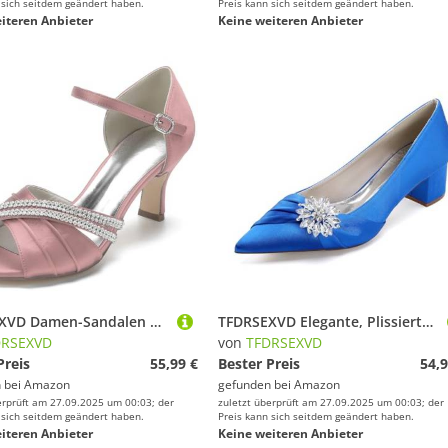
 sich seitdem geändert haben.
Preis kann sich seitdem geändert haben.
iteren Anbieter
Keine weiteren Anbieter
TFDRSEXVD Damen-Sandalen mit mittelhohem Absatz und Knöchelriemen, für Party, Hochzeit, Abendkleid,Rosa,37
TFDRSEXVD Elegante, Plissierte Brautschuhe mit Strasssteinen, Spitze Zehenpartie, Satin-Party-Pumps für die Braut und Brautjungfern,Royal Blue,43
DRSEXVD
von
TFDRSEXVD
Preis
55,99 €
Bester Preis
54,9
 bei
Amazon
gefunden bei
Amazon
erprüft am 27.09.2025 um 00:03; der
zuletzt überprüft am 27.09.2025 um 00:03; der
 sich seitdem geändert haben.
Preis kann sich seitdem geändert haben.
iteren Anbieter
Keine weiteren Anbieter