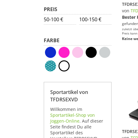
PREIS
von
TF
Bester 
50-100 €
100-150 €
gefunden
zuletzt üb
Preis kann
Keine we
FARBE
Sportartikel von
TFDRSEXVD
Willkommen im
Sportartikel-Shop von
Joggen-Online
. Auf dieser
Seite findest Du alle
Sportartikel des
von
TF