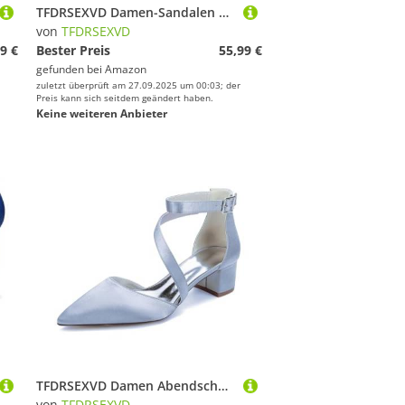
TFDRSEXVD Damen-Sandalen mit offenem Zehenbereich und Knöchelriemen, mittelhoher Blockabsatz, klobiger Absatz, für Hochzeit, Brautparty,Royal Blue,41
von
TFDRSEXVD
9 €
Bester Preis
55,99 €
gefunden bei
Amazon
zuletzt überprüft am 27.09.2025 um 00:03; der
Preis kann sich seitdem geändert haben.
Keine weiteren Anbieter
TFDRSEXVD Damen Abendschuhe, solide, Knöchelriemen, Blockabsatz, Spitze Zehenpartie, Schuhe für Braut und Brautjungfern,Silber,35
von
TFDRSEXVD