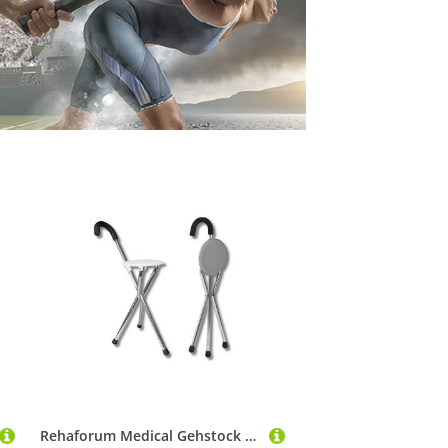
Rehaforum Medical Gehstock Gehstock mit Sitzfläche leichter Sitzstock Aluminium belastbar, 1-tlg., klappbar