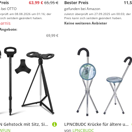
Preis
63,99 €
65,95 €
Bester Preis
11,5
 bei
OTTO
gefunden bei
Amazon
erprüft am 08.08.2026 um 01:16; der
zuletzt überprüft am 27.09.2025 um 00:03; der
 sich seitdem geändert haben.
Preis kann sich seitdem geändert haben.
arnis
Keine weiteren Anbieter
Angebote:
69,99 €
NEWFUN Gehstock mit Sitz, Sitzstock Faltbar, Ultraleichter, zusammenklappbarer Gehstock mit Transporttasche und 2 Fußpolstern für Senioren und Erwachsene
LPNCBUDC Krücke für ältere und behinderte Menschen mit Behinderung, medizinische Hilfe, zusammenklappbarer Sitzstock, Verstellbarer Stativ-Gehstock und Sitz (Gehstock und Stuhlsitz)
WFUN
von
LPNCBUDC