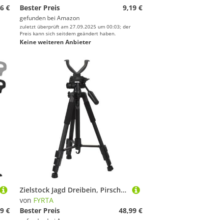
6 €
Bester Preis
9,19 €
gefunden bei
Amazon
zuletzt überprüft am 27.09.2025 um 00:03; der
Preis kann sich seitdem geändert haben.
Keine weiteren Anbieter
Zielstock Jagd Dreibein, Pirschstock Jagd oder Schießstock Jagd, mit Schnellverschlußsystem – Verstellbar von 55cm bis 150cm-black/1.5m
von
FYRTA
9 €
Bester Preis
48,99 €