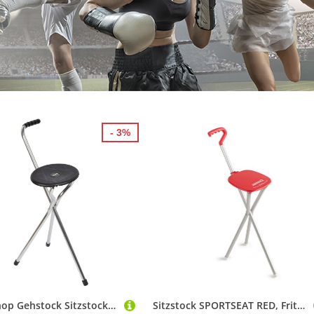
- 3%
Stockshop Gehstock Sitzstock Trio Maxi, Aluminium-Gestell, Sitz ABS
Sitzstock SPORTSEAT RED, Fritzgriff mit Handform, Dreibeinstock mit Sitzfläche, Sitzhöhe 54 cm, Gehhöhe 87 cm, inkl. Gummipuffer