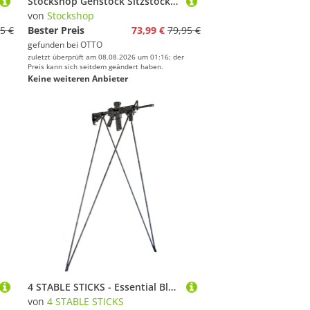
Stockshop Gehstock Sitzstock Sportseat, Fritzgriff, Sitzhöhe 54 cm, Gehhöhe 87 cm
von
Stockshop
5 €
Bester Preis
73,99 €
79,95 €
gefunden bei
OTTO
zuletzt überprüft am 08.08.2026 um 01:16; der
Preis kann sich seitdem geändert haben.
Keine weiteren Anbieter
4 STABLE STICKS - Essential Black Modell - Pirsch- Und Weitschießstock - Optimale Stabilität - Abnehmbar - Nur Für Stehende Schüsse - Leicht Und Langlebig - Kohlefaser-Effekt Schwarz
von
4 STABLE STICKS