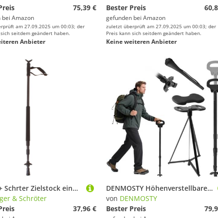
Preis
75,39 €
Bester Preis
60,8
 bei
Amazon
gefunden bei
Amazon
erprüft am 27.09.2025 um 00:03; der
zuletzt überprüft am 27.09.2025 um 00:03; der
 sich seitdem geändert haben.
Preis kann sich seitdem geändert haben.
iteren Anbieter
Keine weiteren Anbieter
Berger + Schrter Zielstock einbeing teleskop, grn, 30129
DENMOSTY Höhenverstellbarer Gehstock mit Sitz, Klappbarer Sitzstock 150 kg mit Kissen für Erwachsene & Senioren, Tragbar Spazierstock Stock Wanderstock mit Sitz Faltbar Gehstocksitz Outdoor Reisen
ger & Schröter
von
DENMOSTY
Preis
37,96 €
Bester Preis
79,9