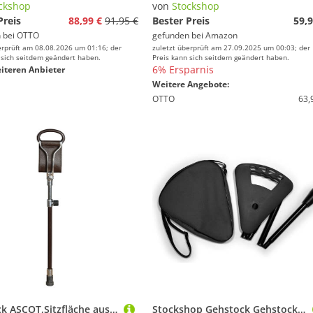
ckshop
von
Stockshop
Preis
88,99 €
91,95 €
Bester Preis
59,9
 bei
OTTO
gefunden bei
Amazon
erprüft am 08.08.2026 um 01:16; der
zuletzt überprüft am 27.09.2025 um 00:03; der
 sich seitdem geändert haben.
Preis kann sich seitdem geändert haben.
6% Ersparnis
iteren Anbieter
Weitere Angebote:
OTTO
63,
Sitzstock ASCOT,Sitzfläche aus braunem Leder, Griffe aus Metall mit Leder überzogen, Stock aus Leichtmetall, höhenverstellbar,Stocklänge 66-91 cm, Sitzhöhe 50-75 cm, inklusive stabilem Gummipuffer.
Stockshop Gehstock Gehstock FLIPSTICK Sitzstock faltbar Leichtmetall Klappsitz,87cm