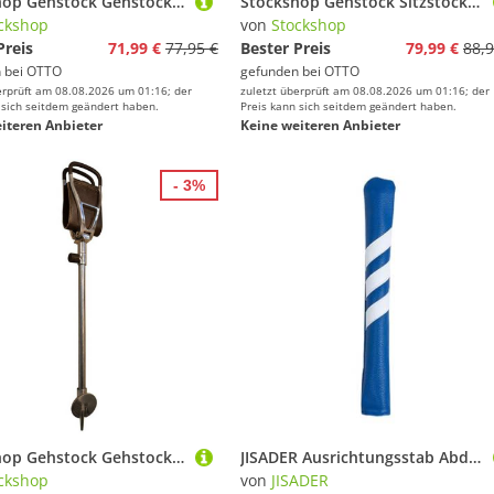
Stockshop Gehstock Gehstock Flipstick Sitzstock, Leichtmet., faltbar, Gummipuff.
Stockshop Gehstock Sitzstock Trio Popular, Aluminium, ABS-Sitz, Dreibein
ckshop
von
Stockshop
Preis
71,99 €
77,95 €
Bester Preis
79,99 €
88,9
 bei
OTTO
gefunden bei
OTTO
erprüft am 08.08.2026 um 01:16; der
zuletzt überprüft am 08.08.2026 um 01:16; der
 sich seitdem geändert haben.
Preis kann sich seitdem geändert haben.
iteren Anbieter
Keine weiteren Anbieter
- 3%
Stockshop Gehstock Gehstock Sitzstock Trapez, Leichtmet., höhenverst.
JISADER Ausrichtungsstab Abdeckung Als Kopfbedeckung für Zwei Zielstöcke Qualitative Schutzhülle Aus Kunstleder für Golf Ausrüstung für Schwungtrainer Übungen, Blau
ckshop
von
JISADER