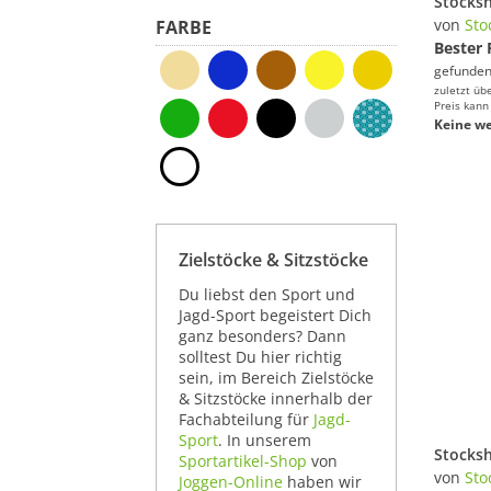
von
Sto
FARBE
Bester 
gefunden
zuletzt üb
Preis kann
Keine we
Zielstöcke & Sitzstöcke
Du liebst den Sport und
Jagd-Sport begeistert Dich
ganz besonders? Dann
solltest Du hier richtig
sein, im Bereich Zielstöcke
& Sitzstöcke innerhalb der
Fachabteilung für
Jagd-
Sport
. In unserem
Sportartikel-Shop
von
von
Sto
Joggen-Online
haben wir