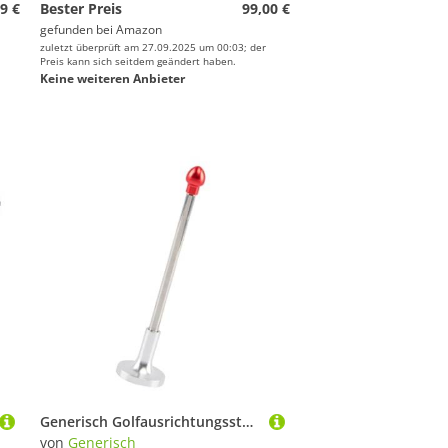
9 €
Bester Preis
99,00 €
gefunden bei
Amazon
zuletzt überprüft am 27.09.2025 um 00:03; der
Preis kann sich seitdem geändert haben.
Keine weiteren Anbieter
Generisch Golfausrichtungsstöcke, Magnetic Golf Club Swing Training Aid - Lie Angle Tool, Zielstock, Golfausrichtungsstock für Golf Club Face, Verbesserung Ihrer Ausrichtung
von
Generisch