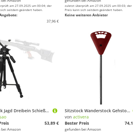
 bei
Amazon
gefunden bei
Amazon
erprüft am 27.09.2025 um 00:04; der
zuletzt überprüft am 27.09.2025 um 00:03; der
 sich seitdem geändert haben.
Preis kann sich seitdem geändert haben.
Angebote:
Keine weiteren Anbieter
37,96 €
Zielstock Jagd Dreibein Schießstativ Höhenverstellbar 21.6"-59", Schießstock Jagdstativ mit V-Joch und drehbarer, Aluminium-Schießständer für Outdoor-Aktivitäten-Black
Sitzstock Wanderstock Gehstock faltbar und höhenverstellbar inkl. Tasche Farbe schwarz rot
sao
von
activera
Preis
53,89 €
Bester Preis
74,1
 bei
Amazon
gefunden bei
Amazon