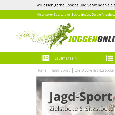
Wir essen gerne Cookies und verwenden sie 
Mit unserer Sportartikel-Suche findest Du die Angebot
Laufmagazin
Home
Jagd-Sport
Zielstöcke & Sitzstöcke
Jagd-Sport
Zielstöcke & Sitzstöcke