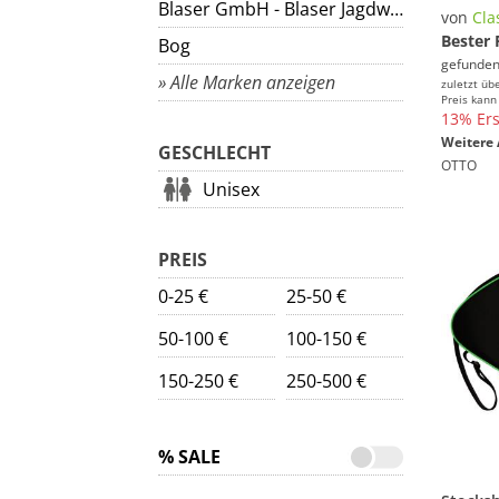
Blaser GmbH - Blaser Jagdwaffen
von
Cla
Bester 
Bog
gefunden
» Alle Marken anzeigen
zuletzt üb
Preis kann
13% Ers
Weitere 
GESCHLECHT
OTTO
Unisex
PREIS
0-25 €
25-50 €
50-100 €
100-150 €
150-250 €
250-500 €
% SALE