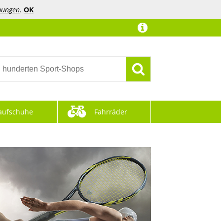
mungen
.
OK
aufschuhe
Fahrräder