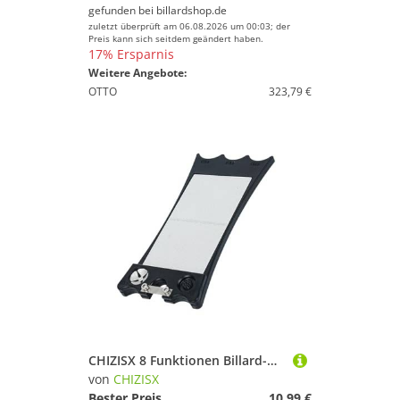
gefunden bei
billardshop.de
zuletzt überprüft am 06.08.2026 um 00:03; der
Preis kann sich seitdem geändert haben.
17% Ersparnis
Weitere Angebote:
OTTO
323,79 €
CHIZISX 8 Funktionen Billard-Queue-Spitzen-Former, Pool-Stick-Spitzen-Former, Poolspitzen, Trimmer, Polierer-Werkzeug für schnelle Reparatur von Poolspitzen
von
CHIZISX
Bester Preis
10,99 €