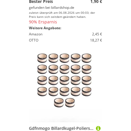
Bester Preis
1,90 €
gefunden bei
billardshop.de
zuletzt überprüft am 06.08.2026 um 00:03; der
Preis kann sich seitdem geändert haben.
90% Ersparnis
Weitere Angebote:
Amazon
2,45 €
OTTO
18,27 €
Gdfnmogo Billardkugel-Polierset mit 16 oder 22 hochwertigen Lammwollringen für amerikanische 16-Kugel- und englische 22-Kugel-Formate, kompatibel mit Snooker 22-Kugeln