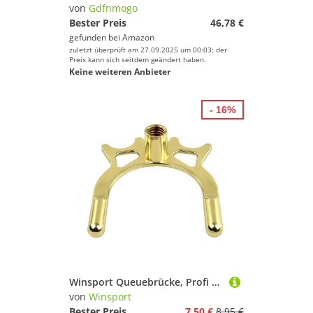
von
Gdfnmogo
Bester Preis
46,78 €
gefunden bei
Amazon
zuletzt überprüft am 27.09.2025 um 00:03; der
Preis kann sich seitdem geändert haben.
Keine weiteren Anbieter
- 16%
Winsport Queuebrücke, Profi Spielhilfe Messing hoch für Billard und Snooker, Aufsatz mit Gleitmulden zur präzisen Stellung des Queues, Alugewinde zum Aufschrauben auf Brückenqueue
von
Winsport
Bester Preis
7,50 €
8,95 €