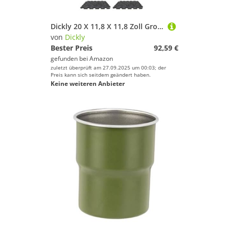
Kampfsport
Kanu-Sport
Dickly 20 X 11,8 X 11,8 Zoll Große Filz Trainingsmatten, Modulares Polsterzubehör für Hanteln, Langhanteln, 1 cm Dicke, Ineinandergreifende Bodenfliesen für, Dunkelgrau
Kiteboarden
von
Dickly
Klettern & Bouldern
Bester Preis
92,59 €
gefunden bei
Amazon
Laufen
zuletzt überprüft am 27.09.2025 um 00:03; der
Paintball
Preis kann sich seitdem geändert haben.
Keine weiteren Anbieter
Radsport
Reitsport
Rollhockey
Schwimmen
Segeln
Skateboarding
Ski
Snooker
Snowboard
Sportausrüstung