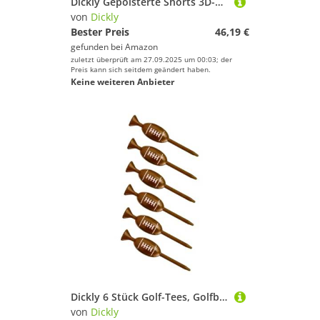
Dickly Gepolsterte Shorts 3D-Hüftschutz Professionelle Activewear Schutzausrüstung Crash Pants für Männer Frauen Eislaufen Snowboard Ski, Gray M
von
Dickly
Bester Preis
46,19 €
gefunden bei
Amazon
zuletzt überprüft am 27.09.2025 um 00:03; der
Preis kann sich seitdem geändert haben.
Keine weiteren Anbieter
Dickly 6 Stück Golf-Tees, Golfballhalter, tragbar, langlebig, Golfzubehör, stabil, für Erwachsene, Golfer, Geschenk, Übung, Männer und Frauen, Kaffee
von
Dickly