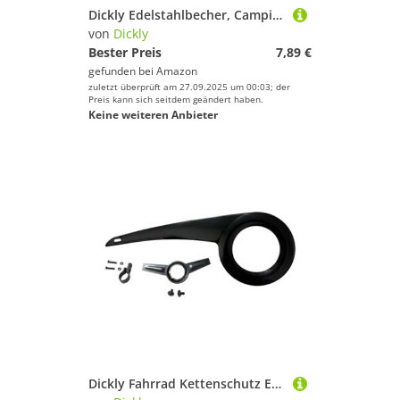
Sportausstattung
Dickly Edelstahlbecher, Campingbecher, stapelbar, Picknickbecher für Camping, Rucksackreisen, Klettern, GrÜn
Sportbekleidung
von
Dickly
Bester Preis
7,89 €
Sportschuhe
gefunden bei
Amazon
Squash
zuletzt überprüft am 27.09.2025 um 00:03; der
Preis kann sich seitdem geändert haben.
Surfen
Keine weiteren Anbieter
Tauchen & Schnorcheln
Tennis
Tischtennis
Turnen & Gymnastik
Volleyball
Wakeboarding
Wakeskating
Yoga
Dickly
Dickly Fahrrad Kettenschutz Ersatz für 32T-38T Kurbeln, Fahrrad Kettenschutz für geeignet für Naben- oder Kettenschaltung, Fahrradzubehör für Rennrad, Citybike, Pendlerrad, Schwarzes Komplettset
Geschlecht