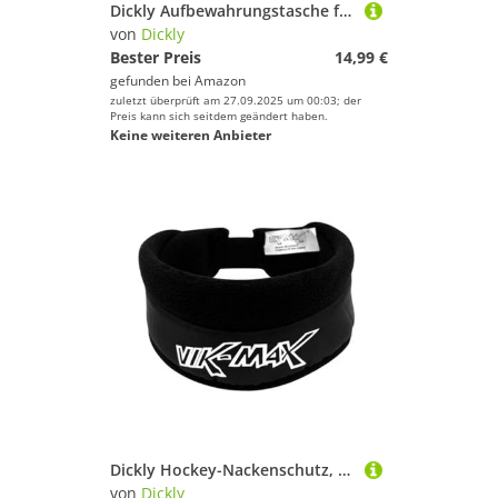
Dickly Aufbewahrungstasche für Campingausrüstung, Tragetasche mit Reißverschluss, Seesack für Baldachinstange, Rolltisch, 90x25x25 cm
von
Dickly
Bester Preis
14,99 €
gefunden bei
Amazon
zuletzt überprüft am 27.09.2025 um 00:03; der
Preis kann sich seitdem geändert haben.
Keine weiteren Anbieter
Dickly Hockey-Nackenschutz, schnittfester Nackenschutz, Schutzausrüstung, Eishockey-Nackenschutz, Halsschutz für Erwachsene, Sport, Ringette, 13.5-17 Inch
von
Dickly