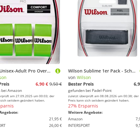
Wilson Unisex-Adult Pro Overgrip Griffbänder, Grün, 3 Stück
Wilson Sublime 1er Pack - Schwarz
son
von
Wilson
Preis
6,90 €
9,50 €
Bester Preis
6,9
 bei
Amazon
gefunden bei
Padel-Point
erprüft am 27.09.2025 um 00:03; der
zuletzt überprüft am 08.08.2026 um 00:38; der
 sich seitdem geändert haben.
Preis kann sich seitdem geändert haben.
parnis
27% Ersparnis
Angebote:
Weitere Angebote:
21,95 €
Amazon
7,
ORT
26,00 €
INTERSPORT
9,