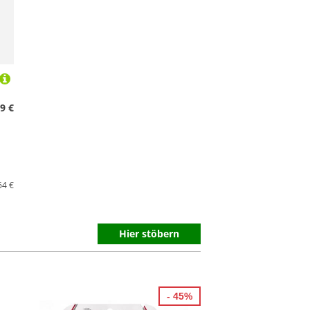
9 €
64 €
Hier stöbern
- 45%