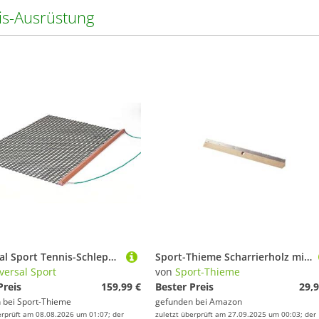
is-Ausrüstung
Universal Sport Tennis-Schleppnetz "Single"
Sport-Thieme Scharrierholz mit Sägeblatt | Massives Buchenholz für Tennisplatzpflege | Ohne Stiel | Mit Sägeblatt | Robust langlebig | Optimale Platzbearbeitung | Naturfarbe
versal Sport
von
Sport-Thieme
Preis
159,99 €
Bester Preis
29,9
 bei
Sport-Thieme
gefunden bei
Amazon
erprüft am 08.08.2026 um 01:07; der
zuletzt überprüft am 27.09.2025 um 00:03; der