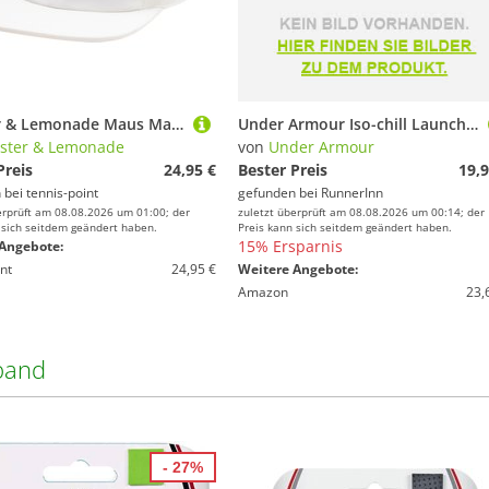
Lobster & Lemonade Maus Matchpoint – '97 Tennis Cap Unisex
Under Armour Iso-chill Launch Visor Weiß
ster & Lemonade
von
Under Armour
Preis
24,95 €
Bester Preis
19,9
 bei
tennis-point
gefunden bei
RunnerInn
erprüft am 08.08.2026 um 01:00; der
zuletzt überprüft am 08.08.2026 um 00:14; der
 sich seitdem geändert haben.
Preis kann sich seitdem geändert haben.
15% Ersparnis
Angebote:
nt
24,95 €
Weitere Angebote:
Amazon
23,
fband
- 27%