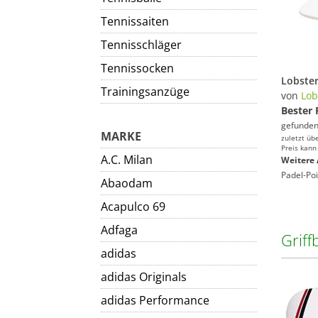
Tennissaiten
Tennisschläger
Tennissocken
Trainingsanzüge
von
Lob
Bester 
gefunden
MARKE
zuletzt üb
Preis kann
A.C. Milan
Weitere 
Padel-Poi
Abaodam
Acapulco 69
Adfaga
Grif
adidas
adidas Originals
adidas Performance