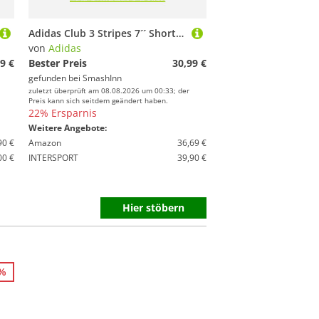
Adidas Club 3 Stripes 7´´ Shorts Schwarz S Mann
von
Adidas
9 €
Bester Preis
30,99 €
gefunden bei
SmashInn
zuletzt überprüft am 08.08.2026 um 00:33; der
Preis kann sich seitdem geändert haben.
22% Ersparnis
Weitere Angebote:
90 €
Amazon
36,69 €
00 €
INTERSPORT
39,90 €
Hier stöbern
6%