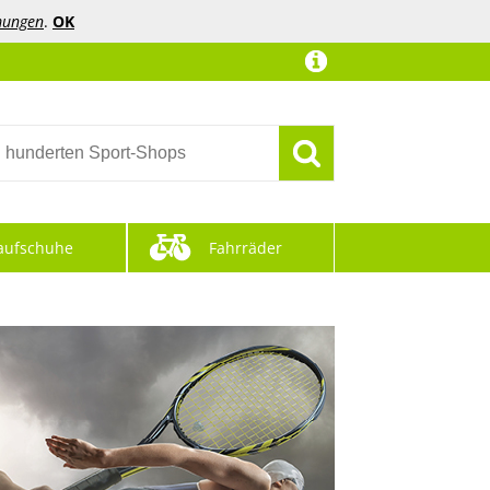
mungen
.
OK
aufschuhe
Fahrräder