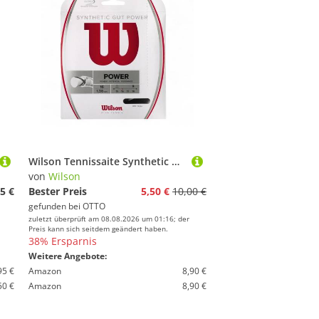
Wilson Tennissaite Synthetic Gut Power 1.30 (Allround+Power) schwarz 12m Set, Saitendicke: 1.30
von
Wilson
5 €
Bester Preis
5,50 €
10,00 €
gefunden bei
OTTO
zuletzt überprüft am 08.08.2026 um 01:16; der
Preis kann sich seitdem geändert haben.
38% Ersparnis
Weitere Angebote:
95 €
Amazon
8,90 €
50 €
Amazon
8,90 €