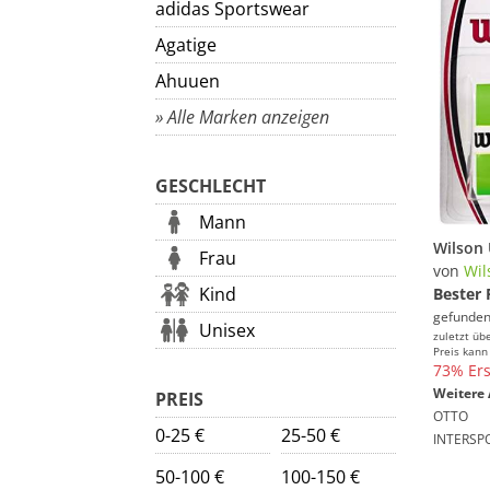
adidas Sportswear
Agatige
Ahuuen
» Alle Marken anzeigen
GESCHLECHT
Mann
Frau
von
Wil
Kind
Bester 
gefunden
Unisex
zuletzt üb
Preis kann
73% Ers
Weitere 
PREIS
OTTO
0-25 €
25-50 €
INTERSP
50-100 €
100-150 €