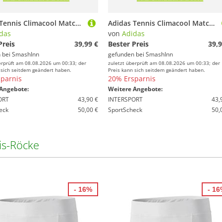
Adidas Tennis Climacool Match Pro Sleeveless T-shirt Weiß S Frau
Adidas Tennis Climacool Match Pro Sleeveless T-shirt Weiß L Frau
das
von
Adidas
Preis
39,99 €
Bester Preis
39,9
 bei
SmashInn
gefunden bei
SmashInn
erprüft am 08.08.2026 um 00:33; der
zuletzt überprüft am 08.08.2026 um 00:33; der
 sich seitdem geändert haben.
Preis kann sich seitdem geändert haben.
parnis
20% Ersparnis
Angebote:
Weitere Angebote:
ORT
43,90 €
INTERSPORT
43,
eck
50,00 €
SportScheck
50,
is-Röcke
- 16%
- 1