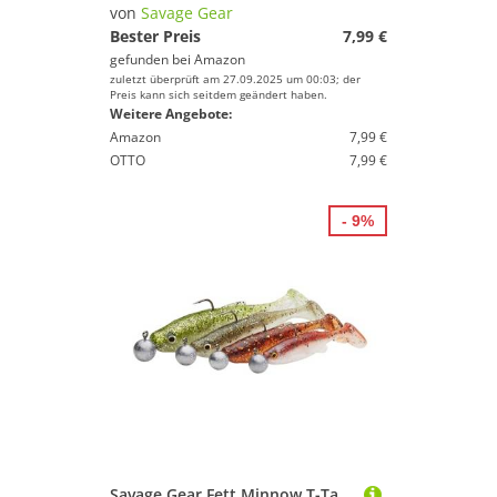
von
Savage Gear
Bester Preis
7,99 €
gefunden bei
Amazon
zuletzt überprüft am 27.09.2025 um 00:03; der
Preis kann sich seitdem geändert haben.
Weitere Angebote:
Amazon
7,99 €
OTTO
7,99 €
- 9%
Savage Gear Fett Minnow T-Tail RTF - Realistisches Elritzen-Design, mit Duftstoffen für Barsch, Zander, Hecht & Raubfisch, ideal für das Süßwasserfischen Klarwasser-Mix 7,5 cm