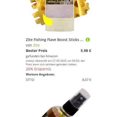
Zite Fishing Flave Boost Sticks | Lockstoff-Stift für Gummifische, Wobbler, Blinker & Spoons | Made in Germany | 4 Sorten in 4 Aromen | Kunstköder-Duftstoff | UV-Aktiv (Gelb/Käse)
von
Zite
Bester Preis
5,98 €
gefunden bei
Amazon
zuletzt überprüft am 27.09.2025 um 00:03; der
Preis kann sich seitdem geändert haben.
26% Ersparnis
Weitere Angebote:
OTTO
8,07 €