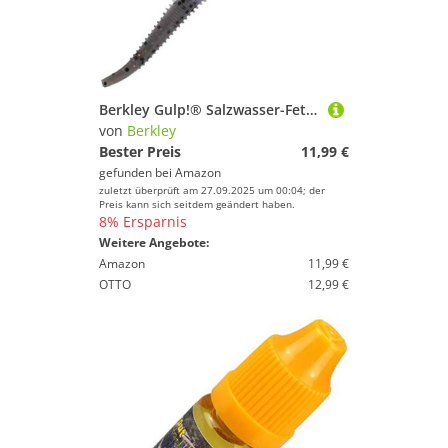
Berkley Gulp!® Salzwasser-Fett-Sandwurm; Realistischer Weichplastik-Angelköder, Salzwasser-Angler; Hohlkörper für lebensechte Aktion; mit Gulp! Duftstoff; Boot, Ufer & Mündung, 10cm, Molting Shrimp
von
Berkley
Bester Preis
11,99 €
gefunden bei
Amazon
zuletzt überprüft am 27.09.2025 um 00:04; der
Preis kann sich seitdem geändert haben.
8% Ersparnis
Weitere Angebote:
Amazon
11,99 €
OTTO
12,99 €