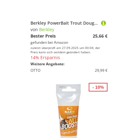
Berkley PowerBait Trout Dough Season Pack, 4 Farben und Geschmacksrichtungen für das ganzjährige Forellenfischen, mit Duftstoffen versetzter, formbarer Köder, alle Könnensstufen, Winterpackung
von
Berkley
Bester Preis
25,66 €
gefunden bei
Amazon
zuletzt überprüft am 27.09.2025 um 00:04; der
Preis kann sich seitdem geändert haben.
14% Ersparnis
Weitere Angebote:
OTTO
29,99 €
- 10%