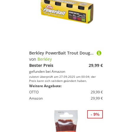
Berkley PowerBait Trout Dough Season Pack, 4 Farben und Geschmacksrichtungen für das ganzjährige Forellenfischen, mit Duftstoffen versetzter, formbarer Köder, alle Könnensstufen, Frühjahrspackung
von
Berkley
Bester Preis
29,99 €
gefunden bei
Amazon
zuletzt überprüft am 27.09.2025 um 00:04; der
Preis kann sich seitdem geändert haben.
Weitere Angebote:
OTTO
29,99 €
Amazon
29,99 €
- 9%