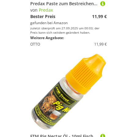
Predax Paste zum Bestreichen von Ködern zum Raubfischangeln Raubfischpaste 100ml Paste, Hecht, Zander, Barsch, Lockstoff, Fischköder, Farbe/Aroma:Rot/Krustentier
von
Predax
Bester Preis
11,99 €
gefunden bei
Amazon
zuletzt überprüft am 27.09.2025 um 00:03; der
Preis kann sich seitdem geändert haben.
Weitere Angebote:
OTTO
11,99 €
FTM Pig Nectar Öl - 10ml Fischlockstoff für Forellenköder, Forellenöl, Forellen Lockstoff zum Angeln, Lockmittel für Forellenteiche & Forellenseen