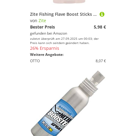
Zite Fishing Flave Boost Sticks | Lockstoff-Stift für Gummifische, Wobbler, Blinker & Spoons | Made in Germany | 4 Sorten in 4 Aromen | Kunstköder-Duftstoff | UV-Aktiv (Orange/Pellet)
von
Zite
Bester Preis
5,98 €
gefunden bei
Amazon
zuletzt überprüft am 27.09.2025 um 00:03; der
Preis kann sich seitdem geändert haben.
26% Ersparnis
Weitere Angebote:
OTTO
8,07 €