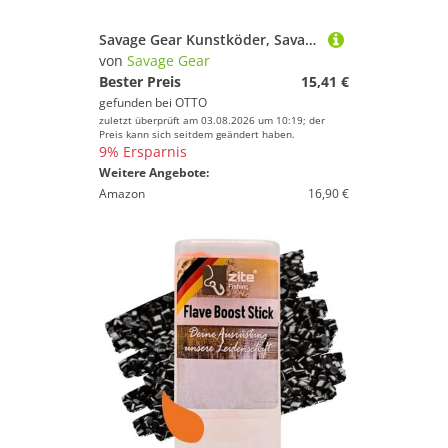
Savage Gear Kunstköder, Savage gear Fat Minnow T-Tail RTF 10,5cm Sinking Clearwater Mix Gummifisch montiert
von
Savage Gear
Bester Preis
15,41 €
gefunden bei
OTTO
zuletzt überprüft am 03.08.2026 um 10:19; der
Preis kann sich seitdem geändert haben.
9% Ersparnis
Weitere Angebote:
Amazon
16,90 €