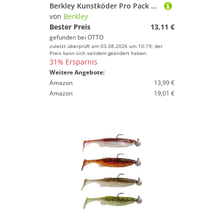
Berkley Kunstköder Pro Pack Drop Shot 7cm 11,5cm 11 Teilig Barsch Zander Berkley Angeln, (Pro Pack Drop Shot 7cm), Super Fängig
von
Berkley
Bester Preis
13,11 €
gefunden bei
OTTO
zuletzt überprüft am 03.08.2026 um 10:19; der
Preis kann sich seitdem geändert haben.
31% Ersparnis
Weitere Angebote:
Amazon
13,99 €
Amazon
19,01 €