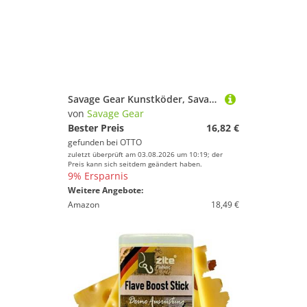
Savage Gear Kunstköder, Savage gear Fat Minnow T-Tail RTF 13cm Sinking Clearwater Mix Gummifisch montiert
von
Savage Gear
Bester Preis
16,82 €
gefunden bei
OTTO
zuletzt überprüft am 03.08.2026 um 10:19; der
Preis kann sich seitdem geändert haben.
9% Ersparnis
Weitere Angebote:
Amazon
18,49 €