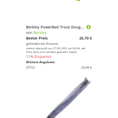
Berkley PowerBait Trout Dough Season Pack, 4 Farben und Geschmacksrichtungen für das ganzjährige Forellenfischen, mit Duftstoffen versetzter, formbarer Köder, alle Könnensstufen, Herbstpackung
von
Berkley
Bester Preis
26,70 €
gefunden bei
Amazon
zuletzt überprüft am 27.09.2025 um 00:04; der
Preis kann sich seitdem geändert haben.
11% Ersparnis
Weitere Angebote:
OTTO
29,99 €