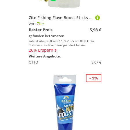
Zite Fishing Flave Boost Sticks | Lockstoff-Stift für Gummifische, Wobbler, Blinker & Spoons | Made in Germany | 4 Sorten in 4 Aromen | Kunstköder-Duftstoff | UV-Aktiv (Grün/Fisch)
von
Zite
Bester Preis
5,98 €
gefunden bei
Amazon
zuletzt überprüft am 27.09.2025 um 00:03; der
Preis kann sich seitdem geändert haben.
26% Ersparnis
Weitere Angebote:
OTTO
8,07 €
- 9%