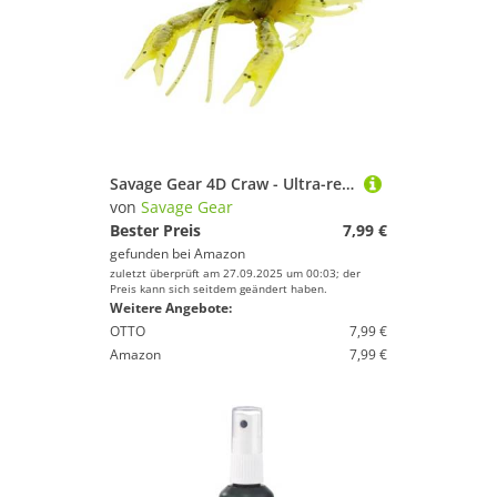
Savage Gear 4D Craw - Ultra-realistischer Crawfish Soft Bait für Süß- und Salzwasserangler, mit Duftstoffen, perfekt für Barsch-, Barsch- und Multi-Spezies-Angler Red Craw 7,5 cm
von
Savage Gear
Bester Preis
7,99 €
gefunden bei
Amazon
zuletzt überprüft am 27.09.2025 um 00:03; der
Preis kann sich seitdem geändert haben.
Weitere Angebote:
OTTO
7,99 €
Amazon
7,99 €