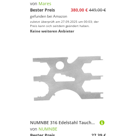
Tauchermesser
von
Mares
Tauchgewichte & Tauchgürtel
Bester Preis
380,00 €
449,00 €
gefunden bei
Amazon
Tauchmasken
zuletzt überprüft am 27.09.2025 um 00:03; der
Tauchseile
Preis kann sich seitdem geändert haben.
Keine weiteren Anbieter
Tauchsocken
Tauchventile
Trockentaschen
Marke
Geschlecht
Preis
% Sale
Farbe
NUMNBE 316 Edelstahl Tauchen Multi Tool Set - Kompaktes Reparaturwerkzeug für Lungenautomaten - Robust und Rostfrei für Profi Taucher
von
NUMNBE
Bester Preis
27,39 €