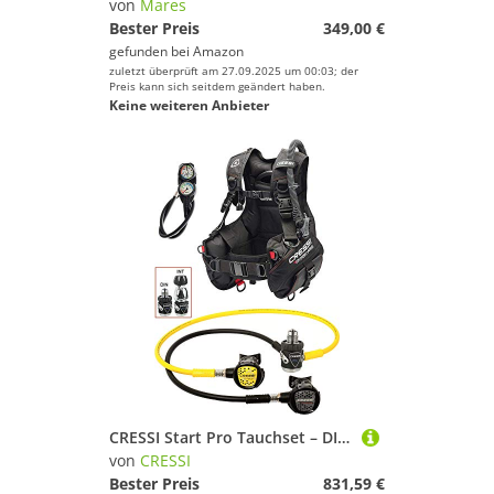
von
Mares
Bester Preis
349,00 €
gefunden bei
Amazon
zuletzt überprüft am 27.09.2025 um 00:03; der
Preis kann sich seitdem geändert haben.
Keine weiteren Anbieter
CRESSI Start Pro Tauchset – DIN S – Komplettes Tauchpaket mit Start Pro Jacket, MC9 Compact Atemregler, Octopus Compact und Konsole 2 – Schwarz
von
CRESSI
Bester Preis
831,59 €