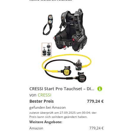
CRESSI Start Pro Tauchset – DIN M – Komplettes Tauchpaket mit Start Pro Jacket, MC9 Compact Atemregler, Octopus Compact und Konsole 2 – Schwarz
von
CRESSI
Bester Preis
779,24 €
gefunden bei
Amazon
zuletzt überprüft am 27.09.2025 um 00:04; der
Preis kann sich seitdem geändert haben.
Weitere Angebote:
Amazon
779,24 €