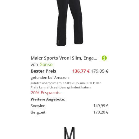
Maier Sports Vroni Slim, Enganliegende Damen Skihose, Wasserdichte Schneehose, Stretchmaterial und verstellbarer Bund, PFC-frei, mTHERM Wattierung & mTEX Wetterschutz, Schwarz, Gr. 80 (W31/L33)
von
Gonso
Bester Preis
136,77 €
179,95 €
gefunden bei
Amazon
zuletzt überprüft am 27.09.2025 um 00:03; der
Preis kann sich seitdem geändert haben.
20% Ersparnis
Weitere Angebote:
SnowInn
149,99 €
Bergzeit
170,20 €