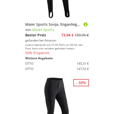
Maier Sports Sonja, Enganliegende Damen Skihose, Wasserabweisende Softshell Schneehose, Stretchmaterial mit klassischem Steg, PFC-frei, Schwarz, 19
von
Maier Sports
Bester Preis
73,04 €
159,95 €
gefunden bei
Amazon
zuletzt überprüft am 27.09.2025 um 00:04; der
Preis kann sich seitdem geändert haben.
50% Ersparnis
Weitere Angebote:
OTTO
145,31 €
OTTO
147,52 €
- 33%