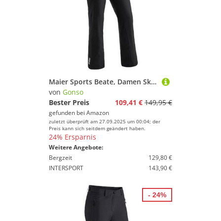
Maier Sports Beate, Damen Skihose, Wasserdichte Schneehose, Schützender Schneefang und verstellbarer Bund, PFC-frei, mTHERM Wattierung & mTEX Wetterschutz
von
Gonso
Bester Preis
109,41 €
149,95 €
gefunden bei
Amazon
zuletzt überprüft am 27.09.2025 um 00:04; der
Preis kann sich seitdem geändert haben.
24% Ersparnis
Weitere Angebote:
Bergzeit
129,80 €
INTERSPORT
143,90 €
- 24%