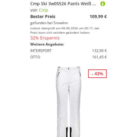
Cmp Ski 3w05526 Pants Weiß XL Frau
von
Cmp
Bester Preis
109,99 €
gefunden bei
SnowInn
zuletzt überprüft am 08.08.2026 um 00:17; der
Preis kann sich seitdem geändert haben.
32% Ersparnis
Weitere Angebote:
INTERSPORT
132,90 €
OTTO
161,45 €
- 43%