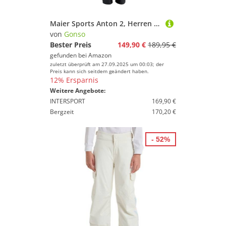
Maier Sports Anton 2, Herren Skihose, Wasserdichte Schneehose mit Hosenträgern, Stretchmaterial und verstellbarer Bund, PFC-frei, mTHERM Wattierung & mTEX Wetterschutz
von
Gonso
Bester Preis
149,90 €
189,95 €
gefunden bei
Amazon
zuletzt überprüft am 27.09.2025 um 00:03; der
Preis kann sich seitdem geändert haben.
12% Ersparnis
Weitere Angebote:
INTERSPORT
169,90 €
Bergzeit
170,20 €
- 52%