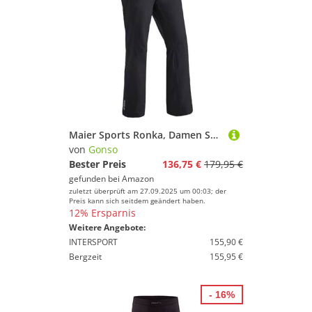
Maier Sports Ronka, Damen Skihose, Wasserdichte Schneehose, Schützender Schneefang und verstellbarer Bund, PFC-frei, mTHERM Wattierung & mTEX Wetterschutz, Schwarz, Gr. 22 (W35/L30)
von
Gonso
Bester Preis
136,75 €
179,95 €
gefunden bei
Amazon
zuletzt überprüft am 27.09.2025 um 00:03; der
Preis kann sich seitdem geändert haben.
12% Ersparnis
Weitere Angebote:
INTERSPORT
155,90 €
Bergzeit
155,95 €
- 16%