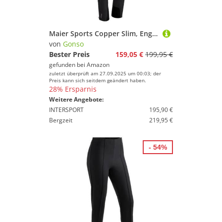
Maier Sports Copper Slim, Enganliegende Herren Skihose, Wasserdichte Schneehose, Stretchmaterial und verstellbarer Bund, PFC-frei, mTHERM Wattierung & mTEX Wetterschutz
von
Gonso
Bester Preis
159,05 €
199,95 €
gefunden bei
Amazon
zuletzt überprüft am 27.09.2025 um 00:03; der
Preis kann sich seitdem geändert haben.
28% Ersparnis
Weitere Angebote:
INTERSPORT
195,90 €
Bergzeit
219,95 €
- 54%