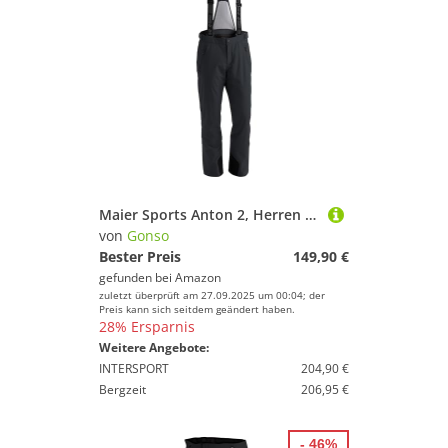
Maier Sports Anton 2, Herren Skihose, Wasserdichte Schneehose mit Hosenträgern, Stretchmaterial und verstellbarer Bund, PFC-frei, mTHERM Wattierung & mTEX Wetterschutz
von
Gonso
Bester Preis
149,90 €
gefunden bei
Amazon
zuletzt überprüft am 27.09.2025 um 00:04; der
Preis kann sich seitdem geändert haben.
28% Ersparnis
Weitere Angebote:
INTERSPORT
204,90 €
Bergzeit
206,95 €
- 46%