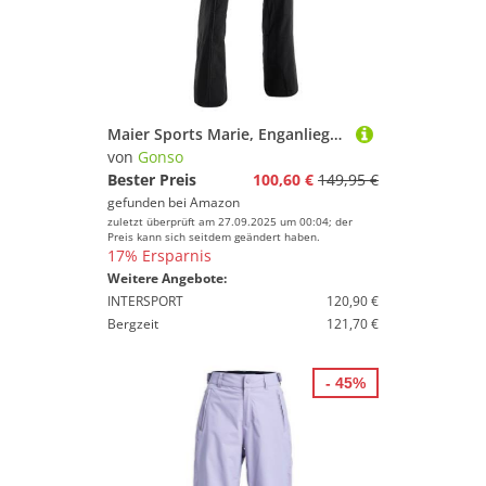
Maier Sports Marie, Enganliegende Damen Skihose, Wasserabweisende Softshell Schneehose, Stretchmaterial und verstellbarer Bund, PFC-frei, stormprotec-Technologie, Schwarz, Gr. 17 (W26/L29)
von
Gonso
Bester Preis
100,60 €
149,95 €
gefunden bei
Amazon
zuletzt überprüft am 27.09.2025 um 00:04; der
Preis kann sich seitdem geändert haben.
17% Ersparnis
Weitere Angebote:
INTERSPORT
120,90 €
Bergzeit
121,70 €
- 45%