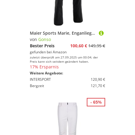
Maier Sports Marie, Enganliegende Damen Skihose, Wasserabweisende Softshell Schneehose, Stretchmaterial und verstellbarer Bund, PFC-frei, stormprotec-Technologie
von
Gonso
Bester Preis
100,60 €
149,95 €
gefunden bei
Amazon
zuletzt überprüft am 27.09.2025 um 00:04; der
Preis kann sich seitdem geändert haben.
17% Ersparnis
Weitere Angebote:
INTERSPORT
120,90 €
Bergzeit
121,70 €
- 65%