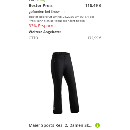
Bester Preis
116,49 €
gefunden bei
SnowInn
zuletzt überprüft am 08.08.2026 um 00:17; der
Preis kann sich seitdem geändert haben.
33% Ersparnis
Weitere Angebote:
OTTO
172,99 €
Maier Sports Resi 2, Damen Skihose, Wasserdichte Schneehose, Schützender Schneefang und verstellbarer Bund, PFC-frei, mTHERM Wattierung & mTEX Wetterschutz, Schwarz, Gr. 24 (W40/L30)