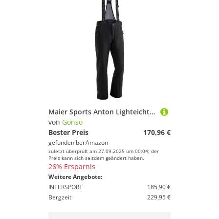
Maier Sports Anton Lighteichte Herren Skihose, Wasserdichte Schneehose mit Hosenträgern, Stretchmaterial und verstellbarer Bund, PFC-frei, mTEX Wetterschutz
von
Gonso
Bester Preis
170,96 €
gefunden bei
Amazon
zuletzt überprüft am 27.09.2025 um 00:04; der
Preis kann sich seitdem geändert haben.
26% Ersparnis
Weitere Angebote:
INTERSPORT
185,90 €
Bergzeit
229,95 €