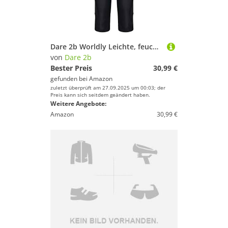
Sport.
Sportausstattung
Sportbekleidung
Wandern
Dare 2b Worldly Leichte, feuchtigkeitsabsorbierende, schnelltrocknende, technische Stretch-Radshorts, DWJ437, Schwarz, 40
Yoga
von
Dare 2b
Bester Preis
30,99 €
gefunden bei
Amazon
Dare 2b
zuletzt überprüft am 27.09.2025 um 00:03; der
Preis kann sich seitdem geändert haben.
Geschlecht
Weitere Angebote:
Amazon
30,99 €
Preis
% Sale
Farbe