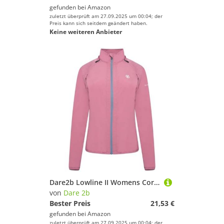
gefunden bei
Amazon
zuletzt überprüft am 27.09.2025 um 00:04; der
Preis kann sich seitdem geändert haben.
Keine weiteren Anbieter
Dare2b Lowline II Womens Core Stretch für Ski, Wandern und Trekking – Recyceltes, warm hinterlegtes Stretchmaterial, schnell trocknend, angewachsene Kapuze und durchgehender Reißverschluss
von
Dare 2b
Bester Preis
21,53 €
gefunden bei
Amazon
zuletzt überprüft am 27.09.2025 um 00:04; der