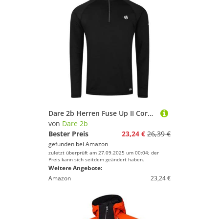
Dare 2b Herren Fuse Up II Core Stretch Lightweight Quick Drying Half Length Inner Zip Chin Guard Dehnbare Mittelschicht, Schwarz, L
von
Dare 2b
Bester Preis
23,24 €
26,39 €
gefunden bei
Amazon
zuletzt überprüft am 27.09.2025 um 00:04; der
Preis kann sich seitdem geändert haben.
Weitere Angebote:
Amazon
23,24 €