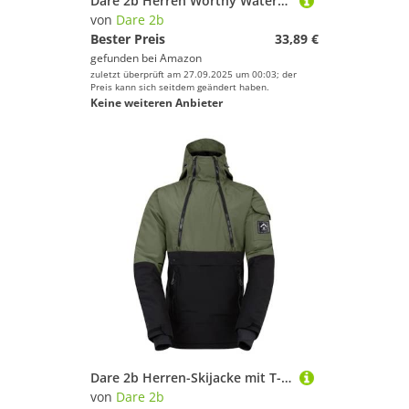
Dare 2b Herren Worthy Waterproof Breathable Insulated Ski and Snowboard Winter Glove with Adjustable Cuffs Handschuhe Kinder, Schwarz, XL
von
Dare 2b
Bester Preis
33,89 €
gefunden bei
Amazon
zuletzt überprüft am 27.09.2025 um 00:03; der
Preis kann sich seitdem geändert haben.
Keine weiteren Anbieter
Dare 2b Herren-Skijacke mit T-Steg, atmungsaktiv, wasserdicht, isoliert, 1 Stück
von
Dare 2b