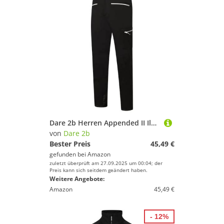
Dare 2b Herren Appended II Ilus Hybrid with D-Lab Softshell Front and Core Stretch to The Back Trouser Hose, Schwarz, 81,3 cm (32 Zoll)
von
Dare 2b
Bester Preis
45,49 €
gefunden bei
Amazon
zuletzt überprüft am 27.09.2025 um 00:04; der
Preis kann sich seitdem geändert haben.
Weitere Angebote:
Amazon
45,49 €
- 12%