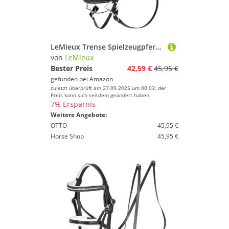
Erfolg mit Deinem Sport.
LeMieux
Geschlecht
LeMieux Trense Spielzeugpferd Competition Schwarz
Preis
von
LeMieux
Bester Preis
42,59 €
45,95 €
% Sale
gefunden bei
Amazon
zuletzt überprüft am 27.09.2025 um 00:03; der
Farbe
Preis kann sich seitdem geändert haben.
7% Ersparnis
Weitere Angebote:
OTTO
45,95 €
Horse Shop
45,95 €