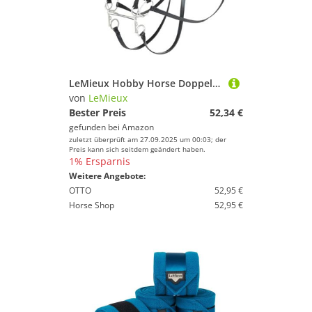
LeMieux Hobby Horse Doppeltrense schwarz - passend für Hobbypferde - Leder mit funktionalen Schnallen - Zwei Sätze Zügel - Lernspielzeug
von
LeMieux
Bester Preis
52,34 €
gefunden bei
Amazon
zuletzt überprüft am 27.09.2025 um 00:03; der
Preis kann sich seitdem geändert haben.
1% Ersparnis
Weitere Angebote:
OTTO
52,95 €
Horse Shop
52,95 €