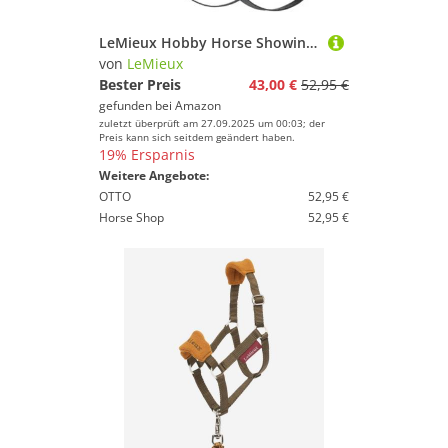
LeMieux Hobby Horse Showing Trensenzaum - passend für Hobbypferde - Leder mit funktionalen Schnallen - Show Stirnband - schwarz
von
LeMieux
Bester Preis
43,00 €
52,95 €
gefunden bei
Amazon
zuletzt überprüft am 27.09.2025 um 00:03; der
Preis kann sich seitdem geändert haben.
19% Ersparnis
Weitere Angebote:
OTTO
52,95 €
Horse Shop
52,95 €