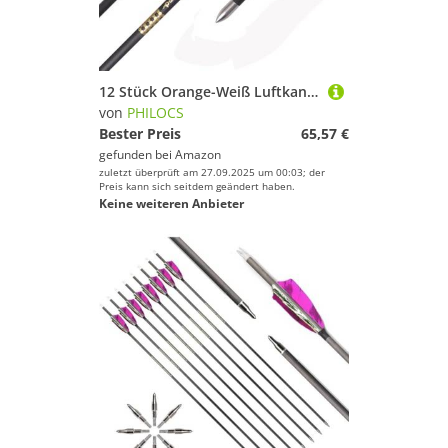
12 Stück Orange-Weiß Luftkanäle Flügel Pfeile ID 4,2 mm Spine 300 350 400 500 600 700 800 900 1000 1100 1200 1300 1400 1500 Carbonpfeil, für Wettkämpfe, Bogenschießen-Training (32inch,Spine 800)
von
PHILOCS
Bester Preis
65,57 €
gefunden bei
Amazon
zuletzt überprüft am 27.09.2025 um 00:03; der
Preis kann sich seitdem geändert haben.
Keine weiteren Anbieter