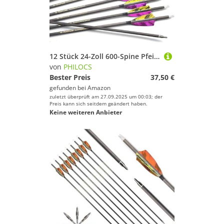
12 Stück 24-Zoll 600-Spine Pfeil Abnehmbare Pfeilspitzen Übungspfeil Jagdpfeil Truthahnfedern Pfeilfedern Carbonpfeile Bogenpfeile für Langbogen Recurvebogen Compoundbogen Bogenschießen Violett A5
von
PHILOCS
Bester Preis
37,50 €
gefunden bei
Amazon
zuletzt überprüft am 27.09.2025 um 00:03; der
Preis kann sich seitdem geändert haben.
Keine weiteren Anbieter