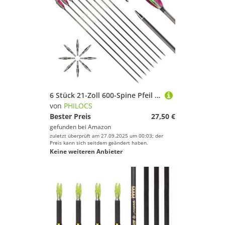
6 Stück 21-Zoll 600-Spine Pfeil Abnehmbare Pfeilspitzen Übungspfeil Jagdpfeil Truthahnfedern Pfeilfedern Carbonpfeile Bogenpfeile für Langbogen Recurvebogen Compoundbogen Bogenschießen Violett A6
von
PHILOCS
Bester Preis
27,50 €
gefunden bei
Amazon
zuletzt überprüft am 27.09.2025 um 00:03; der
Preis kann sich seitdem geändert haben.
Keine weiteren Anbieter