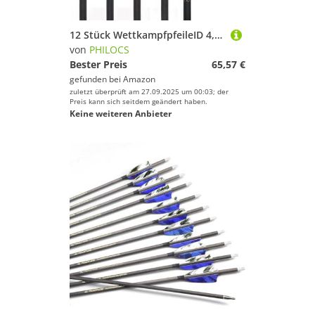
12 Stück WettkampfpfeileID 4,2 mm Spine 300 400 500 600 700 800 900 1000 1100 1200 1300 1400 1500 Gelb Weiß Luftkanäle Vane Pfeil, für Bogenschießen (27inch,Spine 500)
von
PHILOCS
Bester Preis
65,57 €
gefunden bei
Amazon
zuletzt überprüft am 27.09.2025 um 00:03; der
Preis kann sich seitdem geändert haben.
Keine weiteren Anbieter