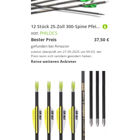
12 Stück 25-Zoll 300-Spine Pfeil Abnehmbare Pfeilspitzen Übungspfeil Jagdpfeil Truthahnfedern Pfeilfedern Carbonpfeile Bogenpfeile für Langbogen Recurvebogen Compoundbogen Bogenschießen Camo Grün A3
von
PHILOCS
Bester Preis
37,50 €
gefunden bei
Amazon
zuletzt überprüft am 27.09.2025 um 00:03; der
Preis kann sich seitdem geändert haben.
Keine weiteren Anbieter