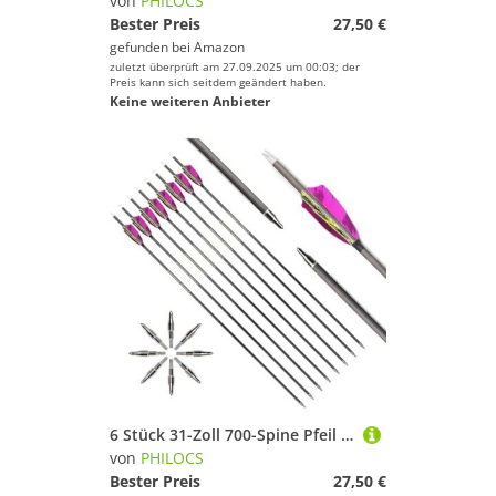
von
PHILOCS
Bester Preis
27,50 €
gefunden bei
Amazon
zuletzt überprüft am 27.09.2025 um 00:03; der
Preis kann sich seitdem geändert haben.
Keine weiteren Anbieter
6 Stück 31-Zoll 700-Spine Pfeil Abnehmbare Pfeilspitzen Übungspfeil Jagdpfeil Truthahnfedern Pfeilfedern Carbonpfeile Bogenpfeile für Langbogen Recurvebogen Compoundbogen Bogenschießen Violett A5
von
PHILOCS
Bester Preis
27,50 €