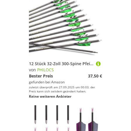
12 Stück 32-Zoll 300-Spine Pfeil Abnehmbare Pfeilspitzen Übungspfeil Jagdpfeil Truthahnfedern Pfeilfedern Carbonpfeile Bogenpfeile für Langbogen Recurvebogen Compoundbogen Bogenschießen Camo Grün A3
von
PHILOCS
Bester Preis
37,50 €
gefunden bei
Amazon
zuletzt überprüft am 27.09.2025 um 00:03; der
Preis kann sich seitdem geändert haben.
Keine weiteren Anbieter