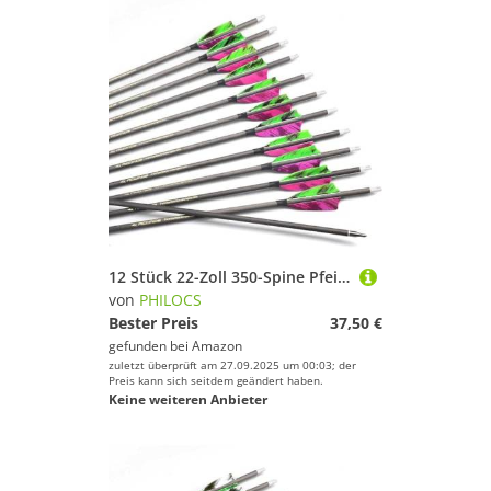
12 Stück 22-Zoll 350-Spine Pfeil Abnehmbare Pfeilspitzen Übungspfeil Jagdpfeil Truthahnfedern Pfeilfedern Carbonpfeile Bogenpfeile für Langbogen Recurvebogen Compoundbogen Bogenschießen Violett A6
von
PHILOCS
Bester Preis
37,50 €
gefunden bei
Amazon
zuletzt überprüft am 27.09.2025 um 00:03; der
Preis kann sich seitdem geändert haben.
Keine weiteren Anbieter