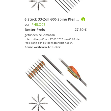
6 Stück 33-Zoll 600-Spine Pfeil Abnehmbare Pfeilspitzen Übungspfeil Jagdpfeil Truthahnfedern Pfeilfedern Carbonpfeile Bogenpfeile für Langbogen Recurvebogen Compoundbogen Bogenschießen Orange A7
von
PHILOCS
Bester Preis
27,50 €
gefunden bei
Amazon
zuletzt überprüft am 27.09.2025 um 00:03; der
Preis kann sich seitdem geändert haben.
Keine weiteren Anbieter