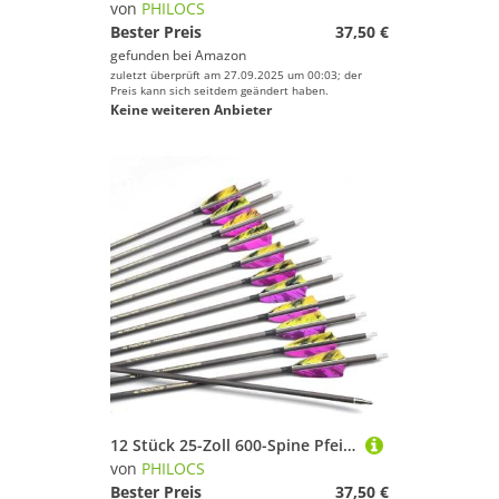
von
PHILOCS
Bester Preis
37,50 €
gefunden bei
Amazon
zuletzt überprüft am 27.09.2025 um 00:03; der
Preis kann sich seitdem geändert haben.
Keine weiteren Anbieter
12 Stück 25-Zoll 600-Spine Pfeil Abnehmbare Pfeilspitzen Übungspfeil Jagdpfeil Truthahnfedern Pfeilfedern Carbonpfeile Bogenpfeile für Langbogen Recurvebogen Compoundbogen Bogenschießen Violett A5
von
PHILOCS
Bester Preis
37,50 €