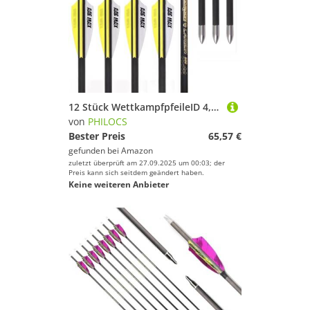
12 Stück WettkampfpfeileID 4,2 mm Spine 300 400 500 600 700 800 900 1000 1100 1200 1300 1400 1500 Gelb Weiß Luftkanäle Vane Pfeil, für Bogenschießen (32inch,Spine 300)
von
PHILOCS
Bester Preis
65,57 €
gefunden bei
Amazon
zuletzt überprüft am 27.09.2025 um 00:03; der
Preis kann sich seitdem geändert haben.
Keine weiteren Anbieter