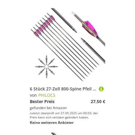
6 Stück 27-Zoll 800-Spine Pfeil Abnehmbare Pfeilspitzen Übungspfeil Jagdpfeil Truthahnfedern Pfeilfedern Carbonpfeile Bogenpfeile für Langbogen Recurvebogen Compoundbogen Bogenschießen Violett A5
von
PHILOCS
Bester Preis
27,50 €
gefunden bei
Amazon
zuletzt überprüft am 27.09.2025 um 00:03; der
Preis kann sich seitdem geändert haben.
Keine weiteren Anbieter