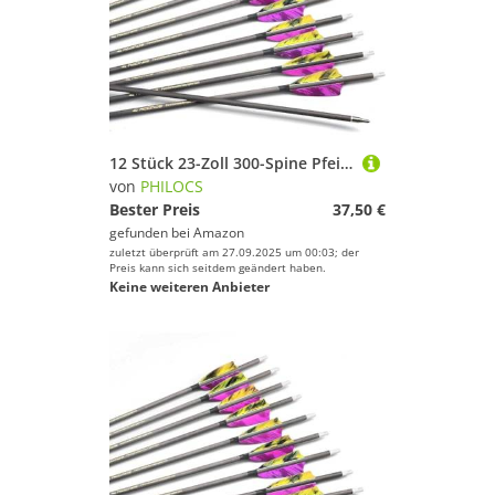
12 Stück 23-Zoll 300-Spine Pfeil Abnehmbare Pfeilspitzen Übungspfeil Jagdpfeil Truthahnfedern Pfeilfedern Carbonpfeile Bogenpfeile für Langbogen Recurvebogen Compoundbogen Bogenschießen Violett A5
von
PHILOCS
Bester Preis
37,50 €
gefunden bei
Amazon
zuletzt überprüft am 27.09.2025 um 00:03; der
Preis kann sich seitdem geändert haben.
Keine weiteren Anbieter