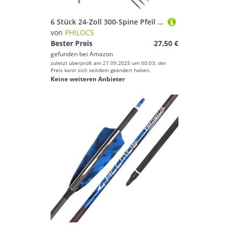
6 Stück 24-Zoll 300-Spine Pfeil Abnehmbare Pfeilspitzen Übungspfeil Jagdpfeil Truthahnfedern Pfeilfedern Carbonpfeile Bogenpfeile für Langbogen Recurvebogen Compoundbogen Bogenschießen Orange A7
von
PHILOCS
Bester Preis
27,50 €
gefunden bei
Amazon
zuletzt überprüft am 27.09.2025 um 00:03; der
Preis kann sich seitdem geändert haben.
Keine weiteren Anbieter