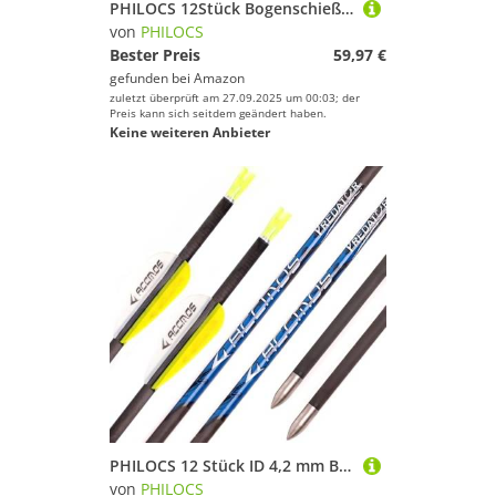
PHILOCS 12Stück Bogenschießen Pfeile Spine 200 250 300 350 400 500 600 700 800 Jagdpfeile ID 6,2 mm Mit 4 Zoll Tarnfarbe Blau Weiß Truthahn Feder (Spine 800, 27inch)
von
PHILOCS
Bester Preis
59,97 €
gefunden bei
Amazon
zuletzt überprüft am 27.09.2025 um 00:03; der
Preis kann sich seitdem geändert haben.
Keine weiteren Anbieter
PHILOCS 12 Stück ID 4,2 mm Blaues Etikett Jagd-Übungspfeil Spine 300 350 400 450 500 600 700 800 900 1000 Bogenschießen Pfeile für Compound-Bogen Recurve-Bogen (Spine 600, 28inch)
von
PHILOCS