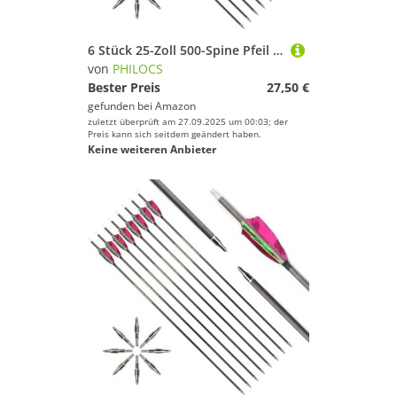
6 Stück 25-Zoll 500-Spine Pfeil Abnehmbare Pfeilspitzen Übungspfeil Jagdpfeil Truthahnfedern Pfeilfedern Carbonpfeile Bogenpfeile für Langbogen Recurvebogen Compoundbogen Bogenschießen Violett A4
von
PHILOCS
Bester Preis
27,50 €
gefunden bei
Amazon
zuletzt überprüft am 27.09.2025 um 00:03; der
Preis kann sich seitdem geändert haben.
Keine weiteren Anbieter