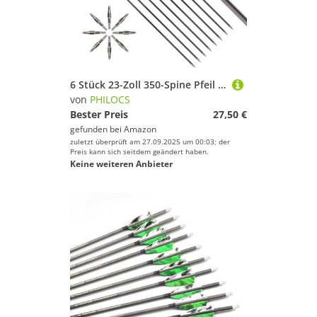
6 Stück 23-Zoll 350-Spine Pfeil Abnehmbare Pfeilspitzen Übungspfeil Jagdpfeil Truthahnfedern Pfeilfedern Carbonpfeile Bogenpfeile für Langbogen Recurvebogen Compoundbogen Bogenschießen Violett A5
von
PHILOCS
Bester Preis
27,50 €
gefunden bei
Amazon
zuletzt überprüft am 27.09.2025 um 00:03; der
Preis kann sich seitdem geändert haben.
Keine weiteren Anbieter