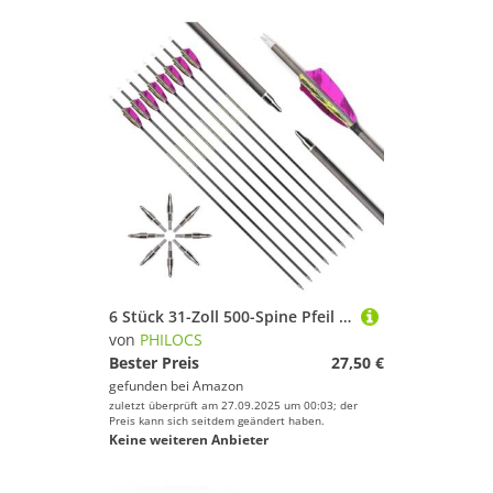
6 Stück 31-Zoll 500-Spine Pfeil Abnehmbare Pfeilspitzen Übungspfeil Jagdpfeil Truthahnfedern Pfeilfedern Carbonpfeile Bogenpfeile für Langbogen Recurvebogen Compoundbogen Bogenschießen Violett A5
von
PHILOCS
Bester Preis
27,50 €
gefunden bei
Amazon
zuletzt überprüft am 27.09.2025 um 00:03; der
Preis kann sich seitdem geändert haben.
Keine weiteren Anbieter