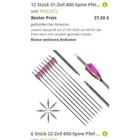
12 Stück 31-Zoll 400-Spine Pfeil Abnehmbare Pfeilspitzen Übungspfeil Jagdpfeil Truthahnfedern Pfeilfedern Carbonpfeile Bogenpfeile für Langbogen Recurvebogen Compoundbogen Bogenschießen Camo Blau A2
von
PHILOCS
Bester Preis
37,50 €
gefunden bei
Amazon
zuletzt überprüft am 27.09.2025 um 00:03; der
Preis kann sich seitdem geändert haben.
Keine weiteren Anbieter
6 Stück 22-Zoll 600-Spine Pfeil Abnehmbare Pfeilspitzen Übungspfeil Jagdpfeil Truthahnfedern Pfeilfedern Carbonpfeile Bogenpfeile für Langbogen Recurvebogen Compoundbogen Bogenschießen Violett A5