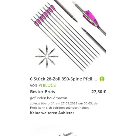
6 Stück 28-Zoll 350-Spine Pfeil Abnehmbare Pfeilspitzen Übungspfeil Jagdpfeil Truthahnfedern Pfeilfedern Carbonpfeile Bogenpfeile für Langbogen Recurvebogen Compoundbogen Bogenschießen Violett A4
von
PHILOCS
Bester Preis
27,50 €
gefunden bei
Amazon
zuletzt überprüft am 27.09.2025 um 00:03; der
Preis kann sich seitdem geändert haben.
Keine weiteren Anbieter