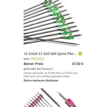
12 Stück 31-Zoll 600-Spine Pfeil Abnehmbare Pfeilspitzen Übungspfeil Jagdpfeil Truthahnfedern Pfeilfedern Carbonpfeile Bogenpfeile für Langbogen Recurvebogen Compoundbogen Bogenschießen Camo Grün A3
von
PHILOCS
Bester Preis
37,50 €
gefunden bei
Amazon
zuletzt überprüft am 27.09.2025 um 00:03; der
Preis kann sich seitdem geändert haben.
Keine weiteren Anbieter