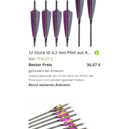
12 Stück ID 4,2 mm Pfeil aus Reinem Kohlenstoff Spine 300 400 500 600 700 800 900 1000 Jagdpfeil, mit 4" Lila Grau Truthahnfeder, für Recurve-Bögen Compound-Bogen Bogenschießen (29inch,Spine 1000)
von
PHILOCS
Bester Preis
36,67 €
gefunden bei
Amazon
zuletzt überprüft am 27.09.2025 um 00:03; der
Preis kann sich seitdem geändert haben.
Keine weiteren Anbieter