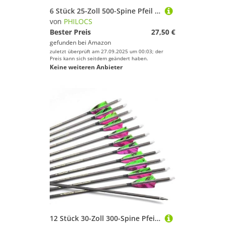
6 Stück 25-Zoll 500-Spine Pfeil Abnehmbare Pfeilspitzen Übungspfeil Jagdpfeil Truthahnfedern Pfeilfedern Carbonpfeile Bogenpfeile für Langbogen Recurvebogen Compoundbogen Bogenschießen Violett A6
von
PHILOCS
Bester Preis
27,50 €
gefunden bei
Amazon
zuletzt überprüft am 27.09.2025 um 00:03; der
Preis kann sich seitdem geändert haben.
Keine weiteren Anbieter
12 Stück 30-Zoll 300-Spine Pfeil Abnehmbare Pfeilspitzen Übungspfeil Jagdpfeil Truthahnfedern Pfeilfedern Carbonpfeile Bogenpfeile für Langbogen Recurvebogen Compoundbogen Bogenschießen Violett A6