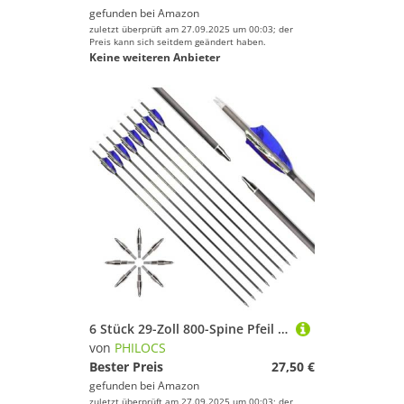
gefunden bei
Amazon
zuletzt überprüft am 27.09.2025 um 00:03; der
Preis kann sich seitdem geändert haben.
Keine weiteren Anbieter
6 Stück 29-Zoll 800-Spine Pfeil Abnehmbare Pfeilspitzen Übungspfeil Jagdpfeil Truthahnfedern Pfeilfedern Carbonpfeile Bogenpfeile für Langbogen Recurvebogen Compoundbogen Bogenschießen Camo Blau A2
von
PHILOCS
Bester Preis
27,50 €
gefunden bei
Amazon
zuletzt überprüft am 27.09.2025 um 00:03; der