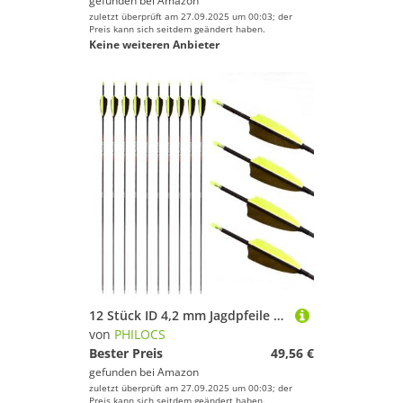
gefunden bei
Amazon
zuletzt überprüft am 27.09.2025 um 00:03; der
Preis kann sich seitdem geändert haben.
Keine weiteren Anbieter
12 Stück ID 4,2 mm Jagdpfeile mit Gelb Armeegrün Truthahn-Feder Spine 300 350 400 500 600 700 800 900 1000 1100 1300 1500 1800, für Jugend Erwachsene Bogenschießen Praxis & Jagd (28inch,Spine 1100)
von
PHILOCS
Bester Preis
49,56 €
gefunden bei
Amazon
zuletzt überprüft am 27.09.2025 um 00:03; der
Preis kann sich seitdem geändert haben.