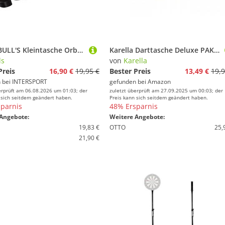
BULLS BULL'S Kleintasche Orbis HS S Dartcase carbongrey
Karella Darttasche Deluxe PAK in schwarz, aureichend Platz für insgesamt 3 Dartsets, sehr robust und langlebig
ls
von
Karella
Preis
16,90 €
19,95 €
Bester Preis
13,49 €
19,9
 bei
INTERSPORT
gefunden bei
Amazon
erprüft am 06.08.2026 um 01:03; der
zuletzt überprüft am 27.09.2025 um 00:03; der
 sich seitdem geändert haben.
Preis kann sich seitdem geändert haben.
parnis
48% Ersparnis
Angebote:
Weitere Angebote:
19,83 €
OTTO
25,
21,90 €