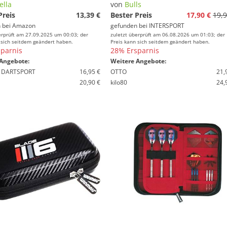
ella
von
Bulls
Preis
13,39 €
Bester Preis
17,90 €
19,9
 bei
Amazon
gefunden bei
INTERSPORT
erprüft am 27.09.2025 um 00:03; der
zuletzt überprüft am 06.08.2026 um 01:03; der
 sich seitdem geändert haben.
Preis kann sich seitdem geändert haben.
parnis
28% Ersparnis
Angebote:
Weitere Angebote:
 DARTSPORT
16,95 €
OTTO
21,
20,90 €
kilo80
24,