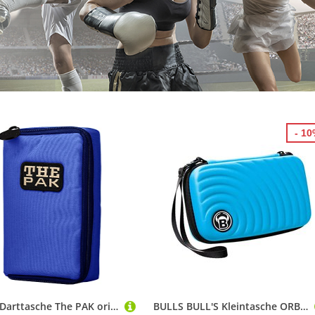
- 1
Karella Darttasche The PAK original, blau, Platz für 3 Dartsets, handlich und geräumig, Perfekter Schutz, Dartcase, Tasche für Darts
BULLS BULL'S Kleintasche ORBIS XL Dartcase blue