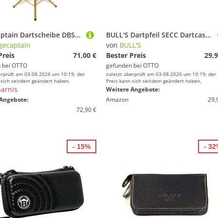
Stagecaptain Dartscheibe DBS-1715 BullsEye Pro, (Spar-Set, 20-tlg., inkl. Stativ, Tasche 6 Dartpfeilen und 12 Flights), Steeldartscheibe aus Sisal mit dünnen Drähten
BULL'S Dartpfeil SECC Dartcase green
gecaptain
von
BULL'S
Preis
71,00 €
Bester Preis
29,9
 bei
OTTO
gefunden bei
OTTO
erprüft am 03.08.2026 um 10:19; der
zuletzt überprüft am 03.08.2026 um 10:19; der
 sich seitdem geändert haben.
Preis kann sich seitdem geändert haben.
arnis
Weitere Angebote:
Angebote:
Amazon
29,
72,90 €
- 15%
- 3