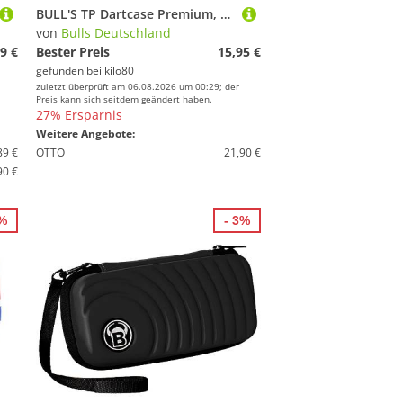
BULL'S TP Dartcase Premium, schwarz, grau
von
Bulls Deutschland
9 €
Bester Preis
15,95 €
gefunden bei
kilo80
zuletzt überprüft am 06.08.2026 um 00:29; der
Preis kann sich seitdem geändert haben.
27% Ersparnis
Weitere Angebote:
89 €
OTTO
21,90 €
90 €
5%
- 3%