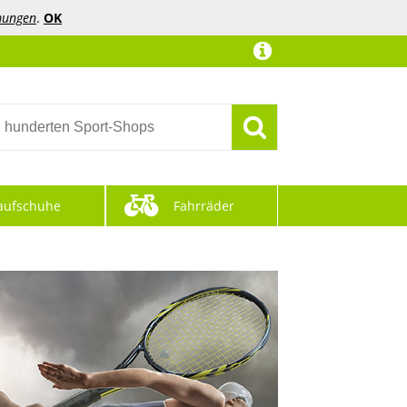
mungen
.
OK
aufschuhe
Fahrräder