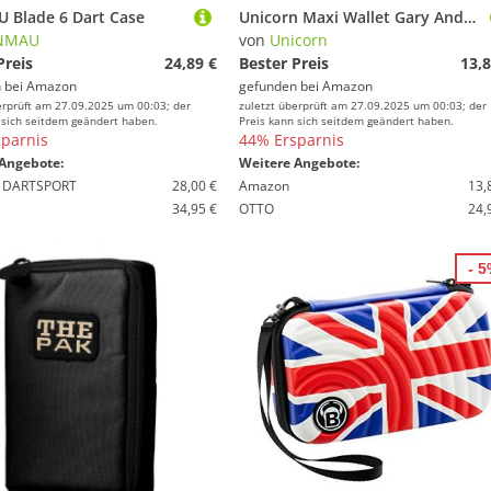
 Blade 6 Dart Case
Unicorn Maxi Wallet Gary Anderson, Darttasche
NMAU
von
Unicorn
Preis
24,89 €
Bester Preis
13,8
 bei
Amazon
gefunden bei
Amazon
erprüft am 27.09.2025 um 00:03; der
zuletzt überprüft am 27.09.2025 um 00:03; der
 sich seitdem geändert haben.
Preis kann sich seitdem geändert haben.
parnis
44% Ersparnis
Angebote:
Weitere Angebote:
 DARTSPORT
28,00 €
Amazon
13,
34,95 €
OTTO
24,
- 