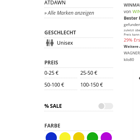
ATDAWN
WINMAU
von
WI
» Alle Marken anzeigen
Bester 
gefunden
zuletzt üb
GESCHLECHT
Preis kann
29% Ers
Unisex
Weitere 
WAGNER
kilo80
PREIS
0-25 €
25-50 €
50-100 €
100-150 €
% SALE
FARBE