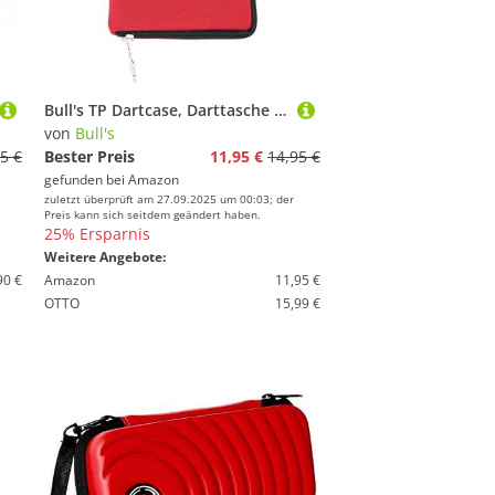
Bull's TP Dartcase, Darttasche mit Gürtelbefestigung, Spitzenröhrchen, rot
von
Bull's
5 €
Bester Preis
11,95 €
14,95 €
gefunden bei
Amazon
zuletzt überprüft am 27.09.2025 um 00:03; der
Preis kann sich seitdem geändert haben.
25% Ersparnis
Weitere Angebote:
90 €
Amazon
11,95 €
OTTO
15,99 €