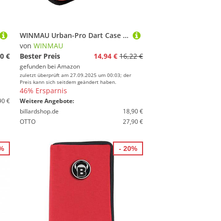
WINMAU Urban-Pro Dart Case - Rot
von
WINMAU
0 €
Bester Preis
14,94 €
16,22 €
gefunden bei
Amazon
zuletzt überprüft am 27.09.2025 um 00:03; der
Preis kann sich seitdem geändert haben.
46% Ersparnis
90 €
Weitere Angebote:
billardshop.de
18,90 €
OTTO
27,90 €
2%
- 20%