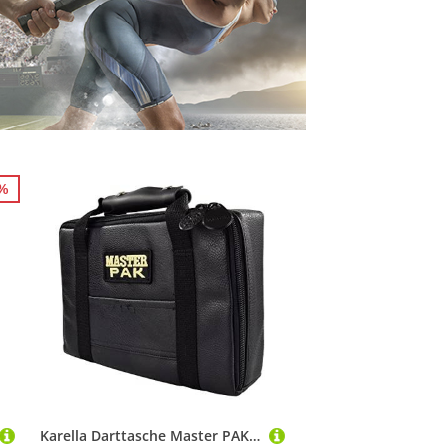
0%
Karella Darttasche Master PAK,Lederoptik, schwarz, perfekte Aufbewahrung für bis 3 Set Darts und viel Zubehör, Dartcase, Tasche für Darts