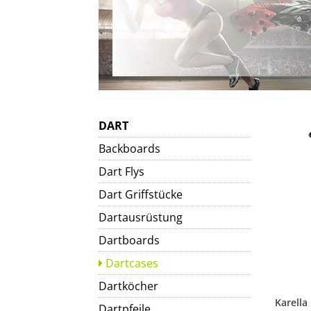
DART
Backboards
Dart Flys
Dart Griffstücke
Dartausrüstung
Dartboards
Dartcases
Dartköcher
Dartpfeile