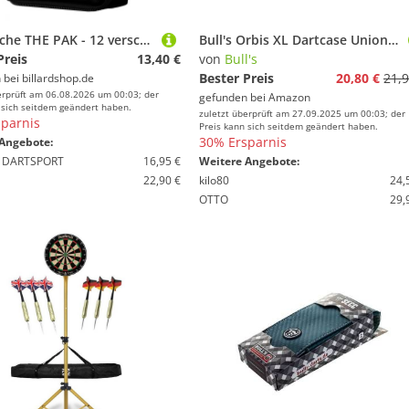
Darttasche THE PAK - 12 verschiedene Ausführungen
Bull's Orbis XL Dartcase Union Jack
Preis
13,40 €
von
Bull's
Bester Preis
20,80 €
21,9
 bei
billardshop.de
erprüft am 06.08.2026 um 00:03; der
gefunden bei
Amazon
 sich seitdem geändert haben.
zuletzt überprüft am 27.09.2025 um 00:03; der
parnis
Preis kann sich seitdem geändert haben.
30% Ersparnis
Angebote:
 DARTSPORT
16,95 €
Weitere Angebote:
22,90 €
kilo80
24,
OTTO
29,