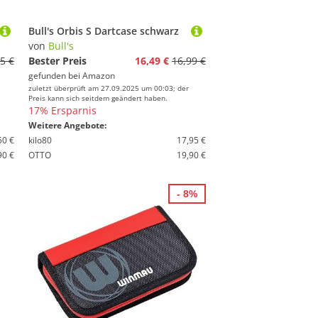
Bull's Orbis S Dartcase schwarz
von
Bull's
5 €
Bester Preis
16,49 €
16,99 €
gefunden bei
Amazon
zuletzt überprüft am 27.09.2025 um 00:03; der
Preis kann sich seitdem geändert haben.
17% Ersparnis
Weitere Angebote:
50 €
kilo80
17,95 €
90 €
OTTO
19,90 €
- 8%