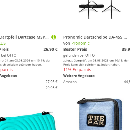
BULL'S Dartpfeil Dartcase MSP schwarz
Pronomic Dartscheibe DA-45S Ständer für Dartscheibe - Dartboard Halterung - Dartständer, (Spar-Set, 3-tlg., inkl. Transporttasche), aus pulverbeschichtetem Stahl, höhenverstellbar
L'S
von
Pronomic
Preis
26,90 €
Bester Preis
39,9
 bei
OTTO
gefunden bei
OTTO
erprüft am 03.08.2026 um 10:19; der
zuletzt überprüft am 03.08.2026 um 10:19; der
 sich seitdem geändert haben.
Preis kann sich seitdem geändert haben.
parnis
11% Ersparnis
Angebote:
Weitere Angebote:
27,95 €
Amazon
44,
29,95 €