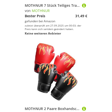
Volleyball
MOTHNUR 7 Stück Teiliges Trampolin-beinpolster rutschfeste Abdeckungen aus Edelstahl für Trampolinbeine Ersatzpads für Indoor und Outdoor Verbesserte Stabilität und
von
MOTHNUR
Wakeboarding
Bester Preis
31,49 €
Wakeskating
gefunden bei
Amazon
Wandern
zuletzt überprüft am 27.09.2025 um 00:03; der
Preis kann sich seitdem geändert haben.
Windsurfing
Keine weiteren Anbieter
Yoga
MOTHNUR
Geschlecht
Preis
% Sale
Farbe
MOTHNUR 2 Paare Boxhandschuhe PU Synthetik Sparring Kickboxen Thaiboxen Trainingshandschuhe für Jungen Mädchen rutschfest Langlebig für Fitness und Kampfsport