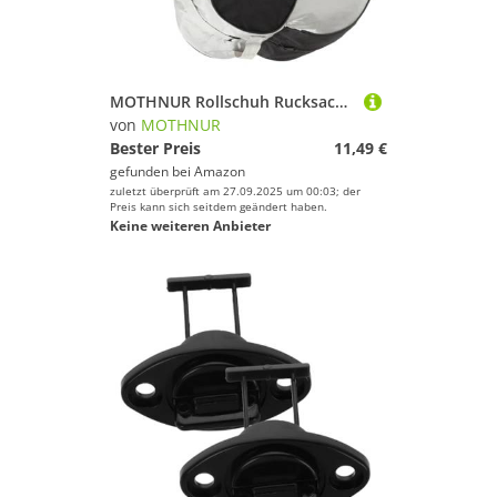
Deinem Sport.
Fitness & Training
Fußball
Golf
MOTHNUR Rollschuh Rucksack Dreieckstasche aus Langlebigem Material mit Verstellbarem Gepolstertem Schultergurt Multifunktional als Handtasche Nutzbar für Rollschuhe und Eislaufschuhe
Inline-Skates & Rollschuhe
von
MOTHNUR
Jagd-Sport
Bester Preis
11,49 €
gefunden bei
Amazon
Kampfsport
zuletzt überprüft am 27.09.2025 um 00:03; der
Kanu-Sport
Preis kann sich seitdem geändert haben.
Keine weiteren Anbieter
Klettern & Bouldern
Laufen
Leichtathletik
Paintball
Radsport
Reitsport
Rollhockey
Rudern
Schwimmen