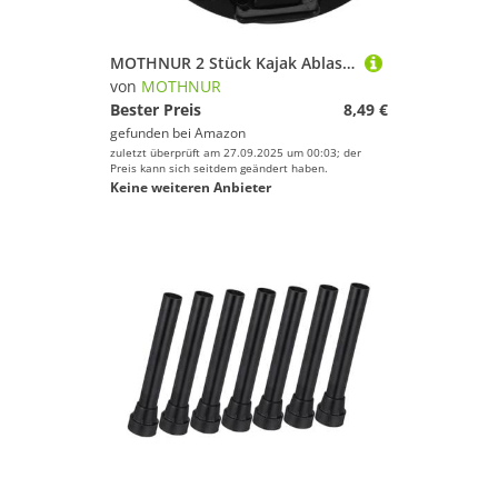
Segeln
Skateboarding
MOTHNUR 2 Stück Kajak Ablassstopfen Nylon Scupper Plugs Wasserdichtes Ventil Passend für Kajak Kanu Boot Abflussloch Verschluss Ersatz Zubehör
Ski
von
MOTHNUR
Bester Preis
8,49 €
Snooker
gefunden bei
Amazon
Snowboard
zuletzt überprüft am 27.09.2025 um 00:03; der
Preis kann sich seitdem geändert haben.
Sportausrüstung
Keine weiteren Anbieter
Sportausstattung
Sportbekleidung
Sportschuhe
Squash
Stand-Up Paddling
Surfen
Tauchen & Schnorcheln
Tennis
Tischtennis
Turnen & Gymnastik