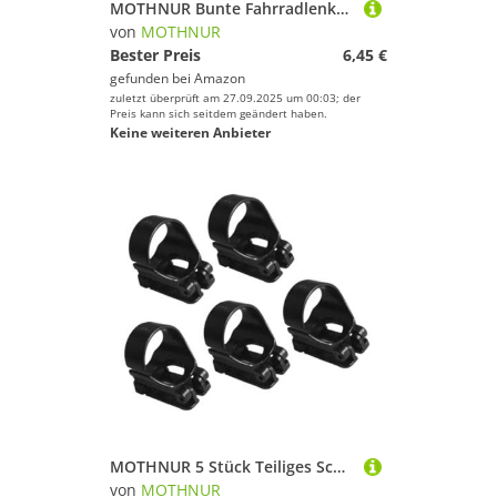
MOTHNUR Bunte Fahrradlenker Streamers für Langlebige Tassel Dekoration Einfache Montage Geeignet für Roller und Fahrradzubehör Farbenfrohe Fransen für Mädchen und Jungen
von
MOTHNUR
Bester Preis
6,45 €
gefunden bei
Amazon
zuletzt überprüft am 27.09.2025 um 00:03; der
Preis kann sich seitdem geändert haben.
Keine weiteren Anbieter
MOTHNUR 5 Stück Teiliges Schnorchelhalter aus Flexiblem Silikon Universeller Schnorchel und Maskenbandhalter Langlebiger Taucherschnorchel Klammer für Problemloses Befestigen Schnelle
von
MOTHNUR