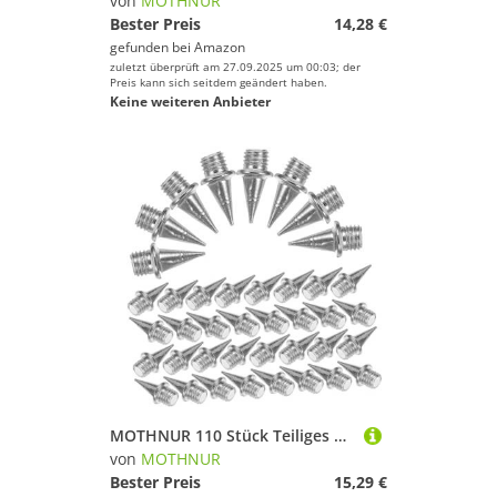
von
MOTHNUR
Bester Preis
14,28 €
gefunden bei
Amazon
zuletzt überprüft am 27.09.2025 um 00:03; der
Preis kann sich seitdem geändert haben.
Keine weiteren Anbieter
MOTHNUR 110 Stück Teiliges Metall Spikes Silber Langlebige Laufschuh Spikes für Track und Field rutschfeste Ersatzspikes mit Starkem Grip für Leichtathletik und Outdoor Sportarten
von
MOTHNUR
Bester Preis
15,29 €