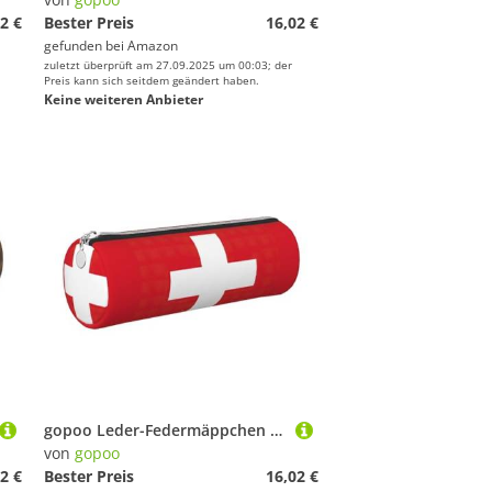
2 €
Bester Preis
16,02 €
gefunden bei
Amazon
zuletzt überprüft am 27.09.2025 um 00:03; der
Preis kann sich seitdem geändert haben.
Keine weiteren Anbieter
gopoo Leder-Federmäppchen mit Schweizer Flagge, schlanke ästhetische Ledertasche, Schreibwaren-Organizer-Tasche mit tragbarem Metallring, silber, Einheitsgröße, Kartenhalter
von
gopoo
2 €
Bester Preis
16,02 €