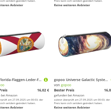
 sich seitdem geändert haben.
Preis kann sich seitdem geändert haben.
iteren Anbieter
Keine weiteren Anbieter
gopoo Florida-Flaggen-Leder-Federmäppchen, schlanke ästhetische Ledertasche, Schreibwaren-Organizer-Tasche mit tragbarem Metallring, silber, Einheitsgröße, Kartenhalter
gopoo Universe Galactic System Leder-Federmäppchen, schlanke ästhetische Ledertasche, Schreibwaren-Organizer-Tasche mit tragbarem Metallring, silber, Einheitsgröße, Kartenhalter
poo
von
gopoo
Preis
16,02 €
Bester Preis
16,0
 bei
Amazon
gefunden bei
Amazon
erprüft am 27.09.2025 um 00:03; der
zuletzt überprüft am 27.09.2025 um 00:03; der
 sich seitdem geändert haben.
Preis kann sich seitdem geändert haben.
iteren Anbieter
Keine weiteren Anbieter