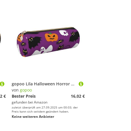
gopoo Lila Halloween Horror Leder-Federmäppchen, schlanke ästhetische Ledertasche, Schreibwaren-Organizer-Tasche mit tragbarem Metallring, gold, Einheitsgröße, Kartenhalter
von
gopoo
2 €
Bester Preis
16,02 €
gefunden bei
Amazon
zuletzt überprüft am 27.09.2025 um 00:03; der
Preis kann sich seitdem geändert haben.
Keine weiteren Anbieter