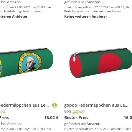
 bei
Amazon
gefunden bei
Amazon
erprüft am 27.09.2025 um 00:03; der
zuletzt überprüft am 27.09.2025 um 00:03; der
 sich seitdem geändert haben.
Preis kann sich seitdem geändert haben.
iteren Anbieter
Keine weiteren Anbieter
gopoo Federmäppchen aus Leder mit Washington-Flagge, schlanke ästhetische Ledertasche, Schreibwaren-Organizer-Tasche mit tragbarem Metallring, silber, Einheitsgröße, Kartenhalter
gopoo Federmäppchen aus Leder, Motiv: Flagge von Bangladesch, schlanke ästhetische Ledertasche, Schreibwaren-Organizer-Tasche mit tragbarem Metallring, silber, Einheitsgröße, Kartenhalter
poo
von
gopoo
Preis
16,02 €
Bester Preis
16,0
 bei
Amazon
gefunden bei
Amazon
erprüft am 27.09.2025 um 00:03; der
zuletzt überprüft am 27.09.2025 um 00:03; der