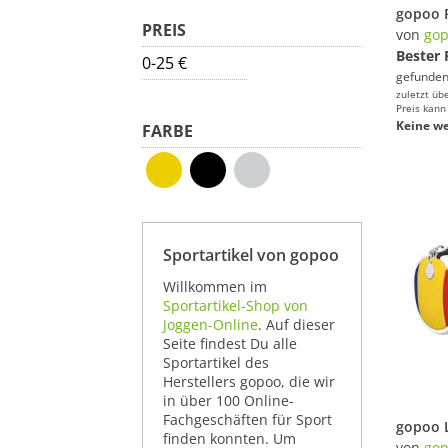
PREIS
von
go
Bester 
0-25 €
gefunden
zuletzt üb
Preis kann
Keine we
FARBE
Sportartikel von gopoo
Willkommen im
Sportartikel-Shop von
Joggen-Online
. Auf dieser
Seite findest Du alle
Sportartikel des
Herstellers gopoo, die wir
in über 100 Online-
Fachgeschäften für Sport
finden konnten. Um
von
go