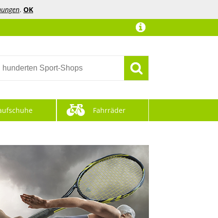
mungen
.
OK
aufschuhe
Fahrräder