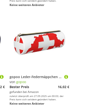
Preis kann sich seitdem geändert haben.
Keine weiteren Anbieter
gopoo Leder-Federmäppchen mit Schweizer Flagge, schlanke ästhetische Ledertasche, Schreibwaren-Organizer-Tasche mit tragbarem Metallring, gold, Einheitsgröße, Kartenhalter
von
gopoo
2 €
Bester Preis
16,02 €
gefunden bei
Amazon
zuletzt überprüft am 27.09.2025 um 00:03; der
Preis kann sich seitdem geändert haben.
Keine weiteren Anbieter