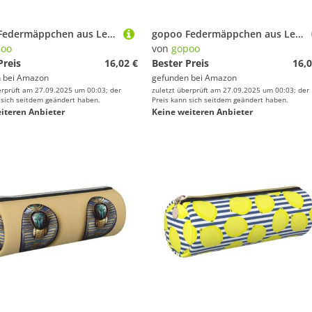
gopoo Federmäppchen aus Leder für Game-Controller, schlanke ästhetische Ledertasche, Schreibwaren-Organizer-Tasche mit tragbarem Metallring, silber, Einheitsgröße, Kartenhalter
gopoo Federmäppchen aus Leder mit Ananas-Muster, schlanke ästhetische Ledertasche, Schreibwaren-Organizer-Tasche mit tragbarem Metallring, silber, Einheitsgröße, Kartenhalter
poo
von
gopoo
Preis
16,02 €
Bester Preis
16,0
 bei
Amazon
gefunden bei
Amazon
erprüft am 27.09.2025 um 00:03; der
zuletzt überprüft am 27.09.2025 um 00:03; der
 sich seitdem geändert haben.
Preis kann sich seitdem geändert haben.
iteren Anbieter
Keine weiteren Anbieter