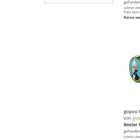
gefunden
zuletzt üb
Preis kann
Keine we
von
go
Bester 
gefunden
zuletzt üb