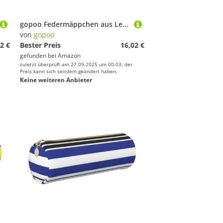
gopoo Federmäppchen aus Leder, Motiv: Flagge von New Jersey, schlanke ästhetische Ledertasche, Schreibwaren-Organizer-Tasche mit tragbarem Metallring, silber, Einheitsgröße, Kartenhalter
von
gopoo
2 €
Bester Preis
16,02 €
gefunden bei
Amazon
zuletzt überprüft am 27.09.2025 um 00:03; der
Preis kann sich seitdem geändert haben.
Keine weiteren Anbieter