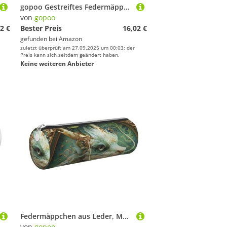
gopoo Gestreiftes Federmäppchen aus Leder, schlanke ästhetische Ledertasche, Schreibwaren-Organizer-Tasche mit tragbarem Metallring, gold, Einheitsgröße, Kartenhalter
von
gopoo
2 €
Bester Preis
16,02 €
gefunden bei
Amazon
zuletzt überprüft am 27.09.2025 um 00:03; der
Preis kann sich seitdem geändert haben.
Keine weiteren Anbieter
Federmäppchen aus Leder, Motiv: grüner Drachen, schmal, ästhetisch, mit tragbarem Metallring, silber, Einheitsgröße, Kartenhalter
von
gopoo