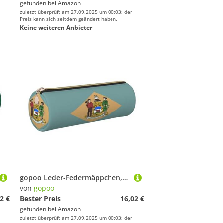
gefunden bei
Amazon
zuletzt überprüft am 27.09.2025 um 00:03; der
Preis kann sich seitdem geändert haben.
Keine weiteren Anbieter
gopoo Leder-Federmäppchen, Motiv: Flagge von Delaware, schlanke ästhetische Ledertasche, Schreibwaren-Organizer-Tasche mit tragbarem Metallring, gold, Einheitsgröße, Kartenhalter
von
gopoo
2 €
Bester Preis
16,02 €
gefunden bei
Amazon
zuletzt überprüft am 27.09.2025 um 00:03; der