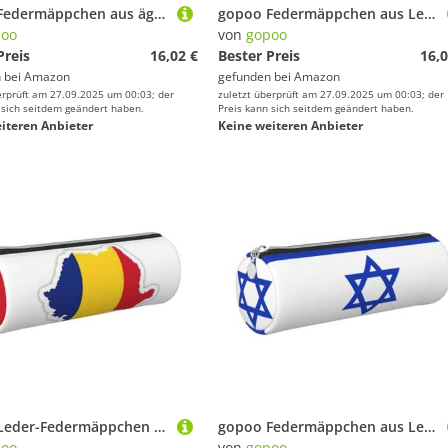
gopoo Federmäppchen aus ägyptischem Skarabäusenleder, schlanke ästhetische Ledertasche, Schreibwaren-Organizer-Tasche mit tragbarem Metallring, silber, Einheitsgröße, Kartenhalter
gopoo Federmäppchen aus Leder, schmal, ästhetisch, mit tragbarem Metallring, Zitronengelb, gold, Einheitsgröße, Kartenhalter
poo
von
gopoo
Preis
16,02 €
Bester Preis
16,0
 bei
Amazon
gefunden bei
Amazon
erprüft am 27.09.2025 um 00:03; der
zuletzt überprüft am 27.09.2025 um 00:03; der
 sich seitdem geändert haben.
Preis kann sich seitdem geändert haben.
iteren Anbieter
Keine weiteren Anbieter
gopoo Leder-Federmäppchen mit Rumänien-Flagge, schlanke ästhetische Ledertasche, Schreibwaren-Organizer-Tasche mit tragbarem Metallring, silber, Einheitsgröße, Kartenhalter
gopoo Federmäppchen aus Leder mit israelischer Flagge, schlanke ästhetische Ledertasche, Schreibwaren-Organizer-Tasche mit tragbarem Metallring, silber, Einheitsgröße, Kartenhalter
poo
von
gopoo