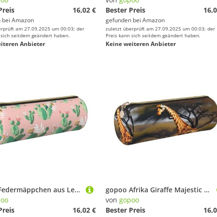
Preis
16,02 €
Bester Preis
16,0
 bei
Amazon
gefunden bei
Amazon
erprüft am 27.09.2025 um 00:03; der
zuletzt überprüft am 27.09.2025 um 00:03; der
 sich seitdem geändert haben.
Preis kann sich seitdem geändert haben.
iteren Anbieter
Keine weiteren Anbieter
gopoo Federmäppchen aus Leder, Motiv: tropischer Kaktus, schlanke ästhetische Ledertasche, Schreibwaren-Organizer-Tasche mit tragbarem Metallring, gold, Einheitsgröße, Kartenhalter
gopoo Afrika Giraffe Majestic Tree Leder-Federmäppchen, schlanke ästhetische Ledertasche, Schreibwaren-Organizer-Tasche mit tragbarem Metallring, gold, Einheitsgröße, Kartenhalter
poo
von
gopoo
Preis
16,02 €
Bester Preis
16,0