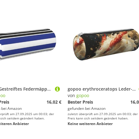
gopoo Gestreiftes Federmäppchen aus Leder, schlanke ästhetische Ledertasche, Schreibwaren-Organizer-Tasche mit tragbarem Metallring, silber, Einheitsgröße, Kartenhalter
gopoo erythroceratops Leder-Federmäppchen, schlanke ästhetische Ledertasche, Schreibwaren-Organizer-Tasche mit tragbarem Metallring, silber, Einheitsgröße, Kartenhalter
poo
von
gopoo
Preis
16,02 €
Bester Preis
16,0
 bei
Amazon
gefunden bei
Amazon
erprüft am 27.09.2025 um 00:03; der
zuletzt überprüft am 27.09.2025 um 00:03; der
 sich seitdem geändert haben.
Preis kann sich seitdem geändert haben.
iteren Anbieter
Keine weiteren Anbieter