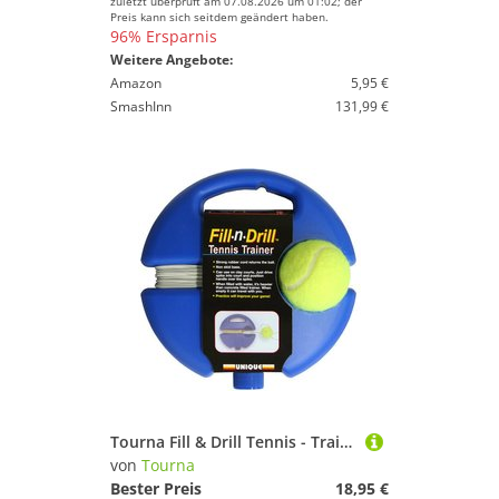
zuletzt überprüft am 07.08.2026 um 01:02; der
Preis kann sich seitdem geändert haben.
96% Ersparnis
Weitere Angebote:
Amazon
5,95 €
SmashInn
131,99 €
Tourna Fill & Drill Tennis - Trainingsgerät Blau, Gelb
von
Tourna
Bester Preis
18,95 €