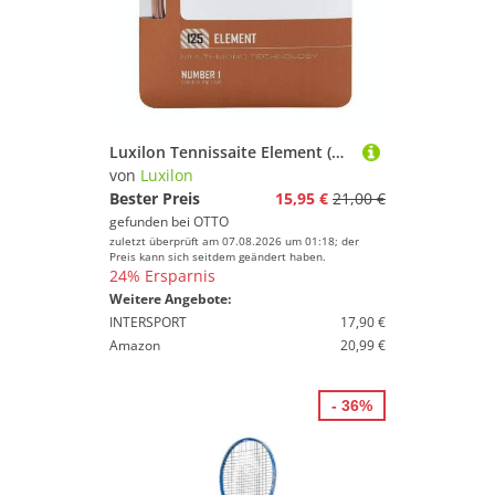
Luxilon Tennissaite Element (Haltbarkeit+Touch) bronzebraun 12m Set, Saitendicke: 1.30
von
Luxilon
Bester Preis
15,95 €
21,00 €
gefunden bei
OTTO
zuletzt überprüft am 07.08.2026 um 01:18; der
Preis kann sich seitdem geändert haben.
24% Ersparnis
Weitere Angebote:
INTERSPORT
17,90 €
Amazon
20,99 €
- 36%