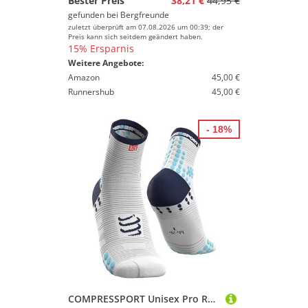
Bester Preis
38,21 €
44,95 €
gefunden bei
Bergfreunde
zuletzt überprüft am 07.08.2026 um 00:39; der
Preis kann sich seitdem geändert haben.
15% Ersparnis
Weitere Angebote:
Amazon
45,00 €
Runnershub
45,00 €
- 18%
COMPRESSPORT Unisex Pro Racing V3.0 Run High Laufsocken, Weiß Blau, 39-41 EU