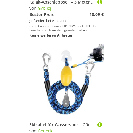
Kajak-Abschleppseil – 3 Meter elastische Wasserseile | Bootfahren Polyester Metall Ausrüstung für Angeln, Yacht, Camping, Klettern, kommerzielle, Wassersport, Portabilität vom Feinsten, 8 mm
von
Gvblkq
Bester Preis
10,09 €
gefunden bei
Amazon
zuletzt überprüft am 27.09.2025 um 00:03; der
Preis kann sich seitdem geändert haben.
Keine weiteren Anbieter
Skikabel für Wassersport, Gürtel mit Schnellverbinder für Abschleppseil, Boote, robuster Anschluss für Wassersport mit Anschluss für ziehbare Schläuche, geeignet für Fans und Prinpian
von
Generic