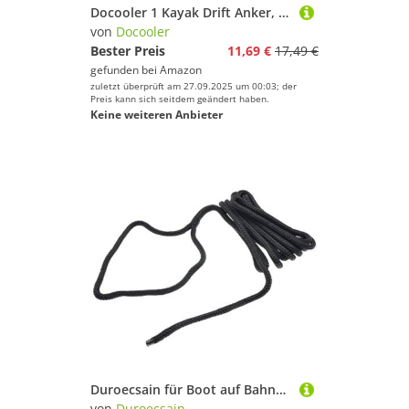
Docooler 1 Kayak Drift Anker, Abschleppseil, abschleppen, 9.1 m lang, Nylon Seil, Edelstahl Clips, Kajak Zubehör
von
Docooler
Bester Preis
11,69 €
17,49 €
gefunden bei
Amazon
zuletzt überprüft am 27.09.2025 um 00:03; der
Preis kann sich seitdem geändert haben.
Keine weiteren Anbieter
Duroecsain für Boot auf Bahnsteig | Abschleppseil für Boot mit integrierter Öse, sichere Befestigung für Kanu, Wasserski, Rafting, Segeln, Ponton und Wassersport
von
Duroecsain