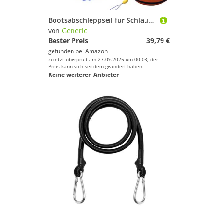
Bootsabschleppseil für Schläuche – 4,8 m Marine-Abschleppseil – robuster Kajakgurt mit Schwimmerball und Haken zum Ziehen von Rettung, Festmacher, Anhänger, Segeln, Angeln, Wassersport, Surfen
von
Generic
Bester Preis
39,79 €
gefunden bei
Amazon
zuletzt überprüft am 27.09.2025 um 00:03; der
Preis kann sich seitdem geändert haben.
Keine weiteren Anbieter