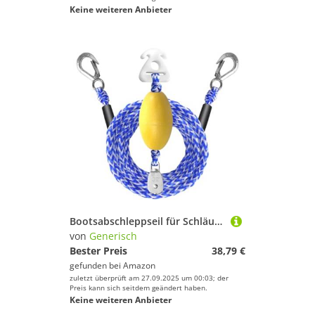
Keine weiteren Anbieter
Bootsabschleppseil für Schläuche | 4,8 m Abschleppseil für Boot – robuster Kajakgurt mit Schwimmerball und Haken zum Ziehen von Rettung, Festmacher, Anhänger, Segeln, Angeln, Wassersport, Surfen
von
Generisch
Bester Preis
38,79 €
gefunden bei
Amazon
zuletzt überprüft am 27.09.2025 um 00:03; der
Preis kann sich seitdem geändert haben.
Keine weiteren Anbieter