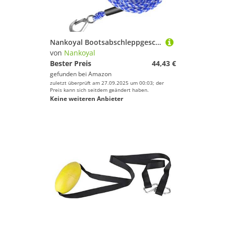
Nankoyal Bootsabschleppgeschirr | 4,8 m schwimmendes Abschleppseil | robuster Gurt mit Schwimmerball und Haken für Segeln, Angeln, Ziehen, Training, Surfen, Rettung, See, Anhänger, Fluss
von
Nankoyal
Bester Preis
44,43 €
gefunden bei
Amazon
zuletzt überprüft am 27.09.2025 um 00:03; der
Preis kann sich seitdem geändert haben.
Keine weiteren Anbieter