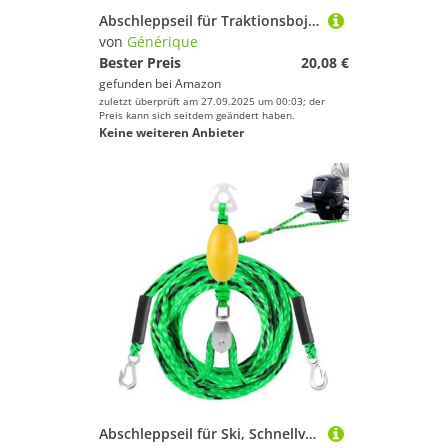
Abschleppleinen
Abschleppseil für Traktionsboje | Robustes schwimmendes Bojen-Abschleppseil | Outdoor-Sportbedarf für , Schwimmen, Schnee, Wakeboarden, Kajakfahren, Tauchen mit Rohr
EPIRBs
von
Générique
Erste-Hilfe-Sets
Bester Preis
20,08 €
gefunden bei
Amazon
Rettungsinseln
zuletzt überprüft am 27.09.2025 um 00:03; der
Rettungsringe
Preis kann sich seitdem geändert haben.
Keine weiteren Anbieter
Rettungswesten
Schiffsglocken
Sicherheitsgurte
Stroboskope & Sicherheitslichter
Signalhörner
Sitze für Boote
Steuerungsausrüstung
Wasserdichte Taschen
Marke
Abschleppseil für Ski, Schnellverbindung für Abschleppkabel von Booten – Traktionsrohr für Wassersport mit 4-Sitzer-Anschluss für leidenschaftliche Anfänger
Geschlecht