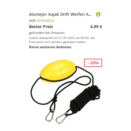
Alomejor Kajak Drift Werfen Anker Fischerboot Abschleppseil Drogue Anker Boje Seil Kit für Boot Kajak Kanu Angeln Segelboot(Gelb)
von
Alomejor
Bester Preis
6,89 €
gefunden bei
Amazon
zuletzt überprüft am 27.09.2025 um 00:03; der
Preis kann sich seitdem geändert haben.
Keine weiteren Anbieter
- 33%