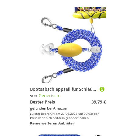
Bootsabschleppseil für Schläuche | 4,8 m Marine-Abschleppseil – mit Schwimmerkugel und Haken, robuster Kajakgurt für Sicherheit beim Ziehen von Marine, Fluss, Meer, Surfen, Docken, Festmacher
von
Generisch
Bester Preis
39,79 €
gefunden bei
Amazon
zuletzt überprüft am 27.09.2025 um 00:03; der
Preis kann sich seitdem geändert haben.
Keine weiteren Anbieter