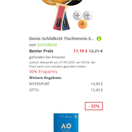
Donic-Schildkröt Tischtennis-Set Level 300 für 2 Spieler (2 Schläger 1,0 mm Schwamm, 3 Bälle, im Blister, gute Freizeitqualität), 788634, Schwarz
von
Schildkröt
Bester Preis
11,19 €
12,21 €
gefunden bei
Amazon
zuletzt überprüft am 27.09.2025 um 00:03; der
Preis kann sich seitdem geändert haben.
30% Ersparnis
Weitere Angebote:
INTERSPORT
14,90 €
OTTO
15,90 €
- 22%