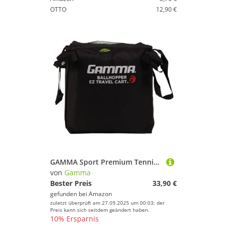
OTTO
12,90 €
GAMMA Sport Premium Tennis Lehre und Travel Körben – Einzigartige Sportausrüstung, EZ Tragetaschen, tragbare Designs, ideal Training Ball Zubehör, Bag for EZ Travel Cart - Holds 150
von
Gamma
Bester Preis
33,90 €
gefunden bei
Amazon
zuletzt überprüft am 27.09.2025 um 00:03; der
Preis kann sich seitdem geändert haben.
10% Ersparnis