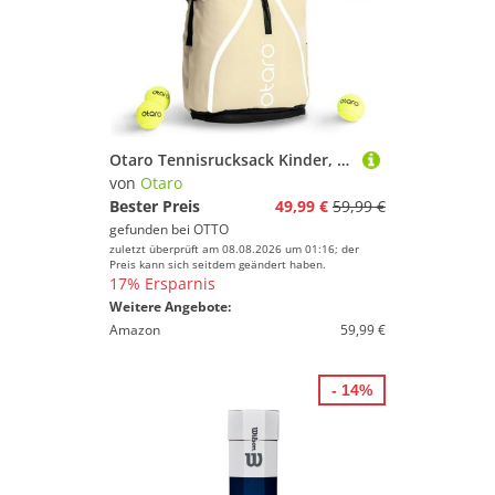
Otaro Tennisrucksack Kinder, 19L, Tennistasche Kinder für 5–11 Jahre (Leicht, kompakt und reflektierend, mit Schlägerfach, Schuhfach & Getränkehalter), wasserabweisender Rucksack für Mädchen & Jungen
von
Otaro
Bester Preis
49,99 €
59,99 €
gefunden bei
OTTO
zuletzt überprüft am 08.08.2026 um 01:16; der
Preis kann sich seitdem geändert haben.
17% Ersparnis
Weitere Angebote:
Amazon
59,99 €
- 14%