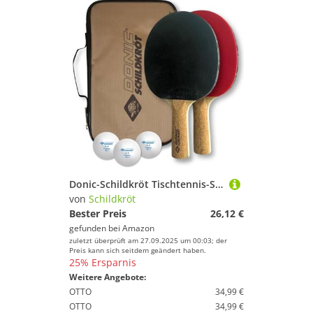
Donic-Schildkröt Tischtennis-Set Persson 500, 2 Schläger mit angenehmen Korkgriff, 3 Bälle in sehr guter 2* Qualität, wertige Tasche, komplette Ausstattung, 788490
von
Schildkröt
Bester Preis
26,12 €
gefunden bei
Amazon
zuletzt überprüft am 27.09.2025 um 00:03; der
Preis kann sich seitdem geändert haben.
25% Ersparnis
Weitere Angebote:
OTTO
34,99 €
OTTO
34,99 €