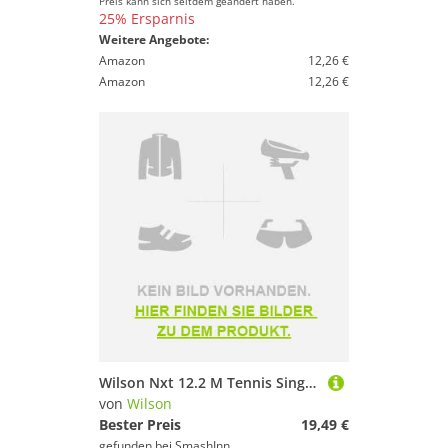
Preis kann sich seitdem geändert haben.
25% Ersparnis
Weitere Angebote:
Amazon
12,26 €
Amazon
12,26 €
Wilson Nxt 12.2 M Tennis Single String Beige 1.24 mm
von
Wilson
Bester Preis
19,49 €
gefunden bei
SmashInn