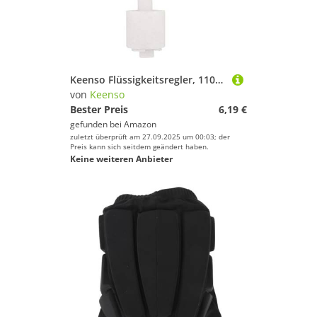
Keenso Flüssigkeitsregler, 110V Wasserstandssensor, Vertikaler Schwimmerschalter für Aquariumpumpensteuerung, Blau, Touch-Steuerung, Wandmontage, Kontaktsensor
von
Keenso
Bester Preis
6,19 €
gefunden bei
Amazon
zuletzt überprüft am 27.09.2025 um 00:03; der
Preis kann sich seitdem geändert haben.
Keine weiteren Anbieter