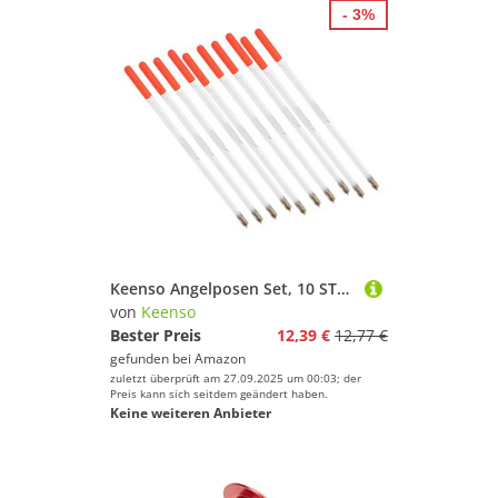
- 3%
Keenso Angelposen Set, 10 STK. Robuste Kunststoff Hohl Angelposen Angeln Bobber-Sortiment Angeln Schwimmer Fischfutter Köder Zubehör für Seefischen, Felsfischen, Eisfischen (3.0 transparent)
von
Keenso
Bester Preis
12,39 €
12,77 €
gefunden bei
Amazon
zuletzt überprüft am 27.09.2025 um 00:03; der
Preis kann sich seitdem geändert haben.
Keine weiteren Anbieter