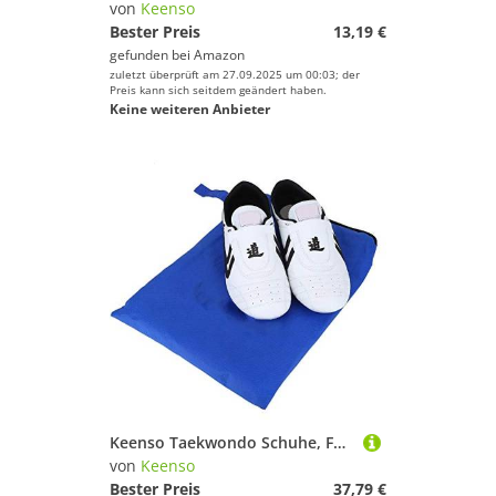
von
Keenso
Bester Preis
13,19 €
gefunden bei
Amazon
zuletzt überprüft am 27.09.2025 um 00:03; der
Preis kann sich seitdem geändert haben.
Keine weiteren Anbieter
Keenso Taekwondo Schuhe, Für Sportboxen Kung Fu Taichi, Kampfsport Sneaker, Leichte Schuhe für Männer und Frauen mit Blauer Aufbewahrungstasche(40)
von
Keenso
Bester Preis
37,79 €