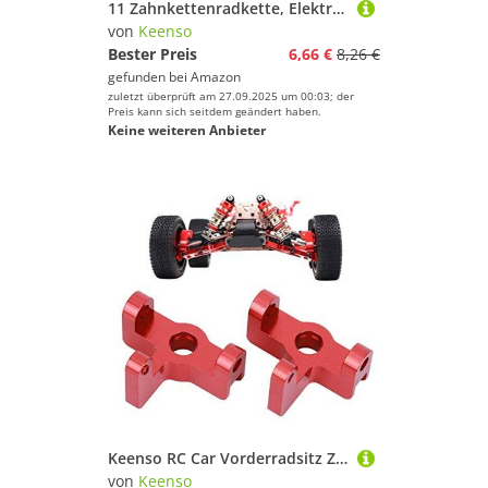
11 Zahnkettenradkette, Elektroroller Kettenrad 11 Zahn H Löcher Loch Kurbelgarnitur für T8F Kette
von
Keenso
Bester Preis
6,66 €
8,26 €
gefunden bei
Amazon
zuletzt überprüft am 27.09.2025 um 00:03; der
Preis kann sich seitdem geändert haben.
Keine weiteren Anbieter
Keenso RC Car Vorderradsitz Zubehör, Fernbedienung Fahrzeug Vorderradsitz Fit für 1/14 144001 RC Car
von
Keenso