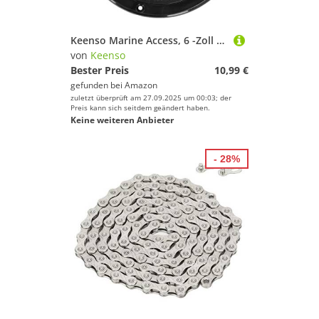
Sportausstattung
Sportbekleidung
Keenso Marine Access, 6 -Zoll -Runde Deckplatten -Inspektionshukeabdeckung für Meeresboot
Sportschuhe
von
Keenso
Bester Preis
10,99 €
Surfen
gefunden bei
Amazon
Tauchen & Schnorcheln
zuletzt überprüft am 27.09.2025 um 00:03; der
Preis kann sich seitdem geändert haben.
Tennis
Keine weiteren Anbieter
Tischtennis
Turnen & Gymnastik
- 28%
Volleyball
Wakeboarding
Wakeskating
Wandern
Windsurfing
Yoga
Keenso