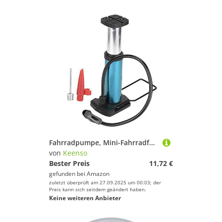
Fahrradpumpe, Mini-Fahrradfu?pumpe Tragbare Hochdruck-Bodenf¨¹llpumpe Reifenluftpumpe Tragbare Fahrradfu?pumpe(Blau) Werkzeuge für Fahrradreparaturen
von
Keenso
Bester Preis
11,72 €
gefunden bei
Amazon
zuletzt überprüft am 27.09.2025 um 00:03; der
Preis kann sich seitdem geändert haben.
Keine weiteren Anbieter