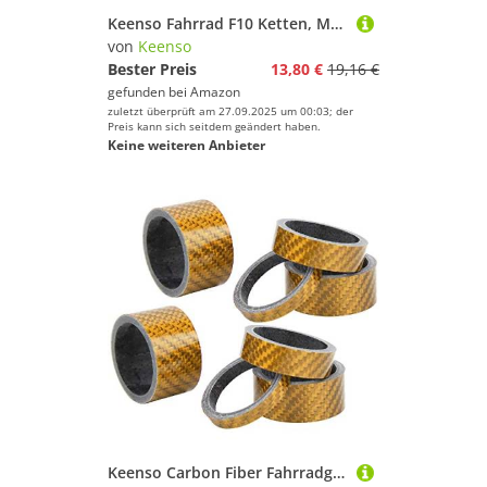
Keenso Fahrrad F10 Ketten, Mountainbike hochfester Stahl 10 Fach Fahrradkette für Mountainbike Rennrad Faltrad 30 Fach Positioniersystem (Silber)
Geschlecht
von
Keenso
Bester Preis
13,80 €
19,16 €
Preis
gefunden bei
Amazon
zuletzt überprüft am 27.09.2025 um 00:03; der
% Sale
Preis kann sich seitdem geändert haben.
Keine weiteren Anbieter
Farbe
Keenso Carbon Fiber Fahrradgabel Vorbau, 2 Satz 5/10/15/20mm Fahrrad Headset Vorderrad Gabel Spacer Vorbau Fahrradscheibe(Gold)