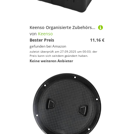
Deinem Sport.
Kampfsport
Kanu-Sport
Kiteboarden
Keenso Organisierte Zubehörspeicherung, Vielseitiger Gebrauch, Premium -Materialien, Fits Action -Kameras, Hard for Aktion 3 4 5 Pro, mit Tragbarem Tragen für Aktion 3 4 5 Pro
Klettern & Bouldern
von
Keenso
Laufen
Bester Preis
11,16 €
gefunden bei
Amazon
Leichtathletik
zuletzt überprüft am 27.09.2025 um 00:03; der
Radsport
Preis kann sich seitdem geändert haben.
Keine weiteren Anbieter
Reitsport
Rudern
Schwimmen
Segeln
Skateboarding
Ski
Snooker
Snowboard
Sportausrüstung