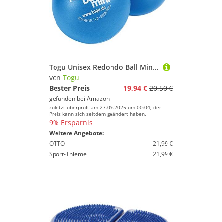
Togu Unisex Redondo Ball Mini 2er-set (das Original) Gymnastikball, Pilates Ball, Trainingsball, Übungsball, blau, 14
von
Togu
Bester Preis
19,94 €
20,50 €
gefunden bei
Amazon
zuletzt überprüft am 27.09.2025 um 00:04; der
Preis kann sich seitdem geändert haben.
9% Ersparnis
Weitere Angebote:
OTTO
21,99 €
Sport-Thieme
21,99 €