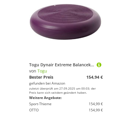
Togu Dynair Extreme Balancekissen, Flieder, 80 cm, Meditationskissen, Sitzkissen, Luftkissen, Balance-Kissen für Core, Kooprdination, Rücken-, Bauch-, und Fitnesstraining, Prävention
von
Togu
Bester Preis
154,94 €
gefunden bei
Amazon
zuletzt überprüft am 27.09.2025 um 00:03; der
Preis kann sich seitdem geändert haben.
Weitere Angebote:
Sport-Thieme
154,99 €
OTTO
154,99 €