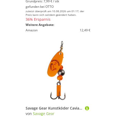
Grundpreis: 7,99 € / stk
gefunden bei
OTTO
zuletzt überprüft am 10.08.2026 um 01:17; der
Preis kann sich seitdem geändert haben.
36% Ersparnis
Weitere Angebote:
Amazon
12,49 €
Savage Gear Kunstköder Caviar Spinner Anti Drall Flou Gelb o. Orange Körper Weitwurfspinner, Kleine Schmuckstücke mit brutaler Wirkung
von
Savage Gear