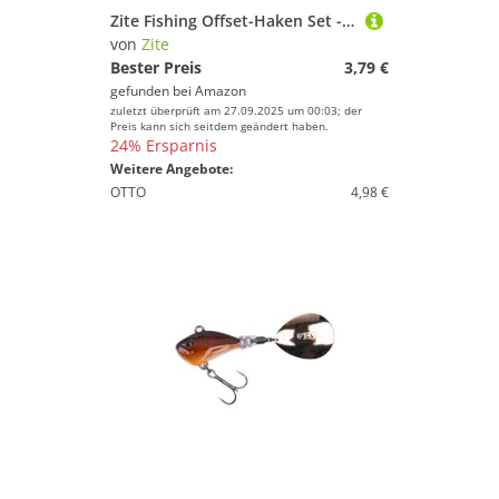
Zite Fishing Offset-Haken Set - 5 STK Scharfe Angelhaken Kunstköder-Angeln Barsch & Zander Größe 3/0 - Perfekt für Gummiköder, Jigs, Creature Baits
von
Zite
Bester Preis
3,79 €
gefunden bei
Amazon
zuletzt überprüft am 27.09.2025 um 00:03; der
Preis kann sich seitdem geändert haben.
24% Ersparnis
Weitere Angebote:
OTTO
4,98 €