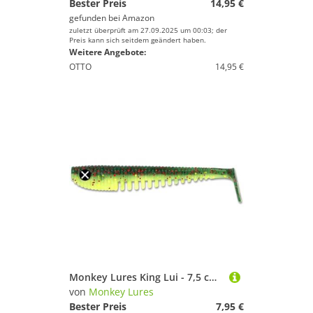
Bester Preis
14,95 €
gefunden bei
Amazon
zuletzt überprüft am 27.09.2025 um 00:03; der
Preis kann sich seitdem geändert haben.
Weitere Angebote:
OTTO
14,95 €
Monkey Lures King Lui - 7,5 cm, 10 cm, 12,5 cm, 14 cm - Big L Köder, Gummifisch, Angelköder, Softbait, Zanderköder, Kunstköder Angeln, Gummiköder (Chili Cheese - stark UV aktiv, 10 cm)
von
Monkey Lures
Bester Preis
7,95 €