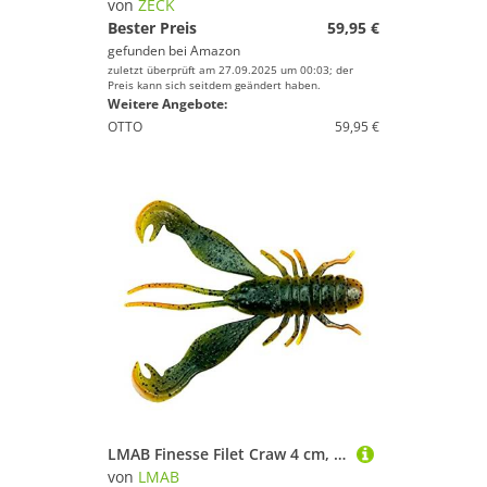
von
ZECK
Bester Preis
59,95 €
gefunden bei
Amazon
zuletzt überprüft am 27.09.2025 um 00:03; der
Preis kann sich seitdem geändert haben.
Weitere Angebote:
OTTO
59,95 €
LMAB Finesse Filet Craw 4 cm, 7 cm, 10 cm - Gummiköder Angelköder - Gummi-Krebs für: Zander, Barsch, Hecht & Forelle - Zanderköder Barschköder - Kunstköder Creature Bait
von
LMAB