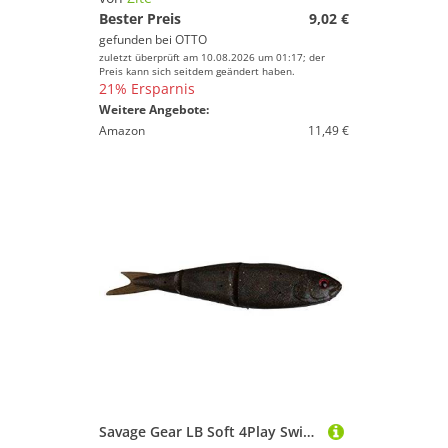
Bester Preis
9,02 €
gefunden bei
OTTO
zuletzt überprüft am 10.08.2026 um 01:17; der
Preis kann sich seitdem geändert haben.
21% Ersparnis
Weitere Angebote:
Amazon
11,49 €
Savage Gear LB Soft 4Play Swim&Jerk Gummifische (8cm, 9,5cm, 13cm o. 19cm) - Gummifisch, Forellenköder, Barschköder, Hechtköder, Zanderköder, Kunstköder, Angelköder, Farbe:Motor Oil, Länge / Gewicht / Packungsinhalt:9.5cm / 7.5g / 4 Stück