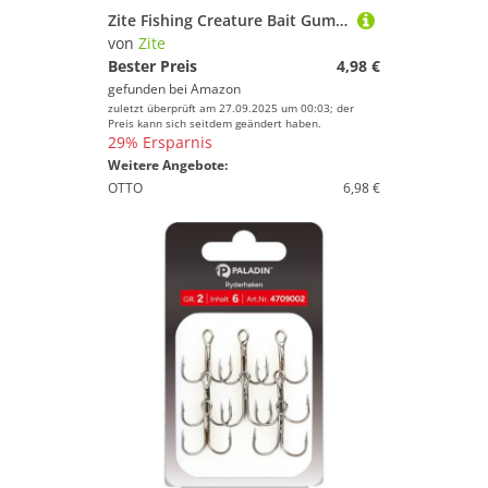
Zite Fishing Creature Bait Gummiköder Inzite Craw - 12 STK Drop Shot Finesse Angelköder Barsch & Zander Angeln - Auch UV-Aktive Kunstköder Farben (Purple Hectic)
von
Zite
Bester Preis
4,98 €
gefunden bei
Amazon
zuletzt überprüft am 27.09.2025 um 00:03; der
Preis kann sich seitdem geändert haben.
29% Ersparnis
Weitere Angebote:
OTTO
6,98 €