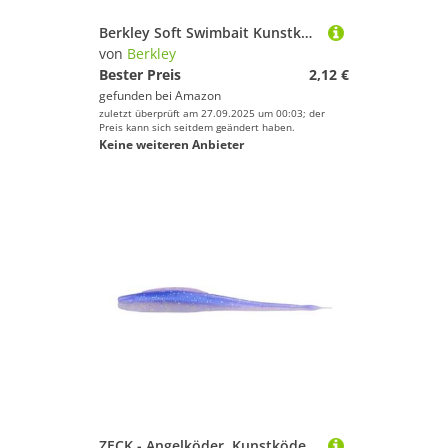
Berkley Soft Swimbait Kunstköder für Spinnageln und Baitcastenangeln Pulse Realistic Goby 7 cm
von
Berkley
Bester Preis
2,12 €
gefunden bei
Amazon
zuletzt überprüft am 27.09.2025 um 00:03; der
Preis kann sich seitdem geändert haben.
Keine weiteren Anbieter
ZECK - Angelköder, Kunstköder, Gummifisch - Shaky Stick | 10cm - Sexy Hering | 7 STK.