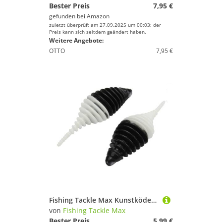
Bester Preis
7,95 €
gefunden bei
Amazon
zuletzt überprüft am 27.09.2025 um 00:03; der
Preis kann sich seitdem geändert haben.
Weitere Angebote:
OTTO
7,95 €
Fishing Tackle Max Kunstköder FTM Omura Baits Pongo 6,5cm 3,2g - 5 Gummiköder
von
Fishing Tackle Max
Bester Preis
5,99 €