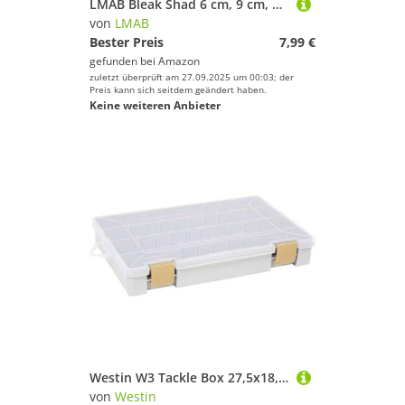
LMAB Bleak Shad 6 cm, 9 cm, 12 cm, 15 cm, 18 cm KÖFI - Gummifisch Angelköder - Gummiköder für: Zander, Barsch, Hecht & Forelle - Zanderköder Hechtköder - Kunstköder (15 cm, Holy Kings)
von
LMAB
Bester Preis
7,99 €
gefunden bei
Amazon
zuletzt überprüft am 27.09.2025 um 00:03; der
Preis kann sich seitdem geändert haben.
Keine weiteren Anbieter
Westin W3 Tackle Box 27,5x18,5x4,5cm - Angelbox für Kunstköder, Köderbox zum Spinnfischen, Tacklebox, Kunstköderbox
von
Westin