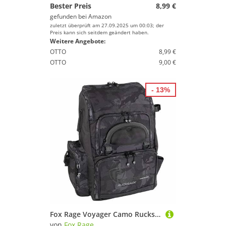
Bester Preis
8,99 €
gefunden bei
Amazon
zuletzt überprüft am 27.09.2025 um 00:03; der
Preis kann sich seitdem geändert haben.
Weitere Angebote:
OTTO
8,99 €
OTTO
9,00 €
- 13%
Fox Rage Voyager Camo Rucksack 50x39x26cm - Angelrucksack, Rucksack für Kunstköder und Zubehör, Angeltasche fürs Spinnfischen
von
Fox Rage