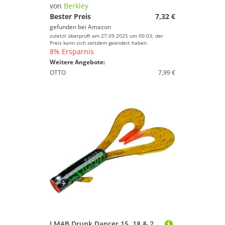
von
Berkley
Preis
Bester Preis
7,32 €
gefunden bei
Amazon
% Sale
zuletzt überprüft am 27.09.2025 um 00:03; der
Preis kann sich seitdem geändert haben.
8% Ersparnis
Farbe
Weitere Angebote:
OTTO
7,99 €
LMAB Drunk Dancer 15, 18 & 23 cm - Doppel-Twister Angelköder - Gummiköder für: Hecht & Zander - Hechtköder Zanderköder - Kunstköder Twinler Pike - Toxic Zebra, 23 cm