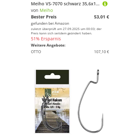
Meiho VS-7070 schwarz 35,6x18,6x21cm - Tacklebox für Kunstköder & Angelzubehör, Angelbox für Tackle, Köderbox, Angelkasten
von
Meiho
Bester Preis
53,01 €
gefunden bei
Amazon
zuletzt überprüft am 27.09.2025 um 00:03; der
Preis kann sich seitdem geändert haben.
51% Ersparnis
Weitere Angebote:
OTTO
107,10 €