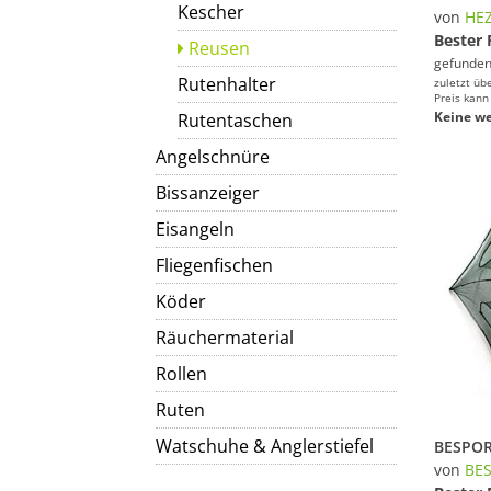
Kescher
von
HE
Bester 
Reusen
gefunden
Rutenhalter
zuletzt üb
Preis kann
Keine we
Rutentaschen
Angelschnüre
Bissanzeiger
Eisangeln
Fliegenfischen
Köder
Räuchermaterial
Rollen
Ruten
Watschuhe & Anglerstiefel
von
BE