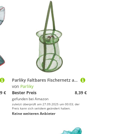
Parliky Faltbares Fischernetz aus Stahl Draht Kleines Grünes Mesh Reusen Zubehör für See Fluss und Teich Angeln Praktisches Klappbares Fischfangnetz für Einfache Lagerung Zufällige Farbe
von
Parliky
9 €
Bester Preis
8,39 €
gefunden bei
Amazon
zuletzt überprüft am 27.09.2025 um 00:03; der
Preis kann sich seitdem geändert haben.
Keine weiteren Anbieter