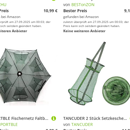
ZHU
von
BESTonZON
Preis
10,99 €
Bester Preis
9,1
 bei
Amazon
gefunden bei
Amazon
erprüft am 27.09.2025 um 00:03; der
zuletzt überprüft am 27.09.2025 um 00:03; der
 sich seitdem geändert haben.
Preis kann sich seitdem geändert haben.
iteren Anbieter
Keine weiteren Anbieter
BESPORTBLE Fischernetz Faltbare Krabbennetzfalle Cast Dip Cage Minnow Panzerkrebse Shrimp Umbrella Design (6 Löcher)
TANCUDER 2 Stück Setzkescher Fisch-Reuse Faltbare Köderfischreuse Gefaltet Fischernetz Fishing Köderfischreuse 55 * 33cm Reuse Fischernetz zum Fangen Aller Fischarten, Krebse, Flusskrebs (Grün)
SPORTBLE
von
TANCUDER