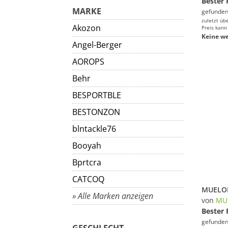
Bester 
MARKE
gefunden
zuletzt üb
Akozon
Preis kann
Keine we
Angel-Berger
AOROPS
Behr
BESPORTBLE
BESTONZON
blntackle76
Booyah
Bprtcra
CATCOQ
» Alle Marken anzeigen
von
MU
Bester 
gefunden