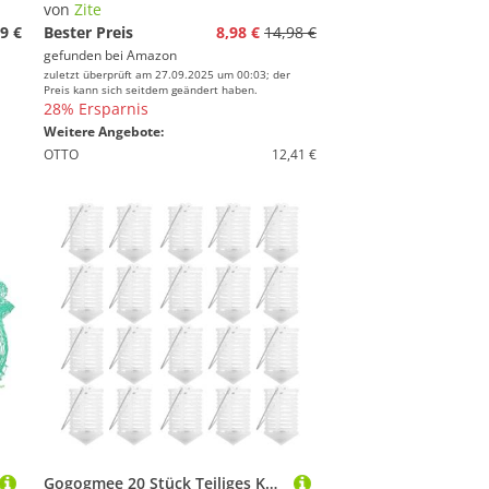
von
Zite
9 €
Bester Preis
8,98 €
14,98 €
gefunden bei
Amazon
zuletzt überprüft am 27.09.2025 um 00:03; der
Preis kann sich seitdem geändert haben.
28% Ersparnis
Weitere Angebote:
OTTO
12,41 €
Gogogmee 20 Stück Teiliges Köderkorb Robustem Kunststoff Langlebiger Karpfenköderhalter für Meeres Süßwasserangeln Einfach zu Bedienen Zuverlässiges Fischfang zubehör für Reusen und