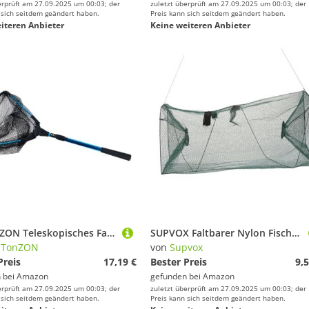
erprüft am 27.09.2025 um 00:03; der
zuletzt überprüft am 27.09.2025 um 00:03; der
 sich seitdem geändert haben.
Preis kann sich seitdem geändert haben.
iteren Anbieter
Keine weiteren Anbieter
BESTonZON Teleskopisches Faltbares Angelkescher Leichtes Robustes Aluminium Fischernetz für Fliegenfischen Outdoor Fische Reusen Geeignet zum Fangen Großer Karpfen und Forellen
SUPVOX Faltbarer Nylon Fischernetz käfig Leichtes Schnelltrocknendes Reusen fischnetz Tragbar für Fischfang und Garnelen Faltbare Fischreuse Langlebiges Angelzubehör
STonZON
von
Supvox
Preis
17,19 €
Bester Preis
9,5
 bei
Amazon
gefunden bei
Amazon
erprüft am 27.09.2025 um 00:03; der
zuletzt überprüft am 27.09.2025 um 00:03; der
 sich seitdem geändert haben.
Preis kann sich seitdem geändert haben.