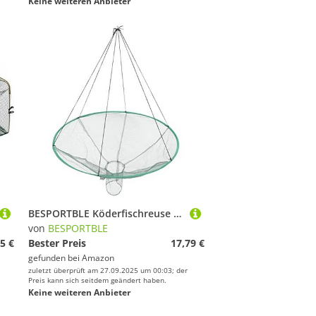
Keine weiteren Anbieter
BESPORTBLE Köderfischreuse Faltbar Tragbar Fisch Reuse Fischernetzfalle Regenschirm Fischernetz zum Fangen von Köderfischen Krebsen Garnelen
von
BESPORTBLE
5 €
Bester Preis
17,79 €
gefunden bei
Amazon
zuletzt überprüft am 27.09.2025 um 00:03; der
Preis kann sich seitdem geändert haben.
Keine weiteren Anbieter