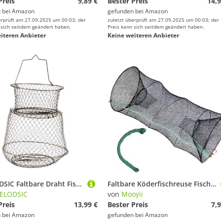
Preis
9,89 €
Bester Preis
14,9
 bei
Amazon
gefunden bei
Amazon
erprüft am 27.09.2025 um 00:03; der
zuletzt überprüft am 27.09.2025 um 00:03; der
 sich seitdem geändert haben.
Preis kann sich seitdem geändert haben.
iteren Anbieter
Keine weiteren Anbieter
MUELODSIC Faltbare Draht Fischreuse mit Netzfalle Tragbares Angelgerät Kompakt und Leicht Praktische Reuse zum von Garnelen Fischen und Krabben Robustes Material Einfach zu Bedienen und
Faltbare Köderfischreuse Fisch Reuse Fischernetz Aalreuse Krebsreuse Öffnungen, Fischreuse Fischernetz Eisendraht Reusen Fischkescher Krebsfalle Köderfischreuse Fischfangnetz Angel Netz Zubehör
ELODSIC
von
Mooyii
Preis
13,99 €
Bester Preis
7,9
 bei
Amazon
gefunden bei
Amazon