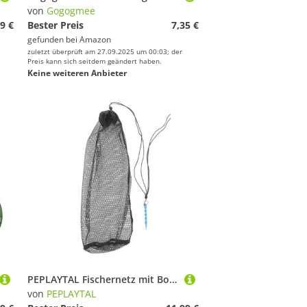
von
Gogogmee
9 €
Bester Preis
7,35 €
gefunden bei
Amazon
zuletzt überprüft am 27.09.2025 um 00:03; der
Preis kann sich seitdem geändert haben.
Keine weiteren Anbieter
PEPLAYTAL Fischernetz mit Bodennagel Robuste Reuse für Krabben und Garnelen Faltbares Tragbares für Süß und Salzwasserfischen Großes Fassungsvermögen Leichtes Outdoor Angelzubehör
von
PEPLAYTAL