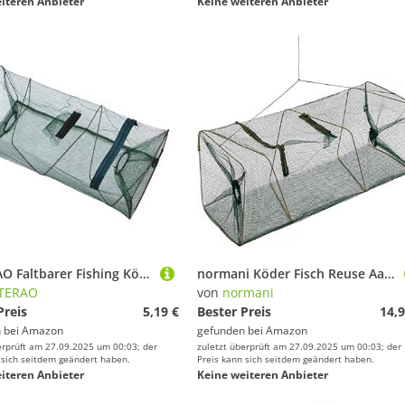
iteren Anbieter
Keine weiteren Anbieter
WSTERAO Faltbarer Fishing Köderfischreuse Fisch Reuse Krebsreuse Eingängen Köderfischreuse Falterbare Fischreuse Aalreuse für Fisch Garnelen Krabben Köder
normani Köder Fisch Reuse Aalreuse mit Futterbeutel 55 cm bis 120 cm Fischfangnetz Krebsreuse Faltbare Angelnetzfalle Größe 100 cm
TERAO
von
normani
Preis
5,19 €
Bester Preis
14,9
 bei
Amazon
gefunden bei
Amazon
erprüft am 27.09.2025 um 00:03; der
zuletzt überprüft am 27.09.2025 um 00:03; der
 sich seitdem geändert haben.
Preis kann sich seitdem geändert haben.
iteren Anbieter
Keine weiteren Anbieter