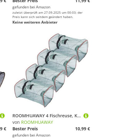
9 €
Bester Preis
11,99 €
gefunden bei
Amazon
zuletzt überprüft am 27.09.2025 um 00:03; der
Preis kann sich seitdem geändert haben.
Keine weiteren Anbieter
ROOMHUAWAY 4 Fischreuse, Köderfischreuse Krebsreuse, Faltbar Fischfalle für Wurfnetz Zum Fischen, Rechteckiger Reuse als Einfacher Garnelenkäfig und Fischereikäfig(46x22x22cm)
von
ROOMHUAWAY
9 €
Bester Preis
10,99 €
gefunden bei
Amazon