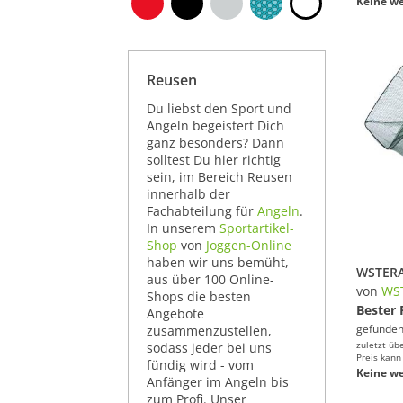
Keine we
Reusen
Du liebst den Sport und
Angeln begeistert Dich
ganz besonders? Dann
solltest Du hier richtig
sein, im Bereich Reusen
innerhalb der
Fachabteilung für
Angeln
.
In unserem
Sportartikel-
Shop
von
Joggen-Online
haben wir uns bemüht,
aus über 100 Online-
von
WS
Shops die besten
Bester 
Angebote
gefunden
zusammenzustellen,
zuletzt üb
sodass jeder bei uns
Preis kann
fündig wird - vom
Keine we
Anfänger im Angeln bis
zum Profi. Unser