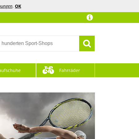
mungen
.
OK
aufschuhe
Fahrräder