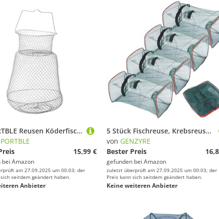
BESPORTBLE Reusen Köderfischreuse Köder Fischreuse Krebsreuse Metall Aalreuse Faltbare Angel Fischernetz Fischfalle Netz Zubehör für Fisch Garnele Hummer Crayfish Minnow
5 Stück Fischreuse, Krebsreuse Setzkescher Gummiert Senke Reuse Köderfischsenke Fischfalle Köderfischreuse Aalreuse Köder Faltbare Froschfalle Kann Gefaltet Angelkescher für Teich Fischfang
SPORTBLE
von
GENZYRE
Preis
15,99 €
Bester Preis
16,8
 bei
Amazon
gefunden bei
Amazon
erprüft am 27.09.2025 um 00:03; der
zuletzt überprüft am 27.09.2025 um 00:03; der
 sich seitdem geändert haben.
Preis kann sich seitdem geändert haben.
iteren Anbieter
Keine weiteren Anbieter