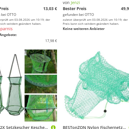
e
von
Jenzi
Preis
13,03 €
Bester Preis
49,9
 bei
OTTO
gefunden bei
OTTO
erprüft am 03.08.2026 um 10:19; der
zuletzt überprüft am 03.08.2026 um 10:19; der
 sich seitdem geändert haben.
Preis kann sich seitdem geändert haben.
parnis
Keine weiteren Anbieter
Angebote:
17,98 €
HEZHU 2X Setzkescher Kescher Reuse Fischnetz Fischkescher Angelkescher Fischen 32 * 55cm
BESTonZON Nylon Fischernetz Tasche mit Kordelzug Leichtes Strapazierfähiges Netz für Sicheres Fangen Fische Angeltasche Faltbar für Meerangeln und Reusen Einsatz