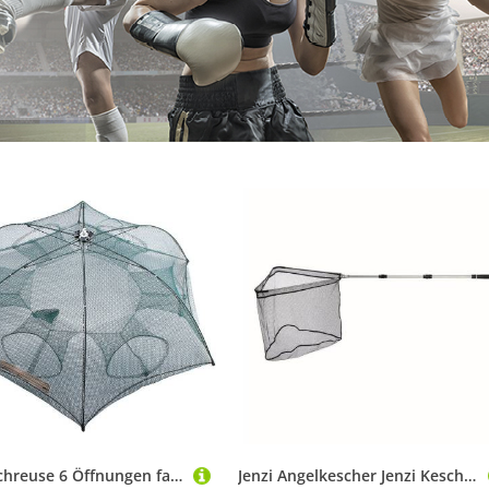
Zite Fischreuse 6 Öffnungen faltbar - Krebs- & Aalreuse mit Futterbeutel
Jenzi Angelkescher Jenzi Kescher Gummiert 2,40m 3-Teilig Teleskopierbar Faltbar (1-St)