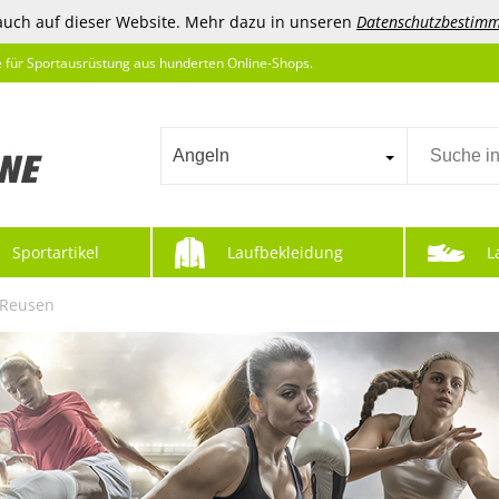
auch auf dieser Website. Mehr dazu in unseren
Datenschutzbestim
e für Sportausrüstung aus hunderten Online-Shops.
Angeln
Sportartikel
Laufbekleidung
L
Reusen