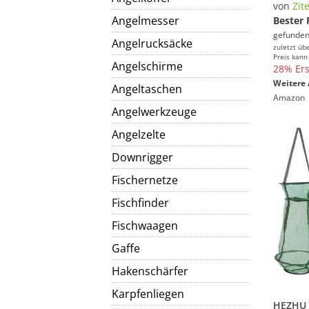
von
Zit
Angelmesser
Bester 
gefunden
Angelrucksäcke
zuletzt üb
Preis kann
Angelschirme
28% Ers
Weitere 
Angeltaschen
Amazon
Angelwerkzeuge
Angelzelte
Downrigger
Fischernetze
Fischfinder
Fischwaagen
Gaffe
Hakenschärfer
Karpfenliegen