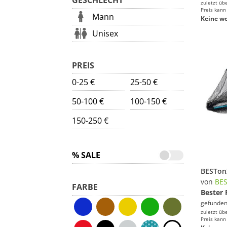
GESCHLECHT
zuletzt üb
Preis kann
Mann
Keine we
Unisex
PREIS
0-25 €
25-50 €
50-100 €
100-150 €
150-250 €
% SALE
von
BE
FARBE
Bester 
gefunden
zuletzt üb
Preis kann