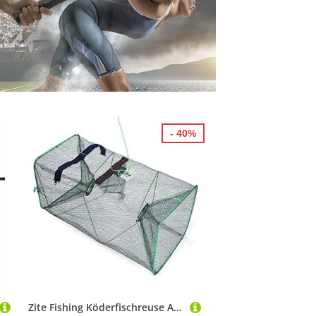
- 40%
Zite Fishing Köderfischreuse Aalreuse Krebsreuse Faltbar mit Futterbeutel - Eckig 55 x 25 cm, Reuse Fisch, Krebsfalle, Fischfalle, Fischreuse für kleine Fische, Reuse Angeln