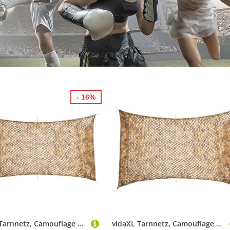
- 16%
vidaXL Tarnnetz, Camouflage Netz mit Aufbewahrungstasche, Bundeswehr Armee Army Tarnung, Jagd Camping Dekonetz, 506x279cm Sandfarbe
vidaXL Tarnnetz, Camouflage Netz mit Aufbewahrungstasche, Bundeswehr Armee Army Tarnung, Jagd Camping Dekonetz, 410x285cm Sandfarbe