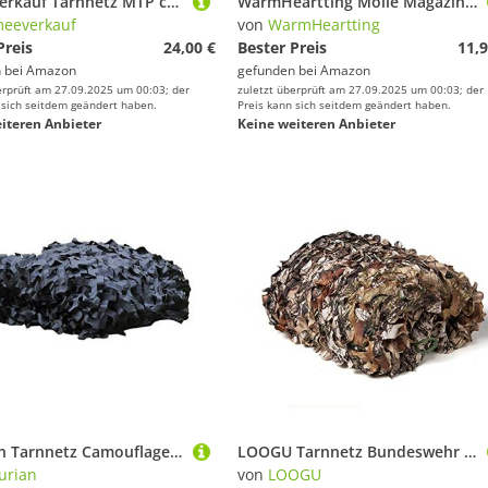
Armeeverkauf Tarnnetz MTP camo 2m x 4m Tarnung camo befestigter Rand Metallringe
WarmHeartting Molle Magazintasche, Oben-offen Mag Halter 1000D Nylon Magazinbeutel für M4 M16 AR-15 Magazin (Tarnung Camo)
eeverkauf
von
WarmHeartting
Preis
24,00 €
Bester Preis
11,9
 bei
Amazon
gefunden bei
Amazon
erprüft am 27.09.2025 um 00:03; der
zuletzt überprüft am 27.09.2025 um 00:03; der
 sich seitdem geändert haben.
Preis kann sich seitdem geändert haben.
iteren Anbieter
Keine weiteren Anbieter
Mdurian Tarnnetz Camouflage Netz Sonnenschutz Tarnung Camo Net für Jagd Camping Dekoration Schutz Zeltschirm Reines Schwarz 1.5m x 5m
LOOGU Tarnnetz Bundeswehr Jagd Outdoor Sonnenschutz Tarnung Sichtschutz für Garten Freizeit Camping Party Bars Deko Tarn Waldlandschaft Camouflage Netz, Tree Camo Bionic 1.0 4x5M
urian
von
LOOGU