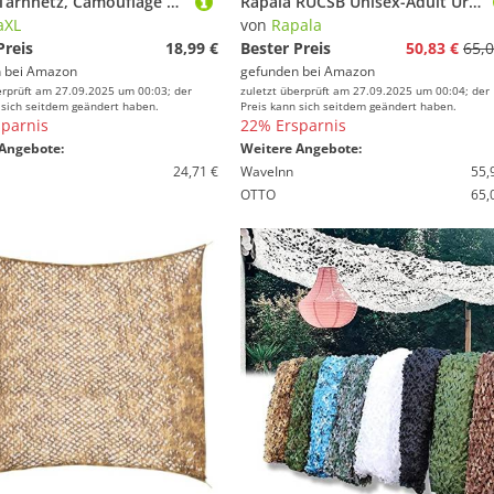
vidaXL Tarnnetz, Camouflage Netz mit Aufbewahrungstasche, Bundeswehr Armee Army Tarnung, Jagd Camping Dekonetz, 312x140cm Sandfarbe
Rapala RUCSB Unisex-Adult Urban Tasche, Tarnung Schwarz, Einzigartig
aXL
von
Rapala
Preis
18,99 €
Bester Preis
50,83 €
65,0
 bei
Amazon
gefunden bei
Amazon
erprüft am 27.09.2025 um 00:03; der
zuletzt überprüft am 27.09.2025 um 00:04; der
 sich seitdem geändert haben.
Preis kann sich seitdem geändert haben.
parnis
22% Ersparnis
Angebote:
Weitere Angebote:
24,71 €
WaveInn
55,
OTTO
65,