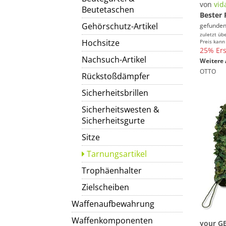
von
vid
Beutetaschen
Bester 
Gehörschutz-Artikel
gefunden
zuletzt üb
Hochsitze
Preis kann
25% Ers
Nachsuch-Artikel
Weitere 
OTTO
Rückstoßdämpfer
Sicherheitsbrillen
Sicherheitswesten &
Sicherheitsgurte
Sitze
Tarnungsartikel
Trophäenhalter
Zielscheiben
Waffenaufbewahrung
Waffenkomponenten