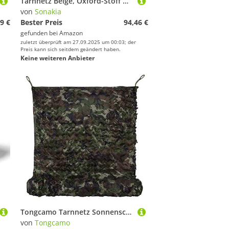
Tarnnetz Beige, Oxford-Stoff Großes Camouflage Netz, Verwendet Für Militär, Terrasse, Sonnenschirm, Dekoration, Autoabdeckung, Sonnenschutz-tarnnetz, Uv-Schutz Tarnung Net,5x10m(16.4 * 32.8ft)
von
Sonakia
9 €
Bester Preis
94,46 €
gefunden bei
Amazon
zuletzt überprüft am 27.09.2025 um 00:03; der
Preis kann sich seitdem geändert haben.
Keine weiteren Anbieter
Tongcamo Tarnnetz Sonnenschutz Camouflage Netz Sichtschutz Jagd Haus Garten Camping Netz Tarnung Party Dekoration
von
Tongcamo