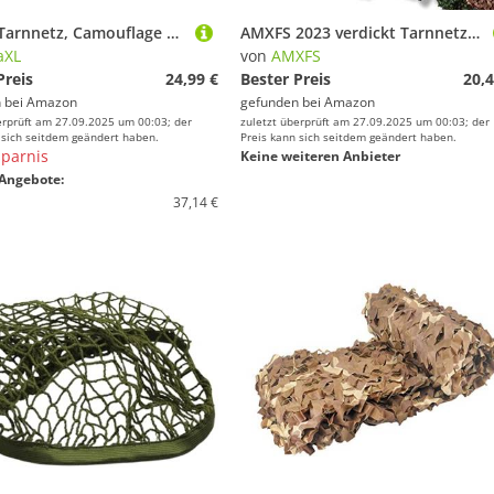
vidaXL Tarnnetz, Camouflage Netz mit Aufbewahrungstasche, Bundeswehr Armee Army Tarnung, Jagd Camping Dekonetz, 316x296cm Sandfarbe
AMXFS 2023 verdickt Tarnnetz Sonnensegel Camouflage Net 1x5m - Weiße Tarnung Sonnenschutznetze Partydekoration Tarnung Sonnenschutz Net Sichtschutz Autoplanen Woodland Armee
aXL
von
AMXFS
Preis
24,99 €
Bester Preis
20,4
 bei
Amazon
gefunden bei
Amazon
erprüft am 27.09.2025 um 00:03; der
zuletzt überprüft am 27.09.2025 um 00:03; der
 sich seitdem geändert haben.
Preis kann sich seitdem geändert haben.
parnis
Keine weiteren Anbieter
Angebote:
37,14 €