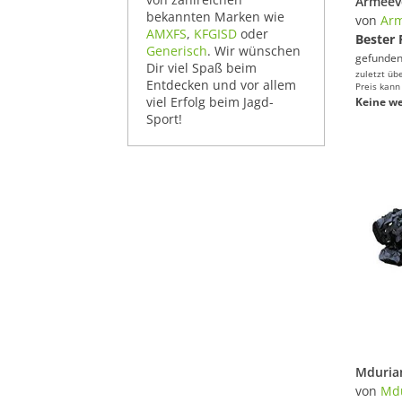
bekannten Marken wie
von
Arm
AMXFS
,
KFGISD
oder
Bester 
Generisch
. Wir wünschen
gefunden
Dir viel Spaß beim
zuletzt üb
Entdecken und vor allem
Preis kann
viel Erfolg beim Jagd-
Keine we
Sport!
von
Md