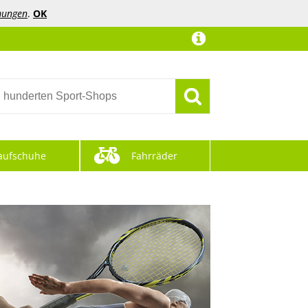
mungen
.
OK
aufschuhe
Fahrräder