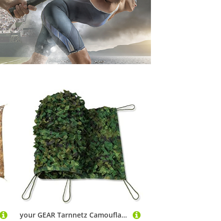
your GEAR Tarnnetz Camouflage Armee Netz in 5 Größen 1,5 x 3 | 5m, 3 x 3 | 4m & 4 x 5m Outdoor Tarnung Sichtschutz Sonnenschutz Jagd Wald [3x4m]