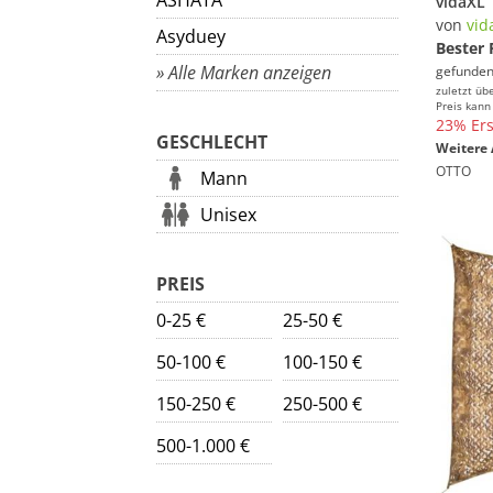
ASHATA
von
vid
Asyduey
Bester 
» Alle Marken anzeigen
gefunden
zuletzt üb
Preis kann
23% Ers
GESCHLECHT
Weitere 
OTTO
Mann
Unisex
PREIS
0-25 €
25-50 €
50-100 €
100-150 €
150-250 €
250-500 €
500-1.000 €