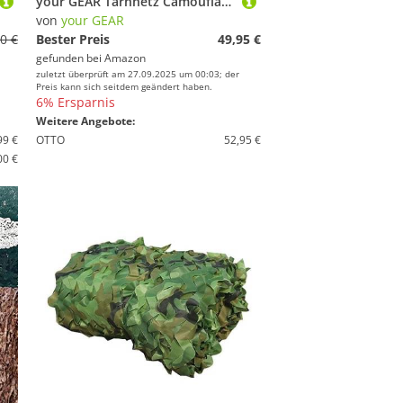
your GEAR Tarnnetz Camouflage Armee Netz in 5 Größen 1,5 x 3 | 5m, 3 x 3 | 4m & 4 x 5m Outdoor Tarnung Sichtschutz Sonnenschutz Jagd Wald [4x5m]
von
your GEAR
0 €
Bester Preis
49,95 €
gefunden bei
Amazon
zuletzt überprüft am 27.09.2025 um 00:03; der
Preis kann sich seitdem geändert haben.
6% Ersparnis
Weitere Angebote:
99 €
OTTO
52,95 €
00 €