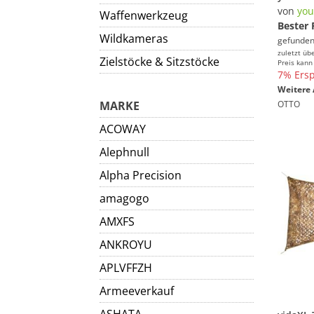
von
you
Waffenwerkzeug
Bester 
Wildkameras
gefunden
zuletzt üb
Zielstöcke & Sitzstöcke
Preis kann
7% Ersp
Weitere 
MARKE
OTTO
ACOWAY
Alephnull
Alpha Precision
amagogo
AMXFS
ANKROYU
APLVFFZH
Armeeverkauf