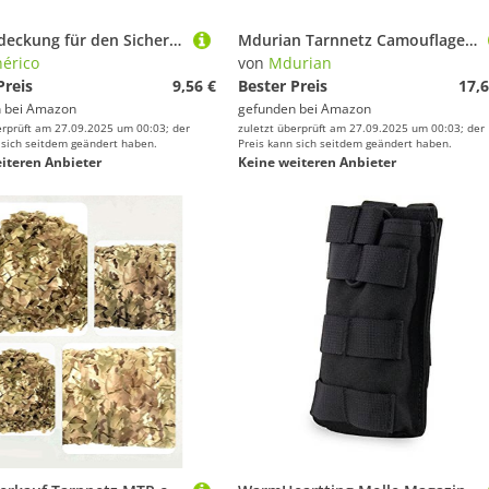
Netzabdeckung für den Sicherheitshut: Taktische Tarnung mit hartem, Netzstoff | Zubehör für Feldspiele, Jagdausrüstung, Überlebensausrüstung
Mdurian Tarnnetz Camouflage Netz Sonnenschutz Tarnung Camo Net für Jagd Camping Dekoration Schutz Zeltschirm Wüste 3m x 3m
érico
von
Mdurian
Preis
9,56 €
Bester Preis
17,6
 bei
Amazon
gefunden bei
Amazon
erprüft am 27.09.2025 um 00:03; der
zuletzt überprüft am 27.09.2025 um 00:03; der
 sich seitdem geändert haben.
Preis kann sich seitdem geändert haben.
iteren Anbieter
Keine weiteren Anbieter