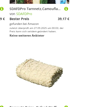
SDAFDPro Tarnnetz,Camouflage Netz Woodland Jagd Tarn Waldlandschaft Armee Army Camo Tarnung Net Camping Sonnenschutznetze für Jagd Camping Outdoor Militär Sichtschutz Garten,Sichtschutz
von
SDAFDPro
9 €
Bester Preis
39,17 €
gefunden bei
Amazon
zuletzt überprüft am 27.09.2025 um 00:03; der
Preis kann sich seitdem geändert haben.
Keine weiteren Anbieter