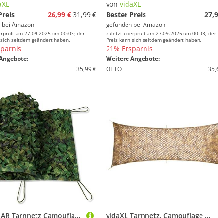
aXL
von
vidaXL
Preis
26,99 €
31,99 €
Bester Preis
27,9
 bei
Amazon
gefunden bei
Amazon
erprüft am 27.09.2025 um 00:03; der
zuletzt überprüft am 27.09.2025 um 00:03; der
 sich seitdem geändert haben.
Preis kann sich seitdem geändert haben.
parnis
21% Ersparnis
Angebote:
Weitere Angebote:
35,99 €
OTTO
35,
your GEAR Tarnnetz Camouflage Armee Netz in 5 Größen 1,5 x 3 | 5m, 3 x 3 | 4m & 4 x 5m Outdoor Tarnung Sichtschutz Sonnenschutz Jagd Wald [3x3m]
vidaXL Tarnnetz, Camouflage Netz mit Aufbewahrungstasche, Bundeswehr Armee Army Tarnung, Jagd Camping Dekonetz, 412x144cm Sandfarbe