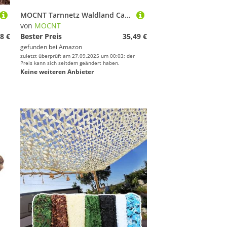
MOCNT Tarnnetz Waldland Camouflage Netz Woodland Tarnnetz Jagd Camo Tarnung Armee Tarnung Net Camping Sonnenschutz Sichtschutz Dekoration Garten Verstecken Auto Abdeckung 4m x 6m
von
MOCNT
8 €
Bester Preis
35,49 €
gefunden bei
Amazon
zuletzt überprüft am 27.09.2025 um 00:03; der
Preis kann sich seitdem geändert haben.
Keine weiteren Anbieter