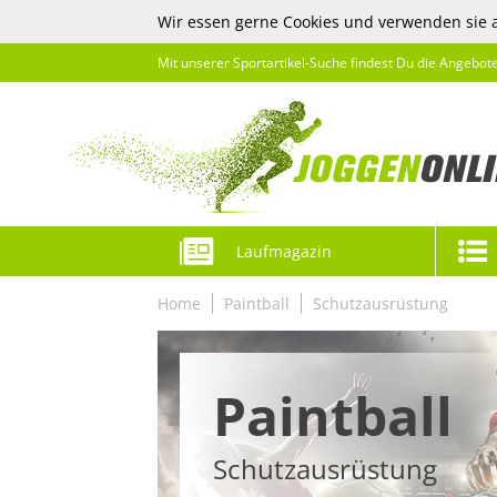
Wir essen gerne Cookies und verwenden sie 
Mit unserer Sportartikel-Suche findest Du die Angebot
Laufmagazin
Home
Paintball
Schutzausrüstung
Paintball
Schutzausrüstung