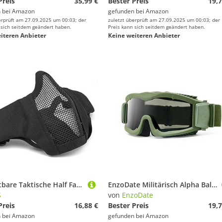
Preis
35,99 €
Bester Preis
19,7
 bei
Amazon
gefunden bei
Amazon
erprüft am 27.09.2025 um 00:03; der
zuletzt überprüft am 27.09.2025 um 00:03; der
 sich seitdem geändert haben.
Preis kann sich seitdem geändert haben.
iteren Anbieter
Keine weiteren Anbieter
GES Faltbare Taktische Half Face Maske Outdoor Maske Schützende Mesh Riding Breathable Maske für Airsoft Paintball CS mit verstellbaren Gürtel Strap (Schwarz)
EnzoDate Militärisch Alpha Ballistisch Schutzbrille Taktische Sonnenbrille Airsoft CS Paintball Brille (Grün)
S
von
EnzoDate
Preis
16,88 €
Bester Preis
19,7
 bei
Amazon
gefunden bei
Amazon