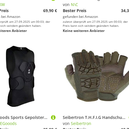
XW
von
N\C
Preis
69,90 €
Bester Preis
34,3
 bei
Amazon
gefunden bei
Amazon
erprüft am 27.09.2025 um 00:03; der
zuletzt überprüft am 27.09.2025 um 00:03; der
 sich seitdem geändert haben.
Preis kann sich seitdem geändert haben.
iteren Anbieter
Keine weiteren Anbieter
QIKEGooods Sports Gepolsterte Kompression Tops Guard Schutzhemd Schulter Rippe Brustschutz für Outdoor Fußball Basketball Paintball Rugby
Seibertron T.H.F.I.G Handschuhe Halbfinger fingerlos Herren Taktische Militär Flexibler TPR-Aufprallschutz für Airsoft Army Green S
KEGooods
von
Seibertron