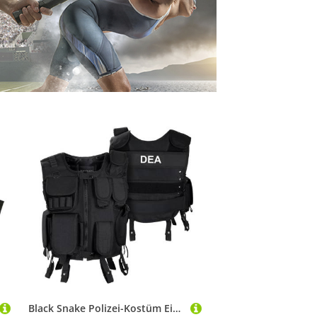
Black Snake Polizei-Kostüm Einsatzweste - Karnavalskostüm - Agentenkostüm, SWAT/FBI/DEA/Security Einsatzweste