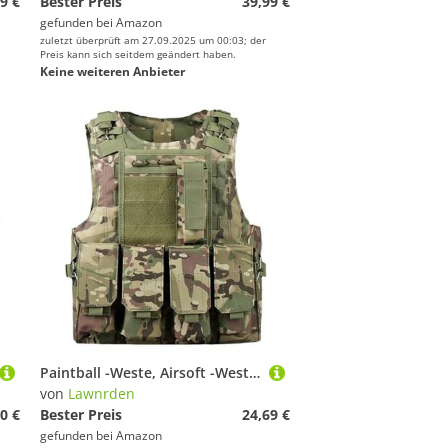
9 €
Bester Preis
39,99 €
gefunden bei
Amazon
zuletzt überprüft am 27.09.2025 um 00:03; der
Preis kann sich seitdem geändert haben.
Keine weiteren Anbieter
Paintball -Weste, Airsoft -Weste Multifunktionales Molle Verstellbares Leichter Paintball für das Outdoor -Zugspielfischereijagd, Style 1
von
Lawnrden
0 €
Bester Preis
24,69 €
gefunden bei
Amazon