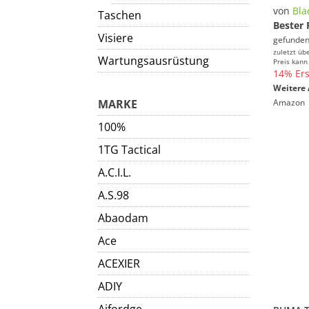
von
Bla
Taschen
Bester 
Visiere
gefunden
zuletzt üb
Wartungsausrüstung
Preis kann
14% Ers
Weitere 
MARKE
Amazon
100%
1TG Tactical
A.C.I.L.
A.S.98
Abaodam
Ace
ACEXIER
ADIY