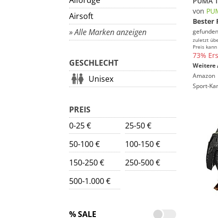
Aifordge
von
PU
Airsoft
Bester 
» Alle Marken anzeigen
gefunden
zuletzt üb
Preis kann
73% Ers
GESCHLECHT
Weitere 
Amazon
Unisex
Sport-Ka
PREIS
0-25 €
25-50 €
50-100 €
100-150 €
150-250 €
250-500 €
500-1.000 €
% SALE