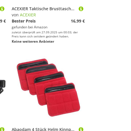
ACEXIER Taktische Brusttasche Herren Molle Nylon Klettern Campingtaschen Outdoor Militär Sport Reise Weste Rucksack (Tan)
von
ACEXIER
9 €
Bester Preis
16,99 €
gefunden bei
Amazon
zuletzt überprüft am 27.09.2025 um 00:03; der
Preis kann sich seitdem geändert haben.
Keine weiteren Anbieter
Abaodam 4 Stück Helm Kinnpolster Kinnriemenpolster Kinnpolster Für Gesichtsmasken Bauhelm Befestigung Ersatz Für Catcher Maske Baseball Helm Kinnschutz