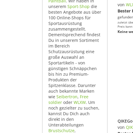
Paintball
. Wir haben in
von
WL
unserem
Sport-Shop
die
Bester 
besten Angebote aus über
gefunden
100 Online-Shops für
zuletzt üb
Sportausrüstung
Preis kann
zusammengestellt.
Keine we
Dementsprechend findest
Du in unserem Sortiment
im Bereich
Schutzausrüstung eine
große Auswahl an
Sportartikeln - von
günstigen Schnäppchen
bis hin zu Premium-
Produkten der
Spitzenklasse. Darunter
auch bekannte Marken
wie
Seibertron
,
Free
soldier
oder
WLXW
. Um
noch gezielter zu suchen,
kannst Du Dich auch
direkt in den
Unterabteilungen
von
QI
Brustschutze
,