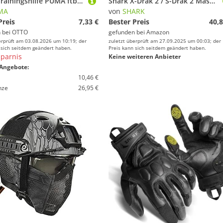
PUMA Trainingshilfe PUMA ftblNXT Face Mask Neckwarmer Neckwarmer
Shark X-Drak 2 / S-Drak 2 Maske (Black/Chrome,One Size)
MA
von
SHARK
Preis
7,33 €
Bester Preis
40,8
 bei
OTTO
gefunden bei
Amazon
erprüft am 03.08.2026 um 10:19; der
zuletzt überprüft am 27.09.2025 um 00:03; der
 sich seitdem geändert haben.
Preis kann sich seitdem geändert haben.
parnis
Keine weiteren Anbieter
Angebote:
10,46 €
nze
26,95 €