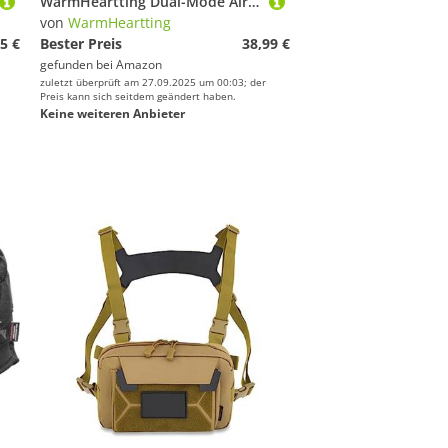
WarmHeartting Dual-Mode Airsoft Paintball Maske Vollgesichtsmaske Stahlgewebe Maske mit 3 austauschbaren Brillengläsern, schnelles taktisches Helmzubehör
von
WarmHeartting
5 €
Bester Preis
38,99 €
gefunden bei
Amazon
zuletzt überprüft am 27.09.2025 um 00:03; der
Preis kann sich seitdem geändert haben.
Keine weiteren Anbieter