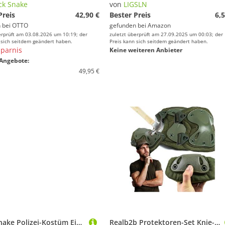
ck Snake
von
LIGSLN
Preis
42,90 €
Bester Preis
6,5
 bei
OTTO
gefunden bei
Amazon
erprüft am 03.08.2026 um 10:19; der
zuletzt überprüft am 27.09.2025 um 00:03; der
 sich seitdem geändert haben.
Preis kann sich seitdem geändert haben.
parnis
Keine weiteren Anbieter
Angebote:
49,95 €
Black Snake Polizei-Kostüm Einsatzweste - Karnavalskostüm - Agentenkostüm, SWAT/FBI/DEA/Security Einsatzweste
Realb2b Protektoren-Set Knie- und Ellbogenschoner für Airsoft, Paintball & Sportarten. (Taktische Schutzausrüstung für Sport & Outdoor-Einsätze., Enthält 2 Knieschoner & 2 Ellbogenschoner für maximalen Schutz), Robuste Schalen, Altalock-Schnallen, hohe Stoßdämpfung.