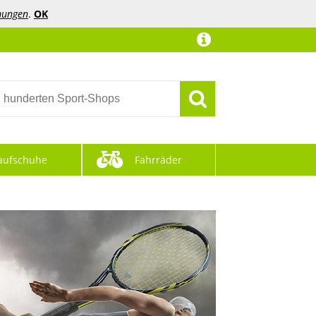
mungen
.
OK
aufschuhe
Fahrräder