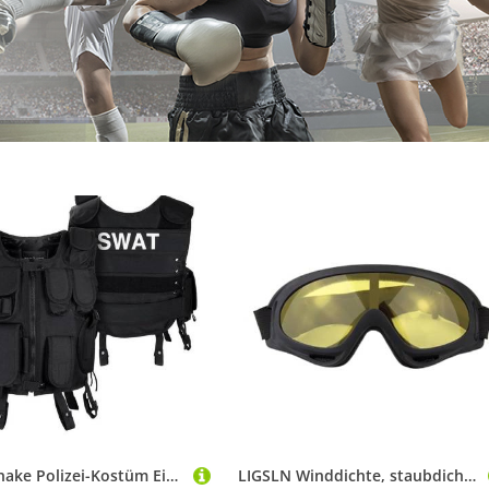
Black Snake Polizei-Kostüm Einsatzweste - Karnavalskostüm - Agentenkostüm, SWAT/FBI/DEA/Security Einsatzweste
LIGSLN Winddichte, staubdichte Schutzbrille, transparente Gläser, Airsofts, Paintball-Schutzbrille für Bergwege und Wälder