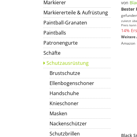
Markierer
von
Bla
Bester 
Markiererteile & Aufrüstung
gefunden
zuletzt üb
Paintball-Granaten
Preis kann
14% Ers
Paintballs
Weitere 
Patronengurte
Amazon
Schäfte
Schutzausrüstung
Brustschutze
Ellenbogenschoner
Handschuhe
Knieschoner
Masken
Nackenschützer
Schutzbrillen