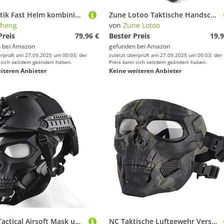
MH Taktik Fast Helm kombiniert, Mit Faltbarer Gehörschutz Halbgesichts Netz Maske und Goggles für Airsoft Paintball CS Game
Zune Lotoo Taktische Handschuhe, Motorradhandschuhe aus Leder mit Hoher Mobilität, Airsoft Handschuhe Schwarz mit XRD Gepolstertem für Herren Damen Paintball Airsoft Arbeit Motorrad Outdoor(M)
yheng
von
Zune Lotoo
Preis
79,96 €
Bester Preis
19,9
 bei
Amazon
gefunden bei
Amazon
erprüft am 27.09.2025 um 00:03; der
zuletzt überprüft am 27.09.2025 um 00:03; der
 sich seitdem geändert haben.
Preis kann sich seitdem geändert haben.
iteren Anbieter
Keine weiteren Anbieter
WLXW Tactical Airsoft Mask und Fast Paintball Helm, Vollgesichtsschutz Clear Goggle Skull Maske Dual Mode Wearing Design Verstellbarer Gurt, Jagdschießen Schutzausrüstung,Schwarz,L（56/66CM）
NC Taktische Luftgewehr Verstellbare Schädel Vollgesichtsmaske Mit Brille Geeignet Für CS Paintball Spiel Halloween Rollenspiel Kostüm Party Taktische Maske