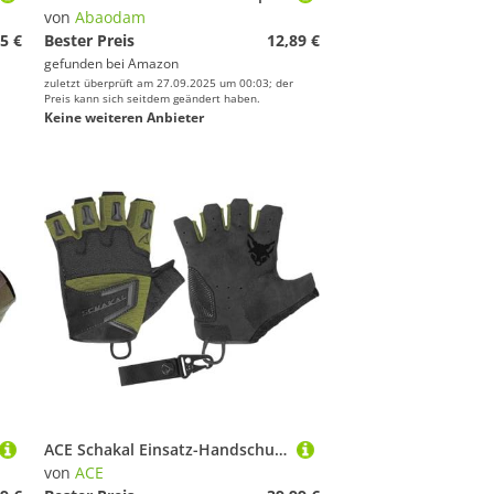
von
Abaodam
5 €
Bester Preis
12,89 €
gefunden bei
Amazon
zuletzt überprüft am 27.09.2025 um 00:03; der
Preis kann sich seitdem geändert haben.
Keine weiteren Anbieter
ACE Schakal Einsatz-Handschuh Fingerlos - Handschuhe Taktisch ohne Finger - für Paintball und Schießsport - Oliv - XXL
von
ACE