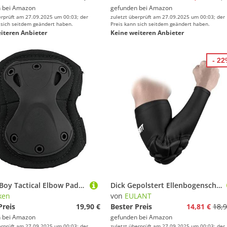
 bei
Amazon
gefunden bei
Amazon
erprüft am 27.09.2025 um 00:03; der
zuletzt überprüft am 27.09.2025 um 00:03; der
 sich seitdem geändert haben.
Preis kann sich seitdem geändert haben.
iteren Anbieter
Keine weiteren Anbieter
- 2
Valken Boy Tactical Elbow Pads, Schwarz, Medium
Dick Gepolstert Ellenbogenschoner für Erwachsene,Torwart Ellenbogenschützer,Weich Sport Armschoner,Hohe Qualität Armschützer für Volleyball Basketball Football MTB Handball läuft Tanzen Yoga,M
ken
von
EULANT
Preis
19,90 €
Bester Preis
14,81 €
18,9
 bei
Amazon
gefunden bei
Amazon
erprüft am 27.09.2025 um 00:03; der
zuletzt überprüft am 27.09.2025 um 00:03; der