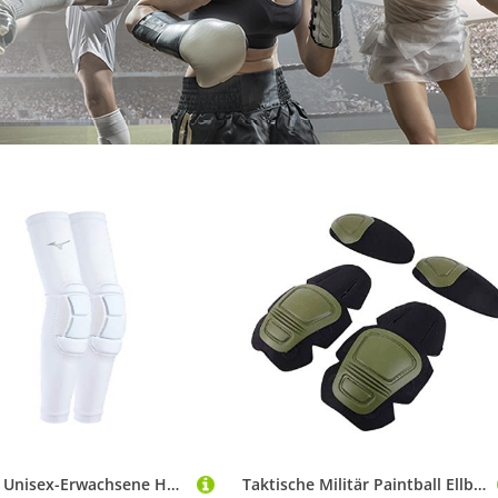
Mizuno Unisex-Erwachsene Hohe Schlagkraft Ellenbogenschützer, Weiss/opulenter Garten, Small/Medium
Taktische Militär Paintball Ellbogenschützer Knieschützer Taktische Knie- und Ellenbogenschützer für Paintball Airsoft Kampfuniform Militäranzug 2 Knieschützer und 2 Ellenbogenschützer Set