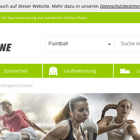
auch auf dieser Website. Mehr dazu in unseren
Datenschutzbestim
e für Sportausrüstung aus hunderten Online-Shops.
Paintball
Sportartikel
Laufbekleidung
L
enbogenschoner