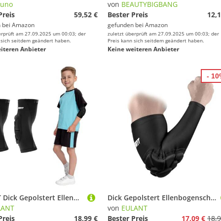
zuno
von
BEAUTYBIGBANG
Preis
59,52 €
Bester Preis
12,1
 bei
Amazon
gefunden bei
Amazon
erprüft am 27.09.2025 um 00:03; der
zuletzt überprüft am 27.09.2025 um 00:03; der
 sich seitdem geändert haben.
Preis kann sich seitdem geändert haben.
iteren Anbieter
Keine weiteren Anbieter
- 1
EULANT Dick Gepolstert Ellenbogenschoner für Kinder,Torwart Ellenbogenschützer,Weich Sport Armschoner,Hohe Qualität Anti-Rutsch Armschützer für Volleyball Tanzen Football MTB Handball Wrestling,S
Dick Gepolstert Ellenbogenschoner für Erwachsene,Torwart Ellenbogenschützer,Weich Sport Armschoner,Hohe Qualität Armschützer für Volleyball Basketball Football MTB Handball läuft Tanzen Yoga,XL
LANT
von
EULANT
Preis
18,99 €
Bester Preis
17,09 €
18,9