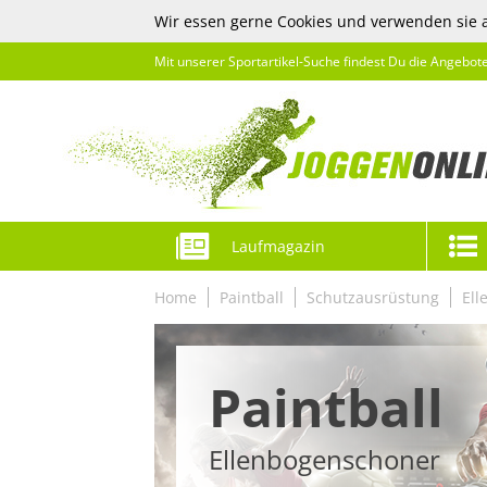
Wir essen gerne Cookies und verwenden sie 
Mit unserer Sportartikel-Suche findest Du die Angebot
Laufmagazin
Home
Paintball
Schutzausrüstung
Ell
Paintball
Ellenbogenschoner