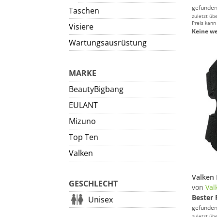
gefunden
Taschen
zuletzt üb
Preis kann
Visiere
Keine we
Wartungsausrüstung
MARKE
BeautyBigbang
EULANT
Mizuno
Top Ten
Valken
GESCHLECHT
von
Val
Bester 
Unisex
gefunden
zuletzt üb