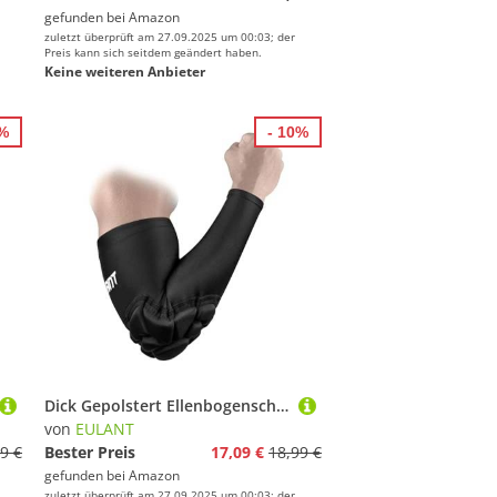
gefunden bei
Amazon
zuletzt überprüft am 27.09.2025 um 00:03; der
Preis kann sich seitdem geändert haben.
Keine weiteren Anbieter
2%
- 10%
Dick Gepolstert Ellenbogenschoner für Erwachsene,Torwart Ellenbogenschützer,Weich Sport Armschoner,Hohe Qualität Armschützer für Volleyball Basketball Football MTB Handball läuft Tanzen Yoga,S
von
EULANT
9 €
Bester Preis
17,09 €
18,99 €
gefunden bei
Amazon
zuletzt überprüft am 27.09.2025 um 00:03; der