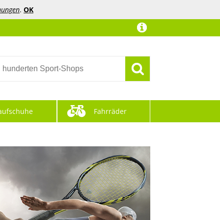
mungen
.
OK
aufschuhe
Fahrräder