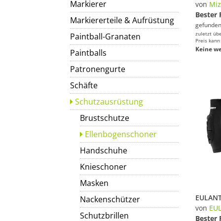
Markierer
von
Mi
Bester 
Markiererteile & Aufrüstung
gefunden
zuletzt üb
Paintball-Granaten
Preis kann
Keine we
Paintballs
Patronengurte
Schäfte
Schutzausrüstung
Brustschutze
Ellenbogenschoner
Handschuhe
Knieschoner
Masken
Nackenschützer
von
EU
Schutzbrillen
Bester 