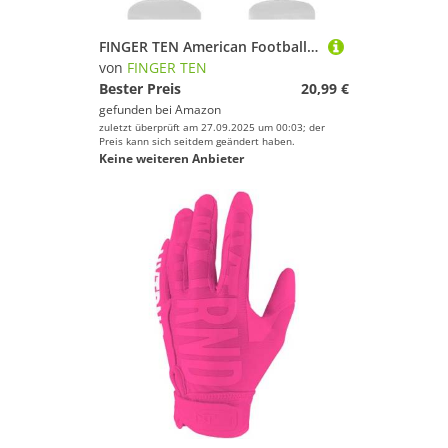
FINGER TEN American Football Receiver Handschuhe für Youth Jungen Mädchen, Torwarthandschuhe rutschfest Impact Palm Protection Outdoor Sport, Wasserdicht Gloves Fit Kinder Alter 5-14 (Orange, L)
von
FINGER TEN
Bester Preis
20,99 €
gefunden bei
Amazon
zuletzt überprüft am 27.09.2025 um 00:03; der
Preis kann sich seitdem geändert haben.
Keine weiteren Anbieter