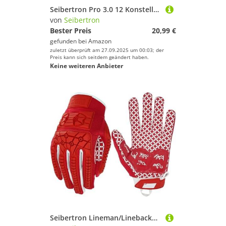
Seibertron Pro 3.0 12 Konstellation Elite Ultra-Stick Sports Receiver/Empfänger Handschuhe American Football Gloves Jugend und Kinder Red XL
von
Seibertron
Bester Preis
20,99 €
gefunden bei
Amazon
zuletzt überprüft am 27.09.2025 um 00:03; der
Preis kann sich seitdem geändert haben.
Keine weiteren Anbieter
Seibertron Lineman/Linebacker Handschuhe 2.0 Padded Palm American Football Receiver Gloves, Flexibler TPR-Aufprallschutz Back of Hand Handschuhe Erwachsener Sizes Red XXL