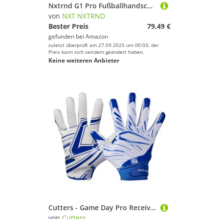
Nxtrnd G1 Pro Fußballhandschuhe, Herren & Jugend Jungen Sticky Receiver Handschuhe (Pink, X-Large)
von
NXT NXTRND
Bester Preis
79,49 €
gefunden bei
Amazon
zuletzt überprüft am 27.09.2025 um 00:03; der
Preis kann sich seitdem geändert haben.
Keine weiteren Anbieter
Cutters - Game Day Pro Receiver Handschuhe, Weiß/Königsblau, XL
von
Cutters