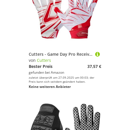
Cutters - Game Day Pro Receiver Handschuhe, Weiß/Rot, Größe M
von
Cutters
Bester Preis
37,57 €
gefunden bei
Amazon
zuletzt überprüft am 27.09.2025 um 00:03; der
Preis kann sich seitdem geändert haben.
Keine weiteren Anbieter