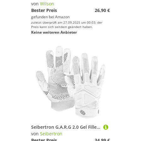
von
Wilson
Bester Preis
26,90 €
gefunden bei
Amazon
zuletzt überprüft am 27.09.2025 um 00:03; der
Preis kann sich seitdem geändert haben.
Keine weiteren Anbieter
Seibertron G.A.R.G 2.0 Gel Filled Patentiert Anti-Impact Ultra-Stick Football Sports Receiver/Empfänger Handschuhe Gloves Adult White XL
von
Seibertron
Bester Preis
34,99 €