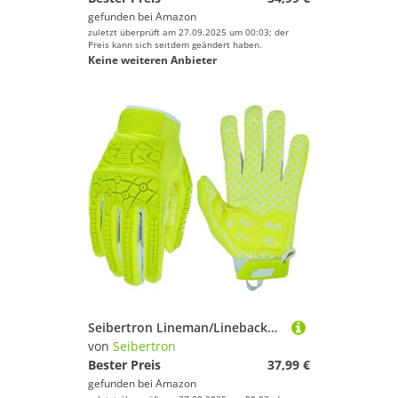
gefunden bei
Amazon
zuletzt überprüft am 27.09.2025 um 00:03; der
Preis kann sich seitdem geändert haben.
Keine weiteren Anbieter
Seibertron Lineman/Linebacker Handschuhe 2.0 Padded Palm American Football Receiver Gloves, Flexibler TPR-Aufprallschutz Back of Hand Handschuhe Erwachsener Sizes Fluo Green S
von
Seibertron
Bester Preis
37,99 €
gefunden bei
Amazon