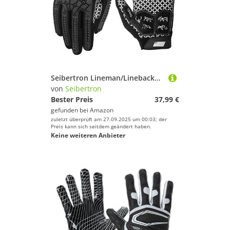
Seibertron Lineman/Linebacker Handschuhe 2.0 Padded Palm American Football Receiver Gloves, Flexibler TPR-Aufprallschutz Back of Hand Handschuhe Erwachsener Sizes Black XXL
von
Seibertron
Bester Preis
37,99 €
gefunden bei
Amazon
zuletzt überprüft am 27.09.2025 um 00:03; der
Preis kann sich seitdem geändert haben.
Keine weiteren Anbieter