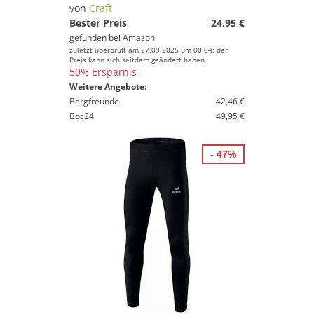
Neutralschuhe
von
Craft
Sicherheitsausrüstung
Bester Preis
24,95 €
gefunden bei
Amazon
Stabilitätsschuhe
zuletzt überprüft am 27.09.2025 um 00:04; der
Trailschuhe
Preis kann sich seitdem geändert haben.
50% Ersparnis
Trinkgürtel
Weitere Angebote:
Trinkrucksäcke
Bergfreunde
42,46 €
Boc24
49,95 €
Walking-Stöcke
Walking-Zubehör
- 47%
Wettkampfschuhe
Marke
Geschlecht
Preis
% Sale
Farbe