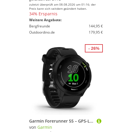
zuletzt überprüft am 08.08.2026 um 01:16; der
Preis kann sich seitdem geändert haben.
34% Ersparnis
Weitere Angebote:
Bergfreunde
144,95 €
Outdoordino.de
179,95 €
- 26%
Garmin Forerunner 55 – GPS-Laufuhr mit 1,04“ Always-On-Farbdisplay, täglichen Trainingsempfehlungen, Laufzeitprognose, Sport-Apps und bis zu 14 Tagen Akkulaufzeit
von
Garmin