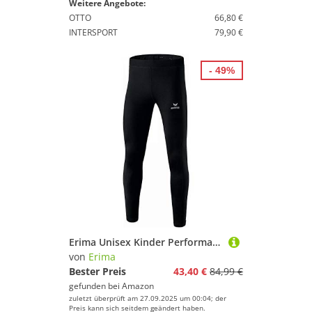
Weitere Angebote:
OTTO
66,80 €
INTERSPORT
79,90 €
- 49%
Erima Unisex Kinder Performance Winter Laufhose (8290704), schwarz, 140
von
Erima
Bester Preis
43,40 €
84,99 €
gefunden bei
Amazon
zuletzt überprüft am 27.09.2025 um 00:04; der
Preis kann sich seitdem geändert haben.