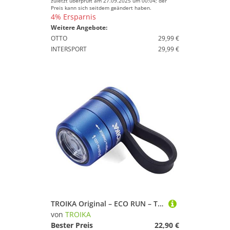
zuletzt überprüft am 27.09.2025 um 00:04; der
Preis kann sich seitdem geändert haben.
4% Ersparnis
Weitere Angebote:
OTTO
29,99 €
INTERSPORT
29,99 €
TROIKA Original – ECO RUN – TOR90/BL – Taschenlampe – Running Light – Sport- und Sicherheitslicht – mit Magnet zur Befestigung, weißes LED-Licht – 2 Lichtstärken + Blinklicht
von
TROIKA
Bester Preis
22,90 €