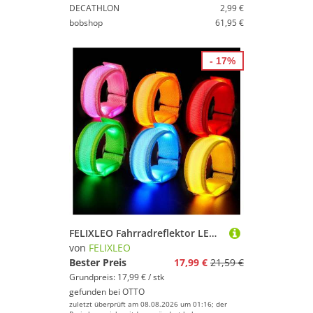
DECATHLON
2,99 €
bobshop
61,95 €
- 17%
FELIXLEO Fahrradreflektor LED Armband Lichtband blinkend Sicherheit Joggen Laufen Outdoor, (1 St)
von
FELIXLEO
Bester Preis
17,99 €
21,59 €
Grundpreis: 17,99 € / stk
gefunden bei
OTTO
zuletzt überprüft am 08.08.2026 um 01:16; der