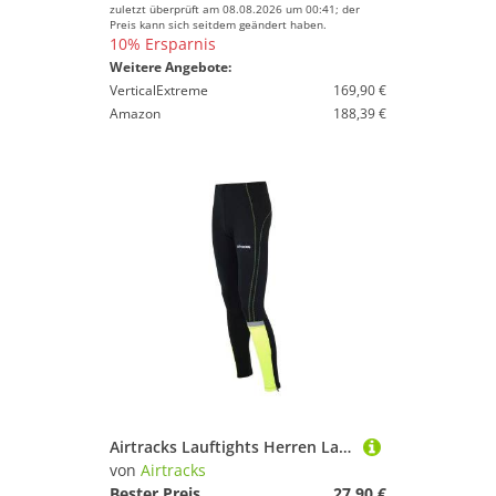
zuletzt überprüft am 08.08.2026 um 00:41; der
Preis kann sich seitdem geändert haben.
10% Ersparnis
Weitere Angebote:
VerticalExtreme
169,90 €
Amazon
188,39 €
Airtracks Lauftights Herren Laufhose Lang Neon (Sporthose mit Kompressionswirkung, & Quick Dry Funktion) » S M L Xl XXL XXXL «
von
Airtracks
Bester Preis
27,90 €