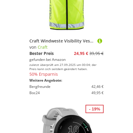
Craft Windweste Visibility Vest (Gr.S-XXL), Warnweste Unisex mit Reißverschluss, Fahrradweste, Laufweste, Reflektierend, M
von
Craft
Bester Preis
24,95 €
39,95 €
gefunden bei
Amazon
zuletzt überprüft am 27.09.2025 um 00:04; der
Preis kann sich seitdem geändert haben.
50% Ersparnis
Weitere Angebote:
Bergfreunde
42,46 €
Boc24
49,95 €
- 19%