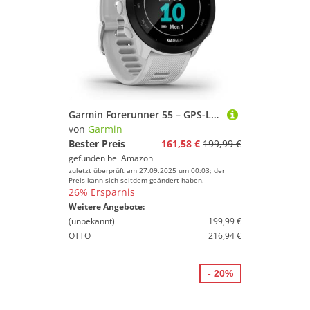
Garmin Forerunner 55 – GPS-Laufuhr mit 1,04“ Always-On-Farbdisplay, täglichen Trainingsempfehlungen, Laufzeitprognose, Sport-Apps und bis zu 14 Tagen Akkulaufzeit
von
Garmin
Bester Preis
161,58 €
199,99 €
gefunden bei
Amazon
zuletzt überprüft am 27.09.2025 um 00:03; der
Preis kann sich seitdem geändert haben.
26% Ersparnis
Weitere Angebote:
(unbekannt)
199,99 €
OTTO
216,94 €
- 20%