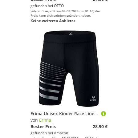
gefunden bei
OTTO
zuletzt überprüft am 08.08.2026 um 01:16; der
Preis kann sich seitdem geändert haben.
Keine weiteren Anbieter
Erima Unisex Kinder Race Line 2.0 Laufhose kurz (8291903), schwarz, 116
von
Erima
Bester Preis
28,90 €
gefunden bei
Amazon