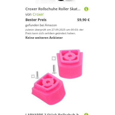
Croxer Rollschuhe Roller Skates Carmen (39(25,5cm)
von
Croxer
Bester Preis
59,90 €
gefunden bei
Amazon
zuletzt überprüft am 27.09.2025 um 00:03; der
Preis kann sich seitdem geändert haben.
Keine weiteren Anbieter
LAPYAPPE 2 Stück Rollschuh-bremsstopper Für Kinder, Rutschfester Ersatz Für Inline-Skate-Bremse, Universeller Bremsblock Für Kinder-Skates, Rollschuh-zubehör