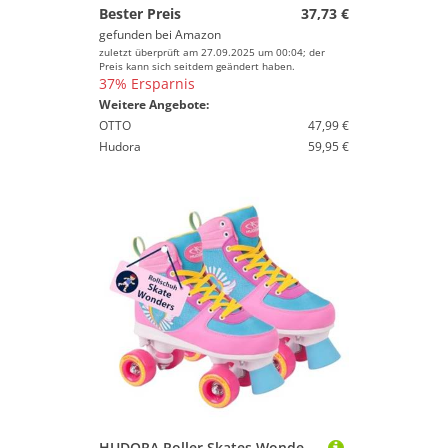
Bester Preis
37,73 €
gefunden bei
Amazon
zuletzt überprüft am 27.09.2025 um 00:04; der
Preis kann sich seitdem geändert haben.
37% Ersparnis
Weitere Angebote:
OTTO
47,99 €
Hudora
59,95 €
HUDORA Roller Skates Wonders in versch. Größen - Bequeme Kinder Rollschuhe in coolem Design - stilvolle Rollschuhe für Kinder & Jugendliche - Roller Schuhe aus hochwertigem Kunstleder