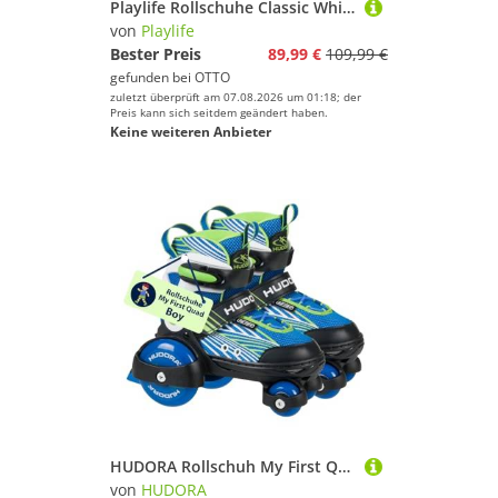
Playlife Rollschuhe Classic White adjustable
von
Playlife
Bester Preis
89,99 €
109,99 €
gefunden bei
OTTO
zuletzt überprüft am 07.08.2026 um 01:18; der
Preis kann sich seitdem geändert haben.
Keine weiteren Anbieter
HUDORA Rollschuh My First Quad in versch. Größen & Farben - hochwertige Rollschuhe für Kinder bis 20kg - Kinder Rollschuhe größenverstellbar - sichere Einsteiger-Rollerskates mit großen Rollen
von
HUDORA