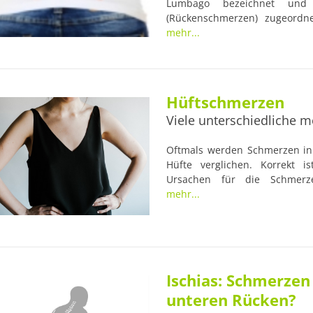
Lumbago bezeichnet und
(Rückenschmerzen) zugeordn
Vorwarnung und ganz plöt
mehr...
Körperdrehung oder eine r
stechender Schmerz im unteren
Hüftschmerzen
Viele unterschiedliche 
Oftmals werden Schmerzen in 
Hüfte verglichen. Korrekt i
Ursachen für die Schmerz
zugehörigen Muskeln und
mehr...
Schleimbeutel, während die A
wieder basieren die Schmerze
oder sind begründet dur
Bewegungsapparat zu tun hab
Ischias: Schmerze
unteren Rücken?