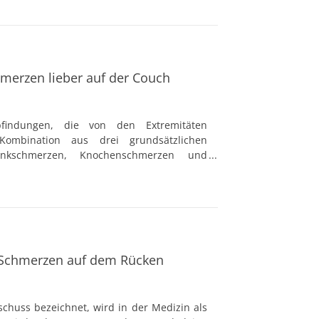
hmerzen lieber auf der Couch
findungen, die von den Extremitäten
ombination aus drei grundsätzlichen
enkschmerzen, Knochenschmerzen und
aben Betroffene meistens ein diffuses
au in Worte fassen lässt.
 Schmerzen auf dem Rücken
chuss bezeichnet, wird in der Medizin als