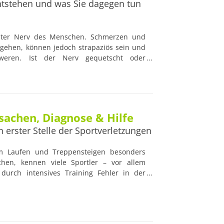
tstehen und was Sie dagegen tun
rkster Nerv des Menschen. Schmerzen und
gehen, können jedoch strapaziös sein und
hweren. Ist der Nerv gequetscht oder
t, können Rücken- und Beinschmerzen,
hexenschussähnliche Symptome die Folge
 sogenannte Ischialgie liegen, wie Sie ihr
Schmerzen lindern können, möchten wie
ngen.
achen, Diagnose & Hilfe
erster Stelle der Sportverletzungen
im Laufen und Treppensteigen besonders
en, kennen viele Sportler – vor allem
 durch intensives Training Fehler in der
alancen sowie angeborene Fehlstellungen