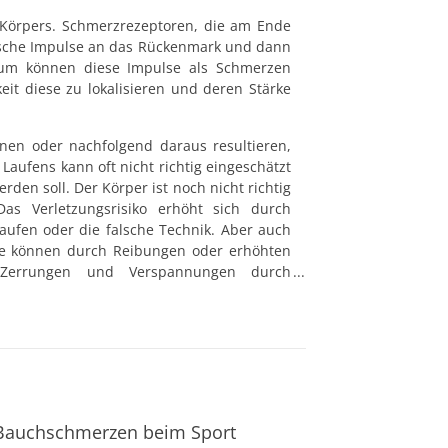
Körpers. Schmerzrezeptoren, die am Ende 
ische Impulse an das Rückenmark und dann 
um können diese Impulse als Schmerzen 
it diese zu lokalisieren und deren Stärke 
en oder nachfolgend daraus resultieren, 
Laufens kann oft nicht richtig eingeschätzt 
den soll. Der Körper ist noch nicht richtig 
Das Verletzungsrisiko erhöht sich durch 
ufen oder die falsche Technik. Aber auch 
he können durch Reibungen oder erhöhten 
 Zerrungen und Verspannungen durch 
 können ebenfalls zu Schmerzen führen. 
ufen Generell sollte dem Entstehen von 
en von Beschwerden kann
Bauchschmerzen beim Sport