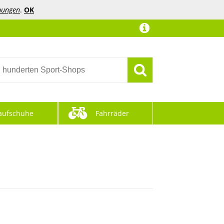
mungen
.
OK
aufschuhe
Fahrräder