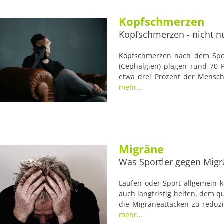
Kopfschmerzen
Kopfschmerzen - nicht nu
Kopfschmerzen nach dem Spor
(Cephalgien) plagen rund 70 
etwa drei Prozent der Mensch
Sport bleiben von diesen 
mehr...
verschont.
Migräne
Was Sportler gegen Mig
Laufen oder Sport allgemein 
auch langfristig helfen, dem
die Migräneattacken zu reduzi
den meisten Fällen einseitig 
mehr...