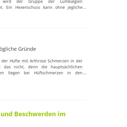
 wird der Gruppe der Lumbalgien
et. Ein Hexenschuss kann ohne jegliche
zlich eintreten. Eine ungewöhnliche
uckartige Bewegung und schon wird ein
 Bereich der Lendenwirbelsäule verspürt.
mögliche Gründe
der Hüfte mit Arthrose Schmerzen in der
st das nicht, denn die hauptsächlichen
en liegen bei Hüftschmerzen in den
 Sehnen, sowie den Nerven und dem
rthrose ein Gelenkverschleiß ist. Hin und
n in der Hüfte auf Verspannungen im Kreuz
ch Störungen, die nichts mit dem
en.
n und Beschwerden im