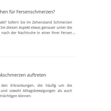
chen für Fersenschmerzen?
ntakt? Sofern Sie im Zehenstand Schmerzen
n Sie diesen Aspekt etwas genauer unter die
nach der Nachtruhe in einer Ihrer Fersen
, die bei Bewegung wieder verschwinden?
erlastung ist gerade bei Sportlern recht
 Probleme noch zahlreiche andere Ursachen,
kungen der Wirbelsäule, Dornwarzen,
 oder Durchblutungsstörungen haben.
kschmerzen auftreten
 den Erkrankungen, die häufig um die
 und sowohl Alltagsbewegungen als auch
nträchtigen können.