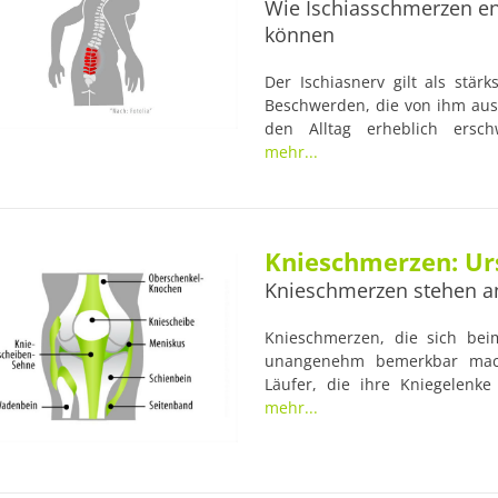
Wie Ischiasschmerzen en
können
Der Ischiasnerv gilt als stä
Beschwerden, die von ihm aus
den Alltag erheblich ersc
anderweitig beeinträchtig
mehr...
Taubheitsgefühle oder etwa 
sein. Wo die Ursachen für die
vorbeugen und wie Sie die 
Ihnen im Folgenden näher bri
Knieschmerzen: Urs
Knieschmerzen stehen an 
Knieschmerzen, die sich be
unangenehm bemerkbar mach
Läufer, die ihre Kniegelenke
Lauftechnik, muskuläre Dysb
mehr...
stark belasten.