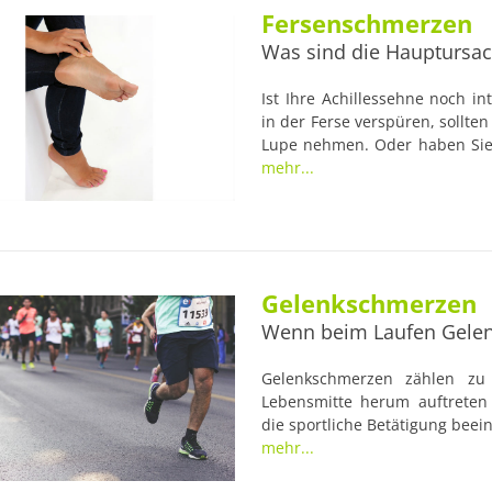
Fersenschmerzen
Was sind die Hauptursa
Ist Ihre Achillessehne noch i
in der Ferse verspüren, sollte
Lupe nehmen. Oder haben Sie 
eventuell "Anlaufschmerzen"
mehr...
Fersenschmerz infolge von Üb
häufig. Allerdings können die
wie beispielsweise Erkran
Entzündungen der Beinnerven
Gelenkschmerzen
Wenn beim Laufen Gelen
Gelenkschmerzen zählen zu
Lebensmitte herum auftreten
die sportliche Betätigung beei
mehr...