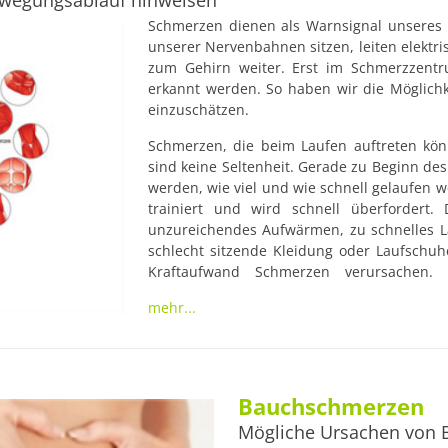
ewegungsablauf hinweisen
Schmerzen dienen als Warnsignal unseres 
unserer Nervenbahnen sitzen, leiten elektr
zum Gehirn weiter. Erst im Schmerzzentr
erkannt werden. So haben wir die Möglichke
einzuschätzen.
Schmerzen, die beim Laufen auftreten könn
sind keine Seltenheit. Gerade zu Beginn des 
werden, wie viel und wie schnell gelaufen wer
trainiert und wird schnell überfordert. 
unzureichendes Aufwärmen, zu schnelles La
schlecht sitzende Kleidung oder Laufschu
Kraftaufwand Schmerzen verursachen.
Fehlhaltungen sind keine Seltenheit und
mehr...
Verschiedene Arten von Schmerzen beim La
Schmerzen vorgebeugt werden. Ein Auftret
Bauchschmerzen
Mögliche Ursachen von 