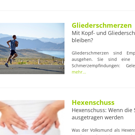
Gliederschmerzen
Mit Kopf- und Gliedersc
bleiben?
Gliederschmerzen sind Emp
ausgehen. Sie sind eine K
Schmerzempfindungen: Gel
Muskelschmerzen. Deshalb h
mehr...
Schmerzbild, das sich nicht gen
Hexenschuss
Hexenschuss: Wenn die
ausgetragen werden
Was der Volksmund als Hexens