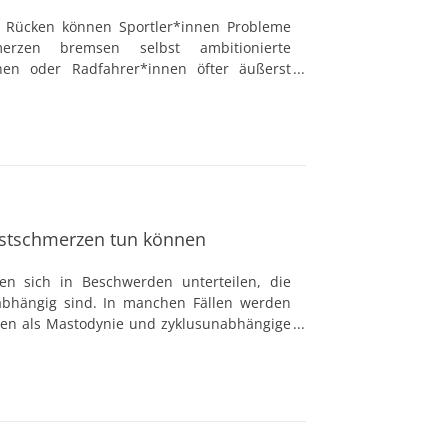
r Rücken können Sportler*innen Probleme
erzen bremsen selbst ambitionierte
nen oder Radfahrer*innen öfter äußerst
nfrage kommenden organischen Ursachen
geschlossen wurden, treten die Schmerzen
ustschmerzen tun können
en sich in Beschwerden unterteilen, die
abhängig sind. In manchen Fällen werden
en als Mastodynie und zyklusunabhängige
 bezeichnet, wobei meistens beide
ndet werden.