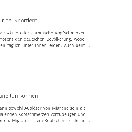
r bei Sportlern
t: Akute oder chronische Kopfschmerzen
Prozent der deutschen Bevölkerung, wobei
en täglich unter ihnen leiden. Auch beim
unangenehmen Schmerzen im Kopf nicht
räne tun können
kann sowohl Auslöser von Migräne sein als
 quälenden Kopfschmerzen vorzubeugen und
eren. Migräne ist ein Kopfschmerz, der in
auftritt und von einer Fülle von weiteren