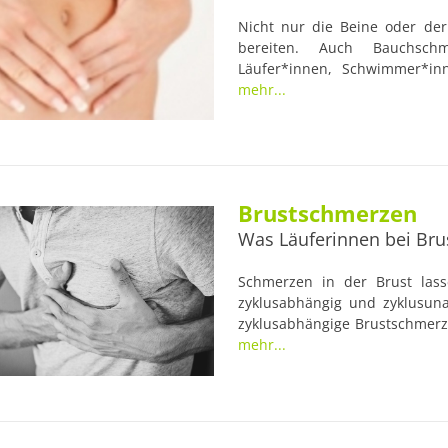
Nicht nur die Beine oder de
bereiten. Auch Bauchschm
Läufer*innen, Schwimmer*in
unsanft aus. Obwohl alle i
mehr...
sorgfältig abgeklärt und aus
immer wieder auf.
Brustschmerzen
Was Läuferinnen bei Br
Schmerzen in der Brust lass
zyklusabhängig und zyklusun
zyklusabhängige Brustschmerz
Schmerzen als Mastalgie
mehr...
Bezeichnungen synonym verwe