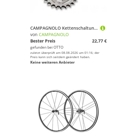
Erfolg mit Deinem Sport.
Campagnolo
Geschlecht
CAMPAGNOLO Kettenschaltung Campagnolo Kettenrad 10s 10S-141 14 Zähne
Preis
von
CAMPAGNOLO
Bester Preis
22,77 €
% Sale
gefunden bei
OTTO
zuletzt überprüft am 08.08.2026 um 01:16; der
Farbe
Preis kann sich seitdem geändert haben.
Keine weiteren Anbieter