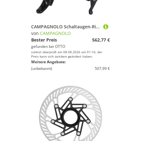
CAMPAGNOLO Schaltaugen-Richtwerkzeug Campagnolo Brems-Schalth.SuperRec.12f li EP 160 EP21-SRD12LF6,VR-Zange
von
CAMPAGNOLO
Bester Preis
562,77 €
gefunden bei
OTTO
zuletzt überprüft am 08.08.2026 um 01:16; der
Preis kann sich seitdem geändert haben.
Weitere Angebote:
(unbekannt)
507,99 €