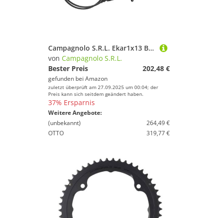
Campagnolo S.R.L. Ekar1x13 Brems Schalthebel Schwarz One Size
von
Campagnolo S.R.L.
Bester Preis
202,48 €
gefunden bei
Amazon
zuletzt überprüft am 27.09.2025 um 00:04; der
Preis kann sich seitdem geändert haben.
37% Ersparnis
Weitere Angebote:
(unbekannt)
264,49 €
OTTO
319,77 €