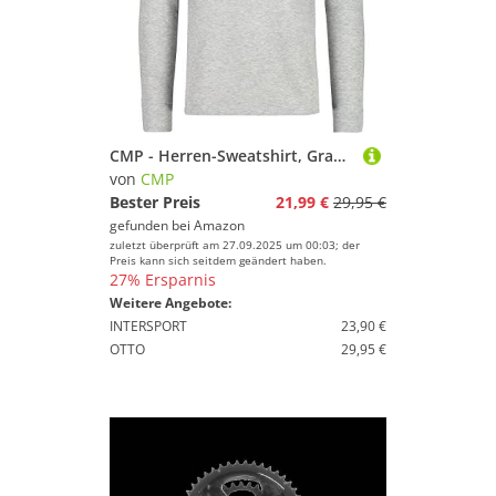
CMP - Herren-Sweatshirt, Grau Mel., XL
von
CMP
Bester Preis
21,99 €
29,95 €
gefunden bei
Amazon
zuletzt überprüft am 27.09.2025 um 00:03; der
Preis kann sich seitdem geändert haben.
27% Ersparnis
Weitere Angebote:
INTERSPORT
23,90 €
OTTO
29,95 €