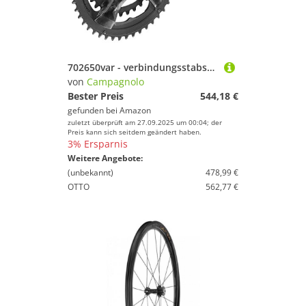
702650var - verbindungsstabsatz record car ultra torque 12v 34-50t MESSEN 175 MM
von
Campagnolo
Bester Preis
544,18 €
gefunden bei
Amazon
zuletzt überprüft am 27.09.2025 um 00:04; der
Preis kann sich seitdem geändert haben.
3% Ersparnis
Weitere Angebote:
(unbekannt)
478,99 €
OTTO
562,77 €