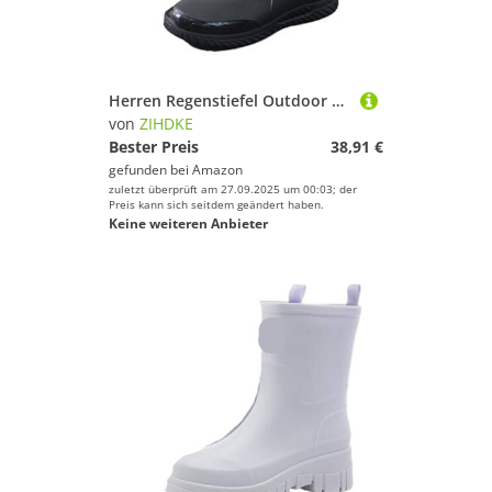
Sport.
Herren Regenstiefel Outdoor Kurze Röhre Sportschuhe Angeln rutschfeste Arbeit Garten Gummischuhe Wasser Wellies Küche Knöchelschuhe Für Industrie Handwerk(Black-Plush,43)
von
ZIHDKE
Bester Preis
38,91 €
gefunden bei
Amazon
zuletzt überprüft am 27.09.2025 um 00:03; der
Preis kann sich seitdem geändert haben.
Keine weiteren Anbieter