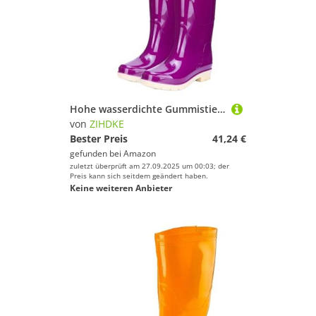
Hohe wasserdichte Gummistiefel for Erwachsene, rutschfeste Regenschuhe, Lange Röhre, warme Overknee-Wasserschuhe mit hoher Für Industrie Handwerk(Purple (42cm),36)
von
ZIHDKE
Bester Preis
41,24 €
gefunden bei
Amazon
zuletzt überprüft am 27.09.2025 um 00:03; der
Preis kann sich seitdem geändert haben.
Keine weiteren Anbieter