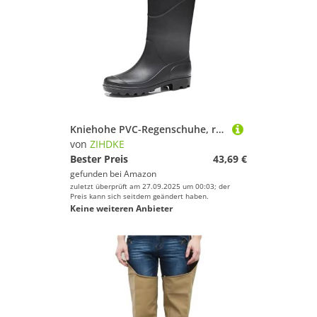
Kniehohe PVC-Regenschuhe, rutschfest, for Herren, Angeln, Outdoor, Wathose, Kosten, Dicke Stiefel bis zur Mitte der Wade for Wandern, Gummistiefel Für Industrie Handwerk(Knee high Black,40)
von
ZIHDKE
Bester Preis
43,69 €
gefunden bei
Amazon
zuletzt überprüft am 27.09.2025 um 00:03; der
Preis kann sich seitdem geändert haben.
Keine weiteren Anbieter