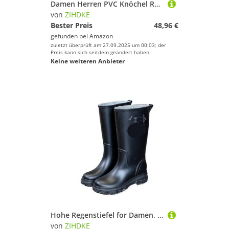
Damen Herren PVC Knöchel Regenstiefel Wasserdicht Frau Kurze Outdoor Unisex Wasserschuhe Gummistiefel Stiefel Für Industrie Handwerk(Clear Pink,36)
von
ZIHDKE
Bester Preis
48,96 €
gefunden bei
Amazon
zuletzt überprüft am 27.09.2025 um 00:03; der
Preis kann sich seitdem geändert haben.
Keine weiteren Anbieter
Hohe Regenstiefel for Damen, wasserdicht, for Arbeit und Garten, Galoschen, Regenschuhe for, Outdoor, Angeln, Wasserstiefel, Gummistiefel Für Industrie Handwerk(Black,40)
von
ZIHDKE