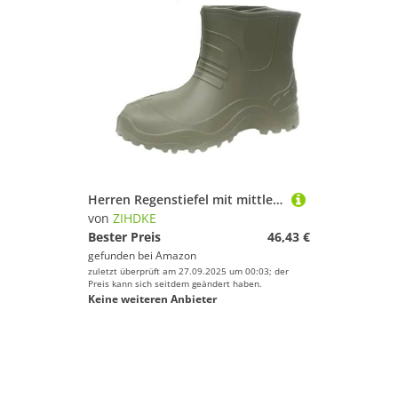
Herren Regenstiefel mit mittlerer Wade, Eva, leichte Wasserschuhe, wasserdicht, Dicke Absätze, Angelstiefel, Gummistiefel Für Industrie Handwerk(Green,M(38-39))
von
ZIHDKE
Bester Preis
46,43 €
gefunden bei
Amazon
zuletzt überprüft am 27.09.2025 um 00:03; der
Preis kann sich seitdem geändert haben.
Keine weiteren Anbieter