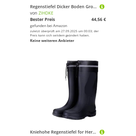
Regenstiefel Dicker Boden Großer runder Kopf Flacher Einstufige Cartoon-Regenstiefel Für Industrie Handwerk(Red,43)
von
ZIHDKE
Bester Preis
44,56 €
gefunden bei
Amazon
zuletzt überprüft am 27.09.2025 um 00:03; der
Preis kann sich seitdem geändert haben.
Keine weiteren Anbieter
Kniehohe Regenstiefel for Herren, wasserdicht, hoch, PVC, for Outdoor-Angeln, for, Wasserschuhe, Gummistiefel Für Industrie Handwerk(Style03,43)