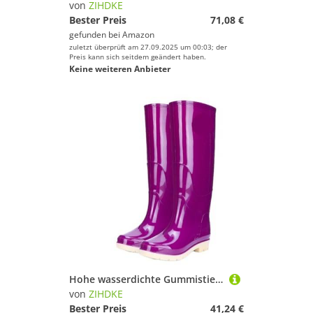
von
ZIHDKE
Bester Preis
71,08 €
gefunden bei
Amazon
zuletzt überprüft am 27.09.2025 um 00:03; der
Preis kann sich seitdem geändert haben.
Keine weiteren Anbieter
Hohe wasserdichte Gummistiefel for Erwachsene, rutschfeste Regenschuhe, Lange Röhre, warme Overknee-Wasserschuhe mit hoher Für Industrie Handwerk(Purple (42cm),41)
von
ZIHDKE
Bester Preis
41,24 €