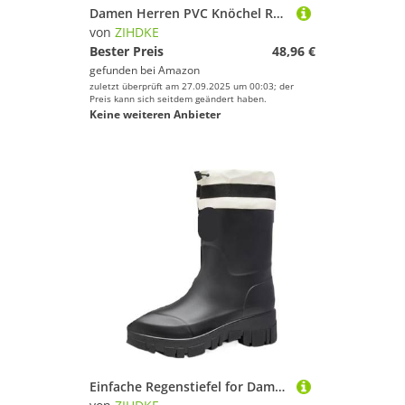
Damen Herren PVC Knöchel Regenstiefel Wasserdicht Frau Kurze Outdoor Unisex Wasserschuhe Gummistiefel Stiefel Für Industrie Handwerk(Clear Pink,39)
von
ZIHDKE
Bester Preis
48,96 €
gefunden bei
Amazon
zuletzt überprüft am 27.09.2025 um 00:03; der
Preis kann sich seitdem geändert haben.
Keine weiteren Anbieter
Einfache Regenstiefel for Damen, Herbst und Winter, for Erwachsene, Bequeme, rutschfeste Gummischuhe mit Dicker Sohle Für Industrie Handwerk(Black-Girded,38)