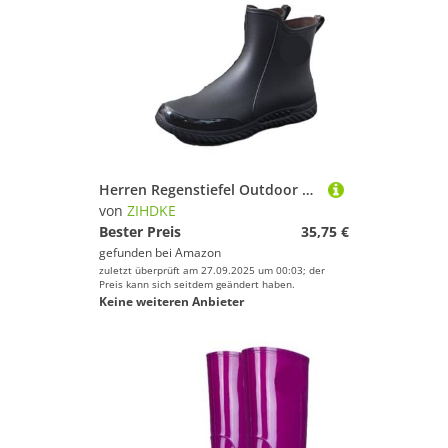
Herren Regenstiefel Outdoor Kurze Röhre Sportschuhe Angeln rutschfeste Arbeit Garten Gummischuhe Wasser Wellies Küche Knöchelschuhe Für Industrie Handwerk(Black,42)
von
ZIHDKE
Bester Preis
35,75 €
gefunden bei
Amazon
zuletzt überprüft am 27.09.2025 um 00:03; der
Preis kann sich seitdem geändert haben.
Keine weiteren Anbieter