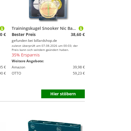
Trainingskugel Snooker Nic Barrow 52mm mit Übungsanleitung
0 €
Bester Preis
38,60 €
gefunden bei
billardshop.de
zuletzt überprüft am 07.08.2026 um 00:03; der
Preis kann sich seitdem geändert haben.
35% Ersparnis
Weitere Angebote:
05 €
Amazon
39,98 €
90 €
OTTO
59,23 €
Hier stöbern