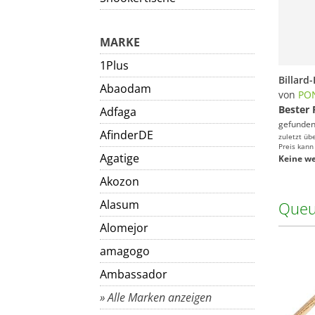
MARKE
1Plus
Billar
Abaodam
von
PO
Bester 
Adfaga
gefunden
AfinderDE
zuletzt üb
Preis kann
Agatige
Keine we
Akozon
Alasum
Queu
Alomejor
amagogo
Ambassador
» Alle Marken anzeigen