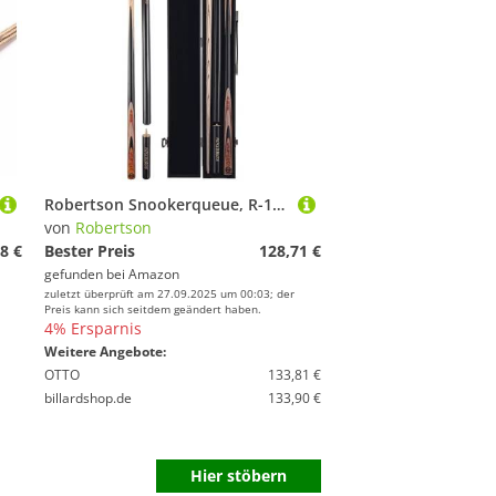
Robertson Snookerqueue, R-1, Profi Snooker Cue 2-teilig mit Verlängerung, Eschenholz, 9 mm Tip, Naturholzdekor, im Set mit Koffer oderTasche
von
Robertson
8 €
Bester Preis
128,71 €
gefunden bei
Amazon
zuletzt überprüft am 27.09.2025 um 00:03; der
Preis kann sich seitdem geändert haben.
4% Ersparnis
Weitere Angebote:
OTTO
133,81 €
billardshop.de
133,90 €
Hier stöbern