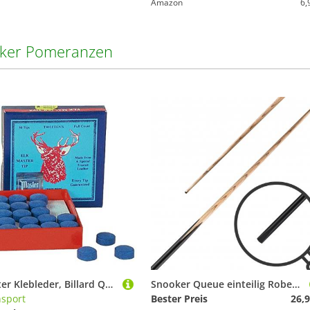
Amazon
6,
ker Pomeranzen
Elkmaster Klebleder, Billard Queue Leder, Größe:10mm
Snooker Queue einteilig Robertson 9,5mm, 145cm
sport
Bester Preis
26,9