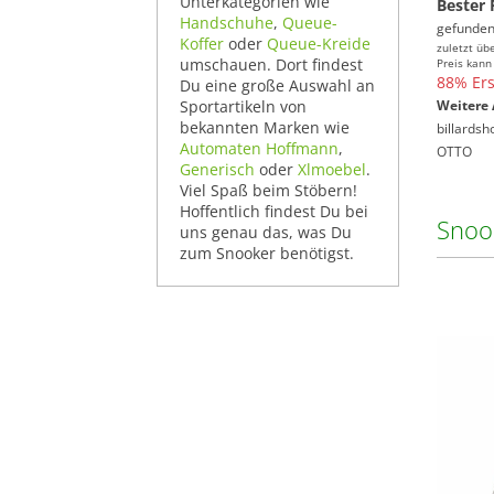
Unterkategorien wie
Bester 
Handschuhe
,
Queue-
gefunden
Koffer
oder
Queue-Kreide
zuletzt üb
umschauen. Dort findest
Preis kann
88% Ers
Du eine große Auswahl an
Sportartikeln von
Weitere 
bekannten Marken wie
billardsh
Automaten Hoffmann
,
OTTO
Generisch
oder
Xlmoebel
.
Viel Spaß beim Stöbern!
Hoffentlich findest Du bei
Snoo
uns genau das, was Du
zum Snooker benötigst.