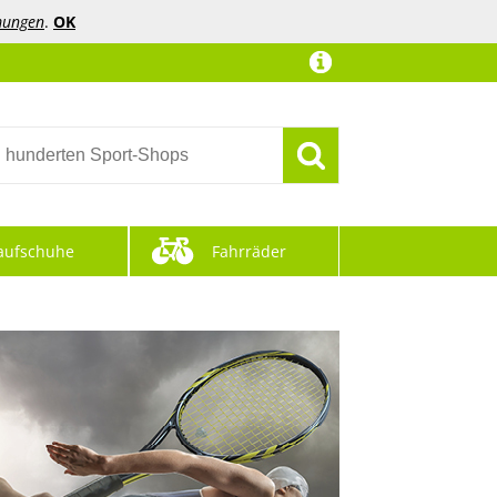
mungen
.
OK
aufschuhe
Fahrräder