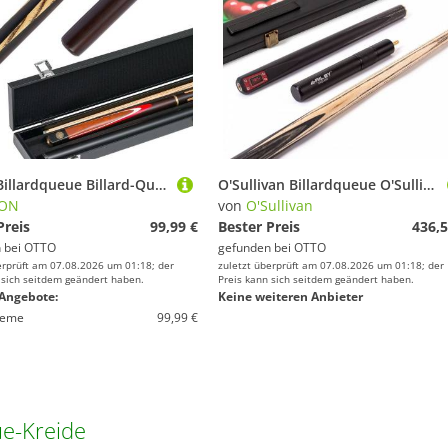
BISON Billardqueue Billard-Queue Spencer mit Koffer, Aus hochwertigem, amerikanischem Eschenholz
O'Sullivan Billardqueue O'Sullivan Jubilee Snooker Queue inkl. Koffer und Ext., Es liegen keine besonderen Merkmale vor
SON
von
O'Sullivan
Preis
99,99 €
Bester Preis
436,5
 bei
OTTO
gefunden bei
OTTO
erprüft am 07.08.2026 um 01:18; der
zuletzt überprüft am 07.08.2026 um 01:18; der
 sich seitdem geändert haben.
Preis kann sich seitdem geändert haben.
Angebote:
Keine weiteren Anbieter
ieme
99,99 €
e-Kreide