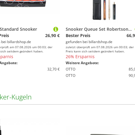
 Standard Snooker
Snooker Queue Set Robertson R-4 Junior zweiteilig
Preis
26,90 €
Bester Preis
66,9
 bei
billardshop.de
gefunden bei
billardshop.de
erprüft am 07.08.2026 um 00:03; der
zuletzt überprüft am 07.08.2026 um 00:03; der
 sich seitdem geändert haben.
Preis kann sich seitdem geändert haben.
parnis
26% Ersparnis
Angebote:
Weitere Angebote:
32,70 €
OTTO
85,
OTTO
90,
ker-Kugeln