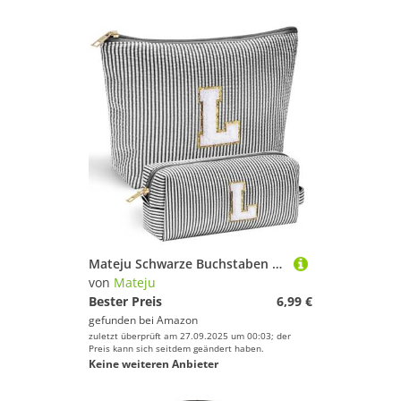
Mateju Schwarze Buchstaben Kosmetiktasche, Kulturtasche Damen, Großes Tragbare Kulturbeutel, 2Pcs Make up Tasche, Kosmetiktasche Klein mit Reißverschluss für Tägliche Reisen (L)
von
Mateju
Bester Preis
6,99 €
gefunden bei
Amazon
zuletzt überprüft am 27.09.2025 um 00:03; der
Preis kann sich seitdem geändert haben.
Keine weiteren Anbieter