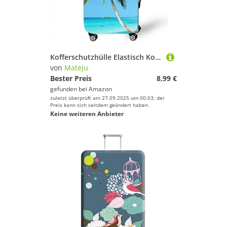
Kofferschutzhülle Elastisch Kofferhülle 18-32 Zoll, Mateju Strand-Szenerie Gepäck Cover Reisekoffer Hülle Trolley Case Schutzhülle Luggage Cover Waschbare Staubdichte Kofferbezug (XL,Kokosnussbaum)
von
Mateju
Bester Preis
8,99 €
gefunden bei
Amazon
zuletzt überprüft am 27.09.2025 um 00:03; der
Preis kann sich seitdem geändert haben.
Keine weiteren Anbieter