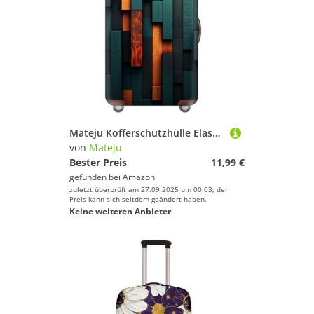
Mateju Kofferschutzhülle Elastisch Kofferhülle 18-32 Zoll, Gepäck Cover 3D Geometrien Reisekoffer Hülle Trolley Case Schutzhülle Staubdichte Kofferbezug (Limone Orange,XL)
von
Mateju
Bester Preis
11,99 €
gefunden bei
Amazon
zuletzt überprüft am 27.09.2025 um 00:03; der
Preis kann sich seitdem geändert haben.
Keine weiteren Anbieter