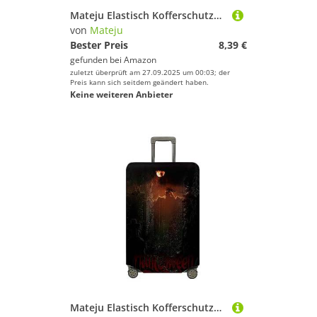
Mateju Elastisch Kofferschutzhülle, 18-32 Zoll Elefant Kofferhülle Waschbar Koffer Schutzhülle aus Polyester Kofferschutz Koffer Hülle mit Reißverschluss (Bergwald,L(26”-28”))
von
Mateju
Bester Preis
8,39 €
gefunden bei
Amazon
zuletzt überprüft am 27.09.2025 um 00:03; der
Preis kann sich seitdem geändert haben.
Keine weiteren Anbieter
Mateju Elastisch Kofferschutzhülle, 3D-Halloween Kofferhülle Gepäck Cover, Waschbare Reisekoffer Hülle Trolley Case Kofferbezug für Koffer von 18-32 Zoll (Dunkle Wolken,XL)