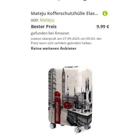
Mateju Kofferschutzhülle Elastisch Kofferhülle, 3D Grüner Marmor Cover Reisekoffer Hülle Trolley Case Schutzhülle Luggage Cover Waschbare Staubdichte Kofferbezug (Sande,L)
von
Mateju
Bester Preis
9,99 €
gefunden bei
Amazon
zuletzt überprüft am 27.09.2025 um 00:03; der
Preis kann sich seitdem geändert haben.
Keine weiteren Anbieter