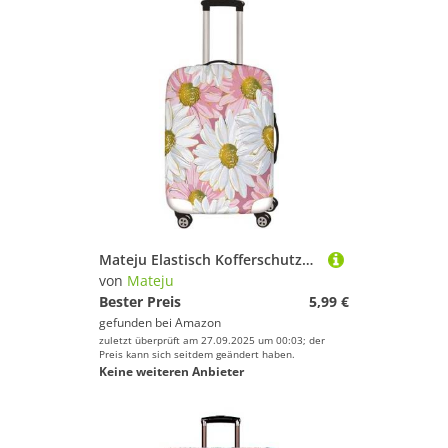
Mateju Elastisch Kofferschutzhülle, 3D-Gänseblümchen Kofferhülle Gepäck Cover, Waschbare Reisekoffer Hülle Trolley Case Kofferbezug für Koffer von 18-32 Zoll (Gänseblümchen 2,S)
von
Mateju
Bester Preis
5,99 €
gefunden bei
Amazon
zuletzt überprüft am 27.09.2025 um 00:03; der
Preis kann sich seitdem geändert haben.
Keine weiteren Anbieter