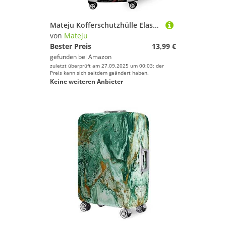
Mateju Kofferschutzhülle Elastisch Kofferhülle 3D Dinosaurier 18-32 Zoll, Gepäck Cover Reisekoffer Hülle Trolley Case Schutzhülle Luggage Cover Waschbare Staubdichte Kofferbezug (Break Wall,M)
von
Mateju
Bester Preis
13,99 €
gefunden bei
Amazon
zuletzt überprüft am 27.09.2025 um 00:03; der
Preis kann sich seitdem geändert haben.
Keine weiteren Anbieter