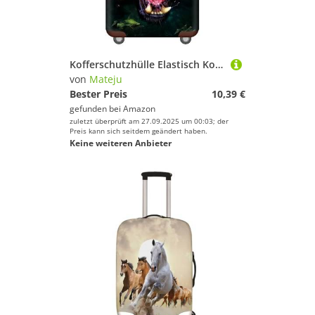
Sport.
Kofferschutzhülle Elastisch Kofferhülle 18-32 Zoll, Mateju Tier-Serie Gepäck Cover Reisekoffer Hülle Trolley Case Schutzhülle Luggage Cover Waschbare Staubdichte Kofferbezug (Panther,XL)
von
Mateju
Bester Preis
10,39 €
gefunden bei
Amazon
zuletzt überprüft am 27.09.2025 um 00:03; der
Preis kann sich seitdem geändert haben.
Keine weiteren Anbieter