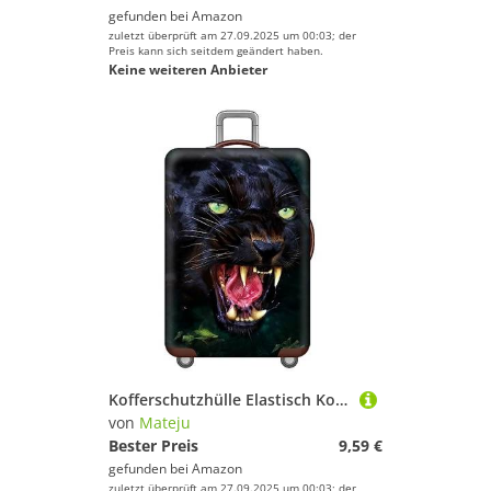
gefunden bei
Amazon
zuletzt überprüft am 27.09.2025 um 00:03; der
Preis kann sich seitdem geändert haben.
Keine weiteren Anbieter
Kofferschutzhülle Elastisch Kofferhülle 18-32 Zoll, Mateju Tier-Serie Gepäck Cover Reisekoffer Hülle Trolley Case Schutzhülle Luggage Cover Waschbare Staubdichte Kofferbezug (Panther,L)
von
Mateju
Bester Preis
9,59 €
gefunden bei
Amazon
zuletzt überprüft am 27.09.2025 um 00:03; der