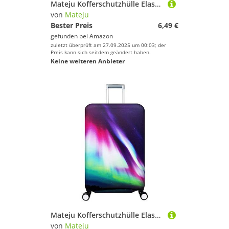
Mateju Kofferschutzhülle Elastisch Kofferhülle 19-32 Zoll, 3D-Stadtdruck Gepäck Cover Reisekoffer Hülle Trolley Case Schutzhülle Luggage Cover Waschbare Staubdichte (London,M)
von
Mateju
Bester Preis
6,49 €
gefunden bei
Amazon
zuletzt überprüft am 27.09.2025 um 00:03; der
Preis kann sich seitdem geändert haben.
Keine weiteren Anbieter
Mateju Kofferschutzhülle Elastisch Kofferhülle 18-32 Zoll, Gepäck Cover Reisekoffer Hülle Waschbare Trolley Case Schutzhülle Luggage Cover Staubdichte Kofferbezug (XL (29-32 Zoll),Nordlichter)
von
Mateju