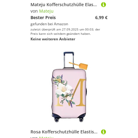
Mateju Kofferschutzhülle Elastisch Kofferhülle, 3D Vergoldet Cover Reisekoffer Hülle Trolley Case Schutzhülle Luggage Cover Waschbare Staubdichte Kofferbezug (Grün glasiert,L)
von
Mateju
Bester Preis
6,99 €
gefunden bei
Amazon
zuletzt überprüft am 27.09.2025 um 00:03; der
Preis kann sich seitdem geändert haben.
Keine weiteren Anbieter
Rosa Kofferschutzhülle Elastisch Kofferhülle 18-32 Zoll, Mateju Gepäck Cover Reisekoffer Hülle Trolley Case Schutzhülle Luggage Cover Waschbare Staubdichte Kofferbezug (M,S)