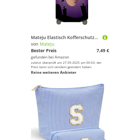
Mateju Elastisch Kofferschutzhülle, 3D-Halloween Kofferhülle Gepäck Cover, Waschbare Reisekoffer Hülle Trolley Case Kofferbezug für Koffer von 18-32 Zoll (Holzschild,M)
von
Mateju
Bester Preis
7,49 €
gefunden bei
Amazon
zuletzt überprüft am 27.09.2025 um 00:03; der
Preis kann sich seitdem geändert haben.
Keine weiteren Anbieter