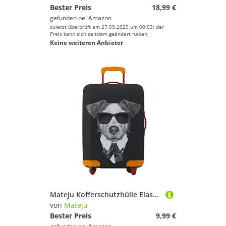
Bester Preis
18,99 €
gefunden bei
Amazon
zuletzt überprüft am 27.09.2025 um 00:03; der
Preis kann sich seitdem geändert haben.
Keine weiteren Anbieter
Mateju Kofferschutzhülle Elastisch Kofferhülle 18-32 Zoll, Schwarz Gepäck Cover Reisekoffer Hülle Trolley Case Schutzhülle Luggage Cover Waschbare Staubdichte Kofferbezug (L,Sonnenbrille)
von
Mateju
Bester Preis
9,99 €