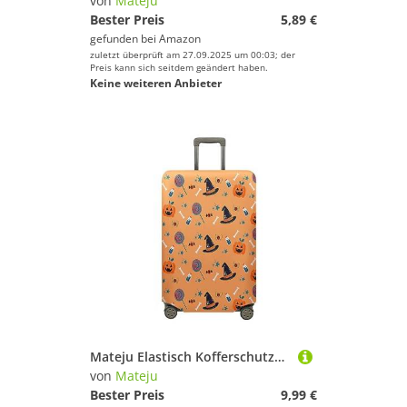
von
Mateju
Bester Preis
5,89 €
gefunden bei
Amazon
zuletzt überprüft am 27.09.2025 um 00:03; der
Preis kann sich seitdem geändert haben.
Keine weiteren Anbieter
Mateju Elastisch Kofferschutzhülle, 3D-Halloween Kofferhülle Gepäck Cover, Waschbare Reisekoffer Hülle Trolley Case Kofferbezug für Koffer von 18-32 Zoll (Orange,XL)
von
Mateju
Bester Preis
9,99 €