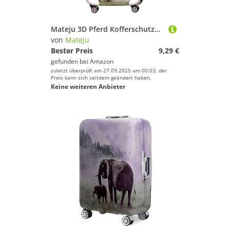
Mateju 3D Pferd Kofferschutzhülle Elastisch Kofferhülle, Gepäck Cover 18-32 Zoll Reisekoffer Hülle Trolley Case Schutzhülle Waschbare Staubdichte Kofferbezug (Laufen,L)
von
Mateju
Bester Preis
9,29 €
gefunden bei
Amazon
zuletzt überprüft am 27.09.2025 um 00:03; der
Preis kann sich seitdem geändert haben.
Keine weiteren Anbieter