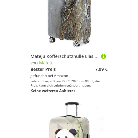
Mateju Kofferschutzhülle Elastisch Kofferhülle 19-32 Zoll, 3D-Marmormuster Gepäck Cover Reisekoffer Hülle Trolley Case Schutzhülle Luggage Cover Waschbare Staubdichte (Khakigrau,L)
von
Mateju
Bester Preis
7,99 €
gefunden bei
Amazon
zuletzt überprüft am 27.09.2025 um 00:03; der
Preis kann sich seitdem geändert haben.
Keine weiteren Anbieter