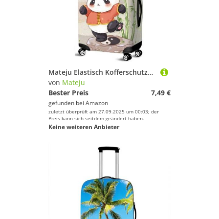
Mateju Elastisch Kofferschutzhülle, Cartoon Panda Kofferhülle Gepäck Cover, Waschbare Reisekoffer Hülle Trolley Case Kofferbezug für Koffer von 18-32 Zoll (Panda 6,M)
von
Mateju
Bester Preis
7,49 €
gefunden bei
Amazon
zuletzt überprüft am 27.09.2025 um 00:03; der
Preis kann sich seitdem geändert haben.
Keine weiteren Anbieter