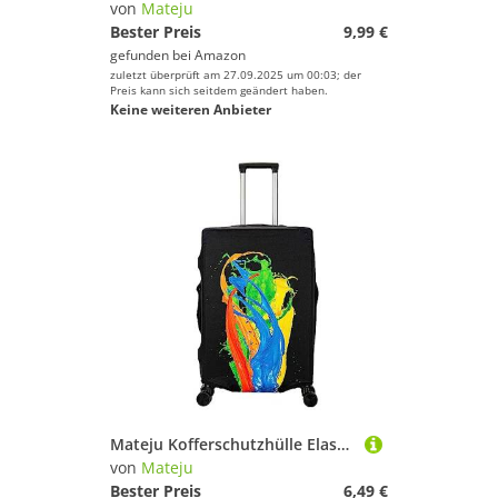
von
Mateju
Bester Preis
9,99 €
gefunden bei
Amazon
zuletzt überprüft am 27.09.2025 um 00:03; der
Preis kann sich seitdem geändert haben.
Keine weiteren Anbieter
Mateju Kofferschutzhülle Elastisch Kofferhülle 18-32 Zoll, Gepäck Cover Reisekoffer Hülle Trolley Case Schutzhülle Luggage Cover Dauerhaft Staubdichte Kofferbezug (L,Farbige Tinte)
von
Mateju
Bester Preis
6,49 €