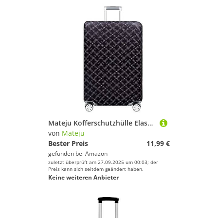
Mateju Kofferschutzhülle Elastisch Kofferhülle 18-32 Zoll, Gepäck Cover Reisekoffer Hülle Trolley, Case Schutzhülle, Luggage Cover Waschbare 3D Staubdichte Kofferbezug (Schwarz,XL)
von
Mateju
Bester Preis
11,99 €
gefunden bei
Amazon
zuletzt überprüft am 27.09.2025 um 00:03; der
Preis kann sich seitdem geändert haben.
Keine weiteren Anbieter