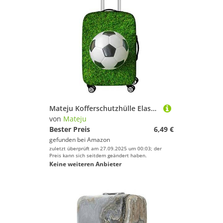
Mateju Kofferschutzhülle Elastisch Kofferhülle 19-32 Zoll, 3D-Fußballdruck Gepäck Cover Reisekoffer Hülle Trolley Case Schutzhülle Luggage Cover Waschbare Staubdichte (Schwarz-Weiß-Fußball,M)
von
Mateju
Bester Preis
6,49 €
gefunden bei
Amazon
zuletzt überprüft am 27.09.2025 um 00:03; der
Preis kann sich seitdem geändert haben.
Keine weiteren Anbieter