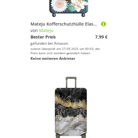
Mateju Kofferschutzhülle Elastisch Kofferhülle 18-32 Zoll, Grün Cover Reisekoffer Hülle Trolley Case Schutzhülle Luggage Cover Waschbare Staubdichte Kofferbezug (M,Vogel)
von
Mateju
Bester Preis
7,99 €
gefunden bei
Amazon
zuletzt überprüft am 27.09.2025 um 00:03; der
Preis kann sich seitdem geändert haben.
Keine weiteren Anbieter