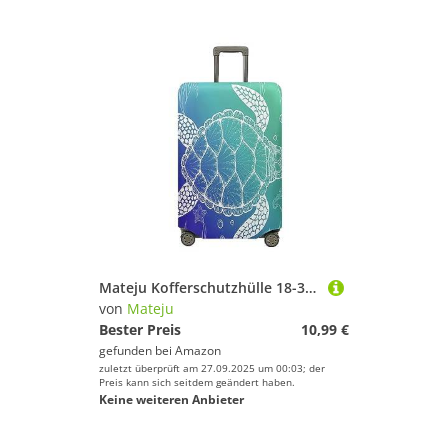
Mateju Kofferschutzhülle 18-32 Zoll Elastisch Kofferhülle, 3D Cartoon-Schildkröte Cover Reisekoffer Hülle Trolley Case Schutzhülle Luggage Cover Waschbare Staubdichte Kofferbezug (Aquamarin,XL)
von
Mateju
Bester Preis
10,99 €
gefunden bei
Amazon
zuletzt überprüft am 27.09.2025 um 00:03; der
Preis kann sich seitdem geändert haben.
Keine weiteren Anbieter