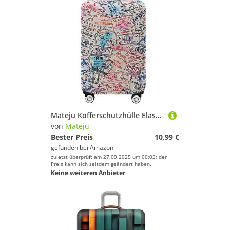
Mateju Kofferschutzhülle Elastisch Kofferhülle 18-32 Zoll, Dickes Gepäck Cover Reisekoffer Hülle Trolley Case Schutzhülle Luggage Cover Waschbare Staubdichte Kofferbezug (L,Briefmarken)
von
Mateju
Bester Preis
10,99 €
gefunden bei
Amazon
zuletzt überprüft am 27.09.2025 um 00:03; der
Preis kann sich seitdem geändert haben.
Keine weiteren Anbieter