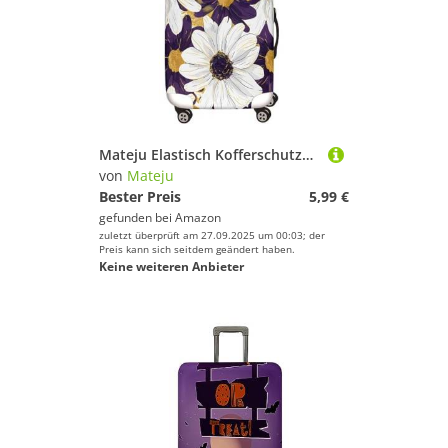
Mateju Elastisch Kofferschutzhülle, 3D-Gänseblümchen Kofferhülle Gepäck Cover, Waschbare Reisekoffer Hülle Trolley Case Kofferbezug für Koffer von 18-32 Zoll (Gänseblümchen 15,S)
von
Mateju
Bester Preis
5,99 €
gefunden bei
Amazon
zuletzt überprüft am 27.09.2025 um 00:03; der
Preis kann sich seitdem geändert haben.
Keine weiteren Anbieter