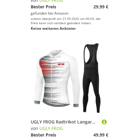
von
UGLY FROG
Bester Preis
29,99 €
gefunden bei
Amazon
zuletzt überprüft am 27.09.2025 um 00:03; der
Preis kann sich seitdem geändert haben.
Keine weiteren Anbieter
UGLY FROG Radtrikot Langarm Herren Thermische Fleece Winter Fahrradbekleidung Radsportanzüge Fahrradtrikot mit Thermofleecefutter Fahrradhose mit Sitzpolster + 20D Gel für MTB Outdoor 77DERONGDEDB01
von
UGLY FROG
Bester Preis
49,99 €