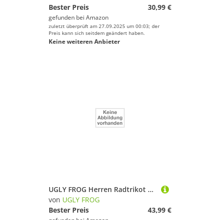
Bester Preis
30,99 €
gefunden bei
Amazon
zuletzt überprüft am 27.09.2025 um 00:03; der
Preis kann sich seitdem geändert haben.
Keine weiteren Anbieter
UGLY FROG Herren Radtrikot Set Fahrrad Trikot Kurzarm + Radhose mit Sitzpolster Fahrradbekleidung MTB Sportanzug
von
UGLY FROG
Bester Preis
43,99 €