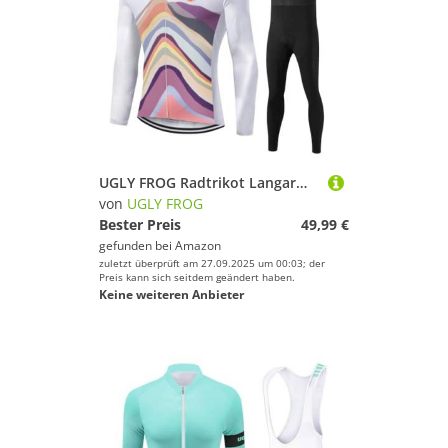
UGLY FROG Radtrikot Langarm Herren Thermische Fleece Winter Fahrradbekleidung Radsportanzüge Fahrradtrikot mit Thermofleecefutter Fahrradhose mit Sitzpolster + 20D Gel für MTB Outdoor 77DERONGDB02
von
UGLY FROG
Bester Preis
49,99 €
gefunden bei
Amazon
zuletzt überprüft am 27.09.2025 um 00:03; der
Preis kann sich seitdem geändert haben.
Keine weiteren Anbieter