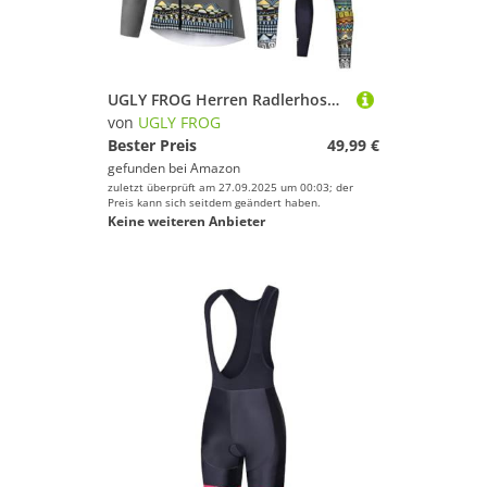
Sport.
UGLY FROG
Geschlecht
UGLY FROG Herren Radlerhose Fahrrad Hose Lang mit 4D Atmungsaktiv Sitzpolster Lange Hosen Winter with Fleece
Preis
von
UGLY FROG
Bester Preis
49,99 €
% Sale
gefunden bei
Amazon
zuletzt überprüft am 27.09.2025 um 00:03; der
Farbe
Preis kann sich seitdem geändert haben.
Keine weiteren Anbieter