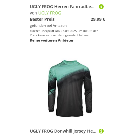
UGLY FROG Herren Fahrradbekleidung Kurzarm MTB Radsportanzüge Radhose Radtrikots mit 3D-Gel-gepolsterten Shorts 2025 77LINDEDUAN14
von
UGLY FROG
Bester Preis
29,99 €
gefunden bei
Amazon
zuletzt überprüft am 27.09.2025 um 00:03; der
Preis kann sich seitdem geändert haben.
Keine weiteren Anbieter
UGLY FROG Donwhill Jersey Herren Mountainbike MTB Top Langarm Atmungsaktiv Bequem Weich Feuchtigkeitstransport Radtrikot