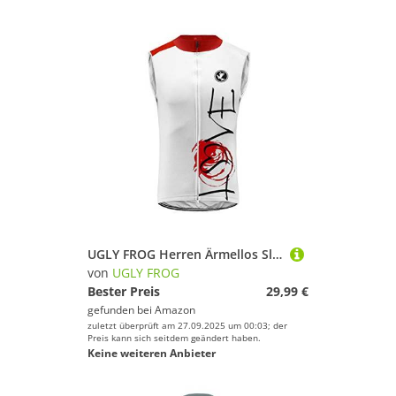
UGLY FROG Herren Ärmellos Sleeveless Radtrikot Triathlon Vest Mens Breathable Sleeveless Radtrikot Weste Radfahren Shirts Fahrrad Tops für Fahrrad
von
UGLY FROG
Bester Preis
29,99 €
gefunden bei
Amazon
zuletzt überprüft am 27.09.2025 um 00:03; der
Preis kann sich seitdem geändert haben.
Keine weiteren Anbieter