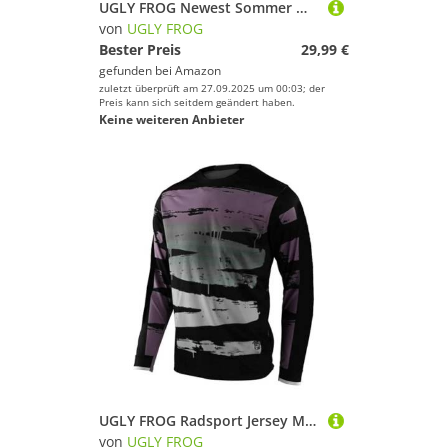
UGLY FROG Newest Sommer Wear Britische Flagge Design Herren Männer Kurze Hülse Zyklus Jersey Kurzarm Fahrradtrikot Fahrrad Hemd Fahrrad Radfahren Trikot Cycling Jersey Bike Shirt
von
UGLY FROG
Bester Preis
29,99 €
gefunden bei
Amazon
zuletzt überprüft am 27.09.2025 um 00:03; der
Preis kann sich seitdem geändert haben.
Keine weiteren Anbieter
UGLY FROG Radsport Jersey Motocross Mountain Bike Downhill Shirt Herren Langarm
von
UGLY FROG