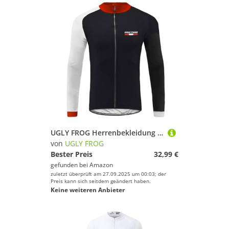
UGLY FROG Herrenbekleidung Lange Ärmel,20D Gel Unterhose Team, Radfahrer Winterw ärme, Mountain Bike Bekleidung MTB Radfahrer Outdoor 77DERONGDESG01
von
UGLY FROG
Bester Preis
32,99 €
gefunden bei
Amazon
zuletzt überprüft am 27.09.2025 um 00:03; der
Preis kann sich seitdem geändert haben.
Keine weiteren Anbieter