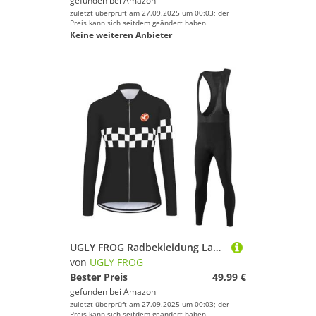
gefunden bei
Amazon
zuletzt überprüft am 27.09.2025 um 00:03; der
Preis kann sich seitdem geändert haben.
Keine weiteren Anbieter
UGLY FROG Radbekleidung Langärmeliges warmes Damen-Winterradshirt aus Wolle mit warmem Wollfutter Radhose mit Kissen 20D Gel geeignet für Outdoor-Mountainbiken 77DERONGDBNV02
von
UGLY FROG
Bester Preis
49,99 €
gefunden bei
Amazon
zuletzt überprüft am 27.09.2025 um 00:03; der
Preis kann sich seitdem geändert haben.