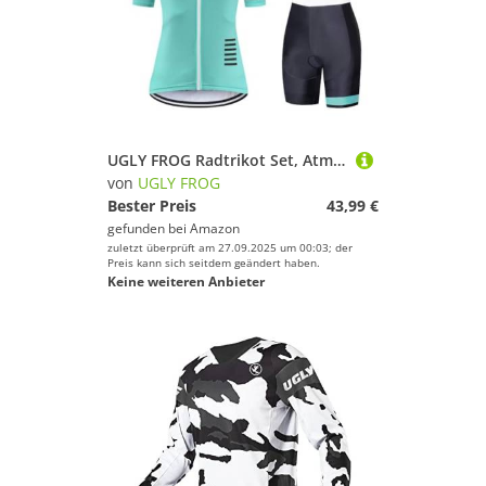
UGLY FROG Radtrikot Set, Atmungsaktiver Fahrradanzug Kurzarm Fahrradhemd + Gepolsterte Trägerhose, Schnell Trocknendem Material, rutschfeste 3 Tiefe Rückentasche
von
UGLY FROG
Bester Preis
43,99 €
gefunden bei
Amazon
zuletzt überprüft am 27.09.2025 um 00:03; der
Preis kann sich seitdem geändert haben.
Keine weiteren Anbieter