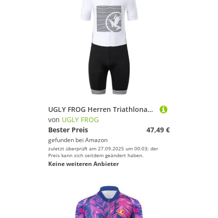
UGLY FROG Herren Triathlonanzug Gepolstert Einteiler Ärmellos Pro Triathlon-Anzug Rennsport Trisuit Kurzarm Radsportanzug für Radfahren Schwimmen Laufen
von
UGLY FROG
Bester Preis
47,49 €
gefunden bei
Amazon
zuletzt überprüft am 27.09.2025 um 00:03; der
Preis kann sich seitdem geändert haben.
Keine weiteren Anbieter