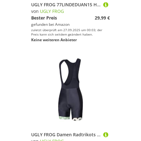
UGLY FROG 77LINDEDUAN15 Herren Fahrradbekleidung Kurzarm MTB Radsportanzüge Radhose Radtrikots mit 3D-Gel-gepolsterten Shorts 2025
von
UGLY FROG
Bester Preis
29,99 €
gefunden bei
Amazon
zuletzt überprüft am 27.09.2025 um 00:03; der
Preis kann sich seitdem geändert haben.
Keine weiteren Anbieter
UGLY FROG Damen Radtrikots und mountainbik Trikot Trägerhose mit gepolstertem Radset Radbekleidung 2025 77LINDEDUANNV11