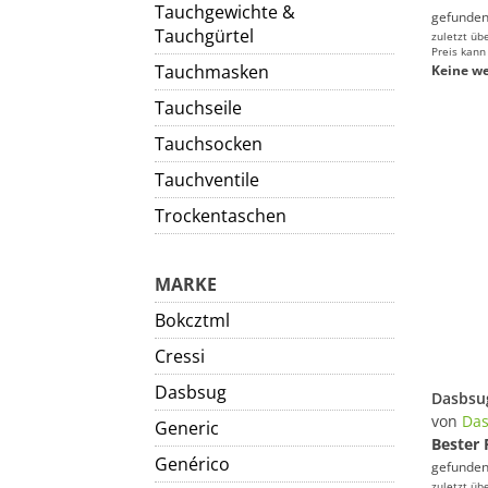
Tauchgewichte &
gefunden
Tauchgürtel
zuletzt üb
Preis kann
Tauchmasken
Keine we
Tauchseile
Tauchsocken
Tauchventile
Trockentaschen
MARKE
Bokcztml
Cressi
Dasbsug
von
Da
Generic
Bester 
Genérico
gefunden
zuletzt üb