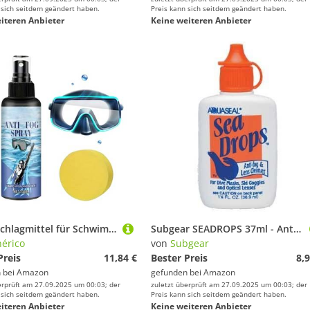
 sich seitdem geändert haben.
Preis kann sich seitdem geändert haben.
iteren Anbieter
Keine weiteren Anbieter
Antibeschlagmittel für Schwimmbrille, Antibeschlag-Spray für Schwimmbrille, tragbare hydrophobe Lösung 100 ml, für Jugendliche, Sportler, Tauchen, Schwimmbad
Subgear SEADROPS 37ml - Antibeschlagmittel - - 841.029.005
érico
von
Subgear
Preis
11,84 €
Bester Preis
8,9
 bei
Amazon
gefunden bei
Amazon
erprüft am 27.09.2025 um 00:03; der
zuletzt überprüft am 27.09.2025 um 00:03; der
 sich seitdem geändert haben.
Preis kann sich seitdem geändert haben.
iteren Anbieter
Keine weiteren Anbieter