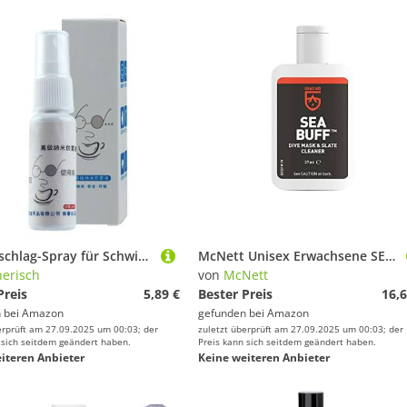
Anti-Beschlag-Spray für Schwimmbrillen, sicheres Antibeschlagmittel, 20 ml, Antibeschlag-Nebel für Brillen und Masken, langlebige klare Beschichtung zum Tauchen, Schnorcheln, Skifahren
McNett Unisex Erwachsene SEA Buff, Bianco
erisch
von
McNett
Preis
5,89 €
Bester Preis
16,6
 bei
Amazon
gefunden bei
Amazon
erprüft am 27.09.2025 um 00:03; der
zuletzt überprüft am 27.09.2025 um 00:03; der
 sich seitdem geändert haben.
Preis kann sich seitdem geändert haben.
iteren Anbieter
Keine weiteren Anbieter