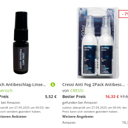
- 
Generisch Antibeschlag-Linsenspray, Antibeschlagspray für Schwimmbrillen,Antibeschlagmittel für Schwimmbrillen | Brillenreinigungsmittel, 20 ml Nebel-Defogger für Brillen, Skibrillen, Taucherbrillen
Cressi Anti Fog 2Pack Antibeschlagmittel, Transparent, 2x60 ml Spray
erisch
von
CRESSI
Preis
5,52 €
Bester Preis
16,33 €
17,5
 bei
Amazon
gefunden bei
Amazon
erprüft am 27.09.2025 um 00:03; der
zuletzt überprüft am 27.09.2025 um 00:04; der
 sich seitdem geändert haben.
Preis kann sich seitdem geändert haben.
iteren Anbieter
Weitere Angebote:
Amazon
16,