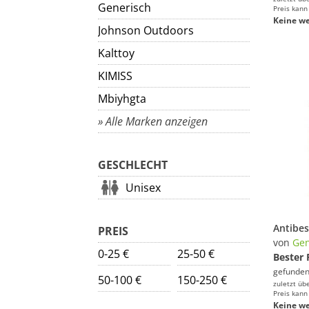
Generisch
Preis kann
Keine we
Johnson Outdoors
Kalttoy
KIMISS
Mbiyhgta
» Alle Marken anzeigen
GESCHLECHT
Unisex
PREIS
von
Gen
0-25 €
25-50 €
Bester 
gefunden
50-100 €
150-250 €
zuletzt üb
Preis kann
Keine we