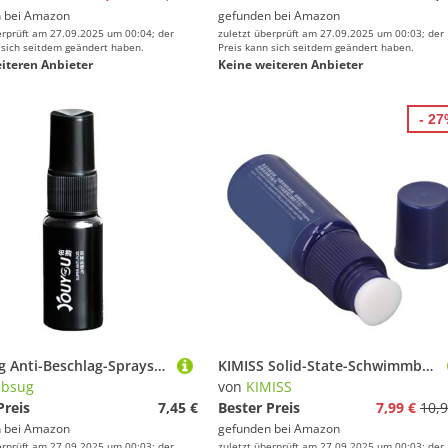
 bei
Amazon
gefunden bei
Amazon
erprüft am 27.09.2025 um 00:04; der
zuletzt überprüft am 27.09.2025 um 00:03; der
 sich seitdem geändert haben.
Preis kann sich seitdem geändert haben.
iteren Anbieter
Keine weiteren Anbieter
- 2
Dasbsug Anti-Beschlag-Sprays, Brillenreiniger, Tauchbrille, kein Beschlagmittel, tragbare Schwimmbrille, Antibeschlagmittel, Schwimmbrillen-Defogger
KIMISS Solid-State-Schwimmbrillen-Antibeschlagmittel – Langlebiger Nano-Entbeschlager für Tauchbrillen, Verbessert die Klarheit Beim Schwimmtraining und Beim Tauchen
sbsug
von
KIMISS
Preis
7,45 €
Bester Preis
7,99 €
10,9
 bei
Amazon
gefunden bei
Amazon
erprüft am 27.09.2025 um 00:03; der
zuletzt überprüft am 27.09.2025 um 00:03; der