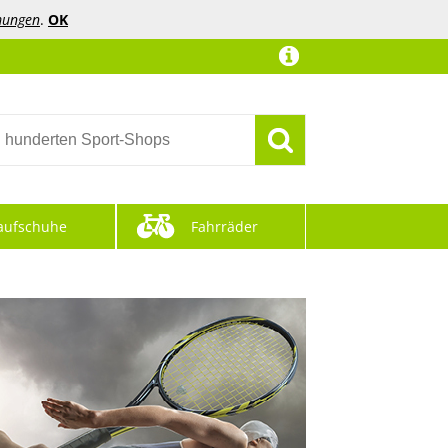
mungen
.
OK
aufschuhe
Fahrräder