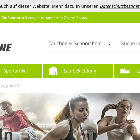
auch auf dieser Website. Mehr dazu in unseren
Datenschutzbestim
e für Sportausrüstung aus hunderten Online-Shops.
Tauchen & Schnorcheln
Sportartikel
Laufbekleidung
L
lagmittel
ln