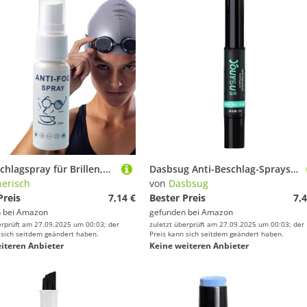
Antibeschlagspray für Brillen,Antibeschlagspray für Schwimmbrillen - 20 ml Antibeschlagmittel für Brillen | Streifenbeständig, langlebig, verhindert das Beschlagen von Schutzbrillen, Sonnenbrillen, Br
Dasbsug Anti-Beschlag-Sprays, Brillenreiniger, Tauchbrille, kein Beschlagmittel, tragbare Schwimmbrille, Antibeschlagmittel, Schwimmbrillen-Defogger
erisch
von
Dasbsug
Preis
7,14 €
Bester Preis
7,4
 bei
Amazon
gefunden bei
Amazon
erprüft am 27.09.2025 um 00:03; der
zuletzt überprüft am 27.09.2025 um 00:03; der
 sich seitdem geändert haben.
Preis kann sich seitdem geändert haben.
iteren Anbieter
Keine weiteren Anbieter