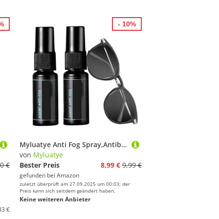
7%
- 10%
Myluatye Anti Fog Spray,Antibeschlagspray,2 PCS Anti Fog für Taucherbrille,Anti-Fog Spray,Antifog Spray Schwimmbrille,Antibeschlagmittel für Tauchmasken,Wirkt schnell und effektiv,40ml
von
Myluatye
0 €
Bester Preis
8,99 €
9,99 €
gefunden bei
Amazon
zuletzt überprüft am 27.09.2025 um 00:03; der
Preis kann sich seitdem geändert haben.
Keine weiteren Anbieter
33 €