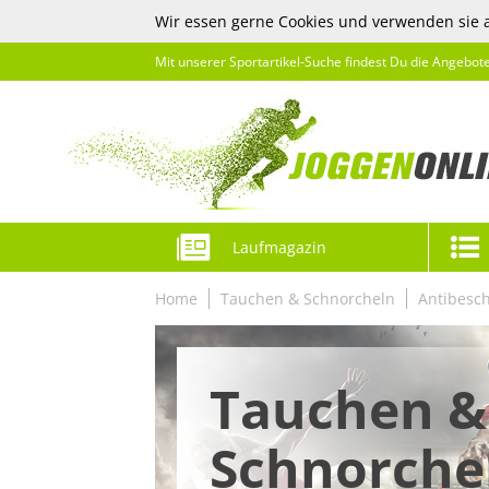
Wir essen gerne Cookies und verwenden sie 
Mit unserer Sportartikel-Suche findest Du die Angebot
Laufmagazin
Home
Tauchen & Schnorcheln
Antibesch
Tauchen &
Schnorche