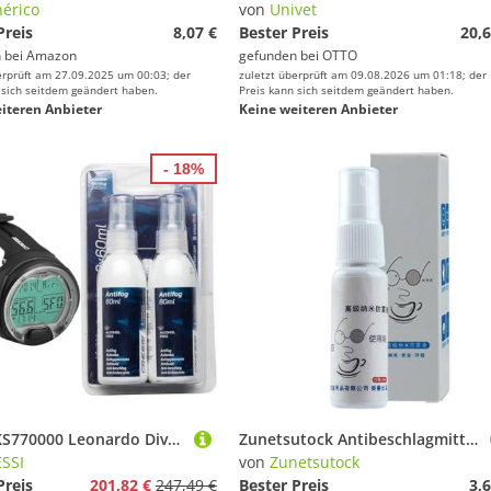
érico
von
Univet
Preis
8,07 €
Bester Preis
20,6
 bei
Amazon
gefunden bei
OTTO
erprüft am 27.09.2025 um 00:03; der
zuletzt überprüft am 09.08.2026 um 01:18; der
 sich seitdem geändert haben.
Preis kann sich seitdem geändert haben.
iteren Anbieter
Keine weiteren Anbieter
- 18%
Cressi KS770000 Leonardo Dive Computer, Schwarz & Anti Fog 2Pack Antibeschlagmittel, Transparent, 2x60 ml Spray
Zunetsutock Antibeschlagmittel für Sehbrillen, Antibeschlag-Spray, langer Halt, 20 ml, flüssige Antibeschlag-Lösung für Skifahren, Schnorcheln, Tauchen und Outdoor-Sportaktivitäten
SSI
von
Zunetsutock
Preis
201,82 €
247,49 €
Bester Preis
3,6