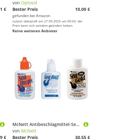
von
Optosol
1 €
Bester Preis
10,00 €
gefunden bei
Amazon
zuletzt überprüft am 27.09.2025 um 00:03; der
Preis kann sich seitdem geändert haben.
Keine weiteren Anbieter
McNett Antibeschlagmittel-Set Sea Drops, Sea Gold, Sea Buff
von
McNett
9 €
Bester Preis
30,55 €