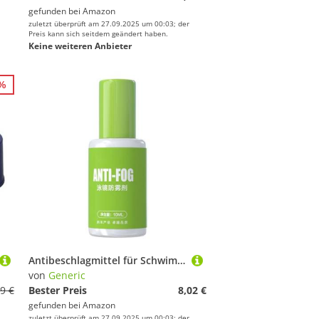
gefunden bei
Amazon
zuletzt überprüft am 27.09.2025 um 00:03; der
Preis kann sich seitdem geändert haben.
Keine weiteren Anbieter
7%
Antibeschlagmittel für Schwimmbrille, 10 ml, Anti-Fog-Flüssigkeit, tragbare Wassersportbrillen-Wartungslösung für Tauchen, Schnorcheln
von
Generic
9 €
Bester Preis
8,02 €
gefunden bei
Amazon
zuletzt überprüft am 27.09.2025 um 00:03; der