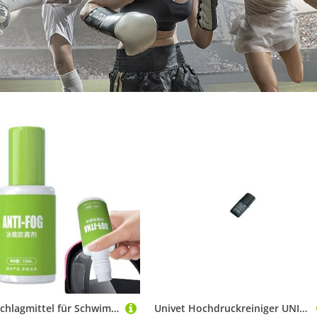
Antibeschlagmittel für Schwimmbrillen, langlebige Defogger-Lösung für Brillen, Pflege für Unisex, Jugendliche und Erwachsene
Univet Hochdruckreiniger UNIVET Antibeschlagmittel 17ml