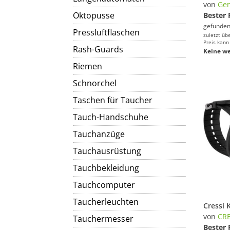
von
Gen
Oktopusse
Bester 
gefunden
Pressluftflaschen
zuletzt üb
Preis kann
Rash-Guards
Keine we
Riemen
Schnorchel
Taschen für Taucher
Tauch-Handschuhe
Tauchanzüge
Tauchausrüstung
Tauchbekleidung
Tauchcomputer
Taucherleuchten
von
CRE
Tauchermesser
Bester 