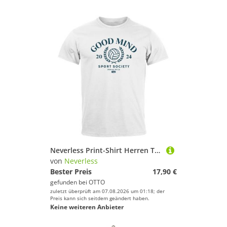
Basketball
Billard
Bootssport
Bowling & Kegeln
Boxen
Cheerleading
Cricket
Dance
Dart
Eishockey
Eiskunstlauf
Neverless Print-Shirt Herren T-Shirt Sport Volleyball Grafik Good Mind Sport Society mit Print
Fechten
von
Neverless
Feldhockey
Bester Preis
17,90 €
gefunden bei
OTTO
Fitness & Training
zuletzt überprüft am 07.08.2026 um 01:18; der
Fußball
Preis kann sich seitdem geändert haben.
Keine weiteren Anbieter
Futsal