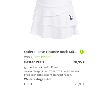
Turnen & Gymnastik
Volleyball
Wakeboarding
Wakeskating
Wandern
Windsurfing
Yoga
Zumba
Quiet Please Flounce Rock Mädchen - Weiß
von
Quiet Please
Marke
Bester Preis
20,95 €
gefunden bei
Padel-Point
Geschlecht
zuletzt überprüft am 07.08.2026 um 00:40; der
Preis kann sich seitdem geändert haben.
Weitere Angebote:
Preis
OTTO
20,95 €
% Sale
Weiß