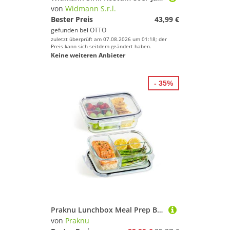
von
Widmann S.r.l.
Bester Preis
43,99 €
gefunden bei
OTTO
zuletzt überprüft am 07.08.2026 um 01:18; der
Preis kann sich seitdem geändert haben.
Keine weiteren Anbieter
- 35%
Praknu Lunchbox Meal Prep Boxen Glas 3 Fächer - Glasdosen 2er Set mit Deckel 1000ml, Borosilikatglas mit BPA-freiem Kunststoffdeckel und Silikon, (Set), 1000 ml Glasbehälter Ofenfest - Bento Box Zum Einfrieren - Tupper
von
Praknu