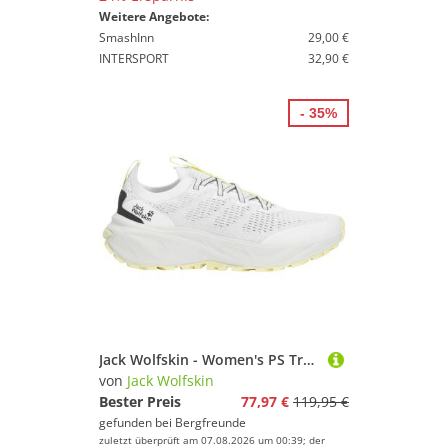
Weitere Angebote:
SmashInn
29,00 €
INTERSPORT
32,90 €
- 35%
Jack Wolfskin - Women's PS Trail Knit Low - Multisportschuhe Gr 40 weiß
von
Jack Wolfskin
Bester Preis
77,97 €
119,95 €
gefunden bei
Bergfreunde
zuletzt überprüft am 07.08.2026 um 00:39; der