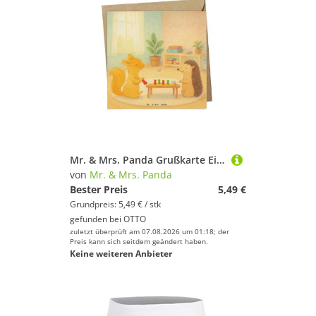
Schwimmen
Segeln
Skateboarding
Ski
Snooker
Snowboard
Sportausrüstung
Sportausstattung
Sportbekleidung
Mr. & Mrs. Panda Grußkarte Eichhörnchen Gesellschaftsspiele Design, Grußkarte, Weiß, Glückwunsch, doppelkarte Grußkarte Spielen
von
Mr. & Mrs. Panda
Sportschuhe
Bester Preis
5,49 €
Squash
Grundpreis: 5,49 € / stk
Stand-Up Paddling
gefunden bei
OTTO
zuletzt überprüft am 07.08.2026 um 01:18; der
Surfen
Preis kann sich seitdem geändert haben.
Keine weiteren Anbieter
Tauchen & Schnorcheln
Tennis
Tischtennis