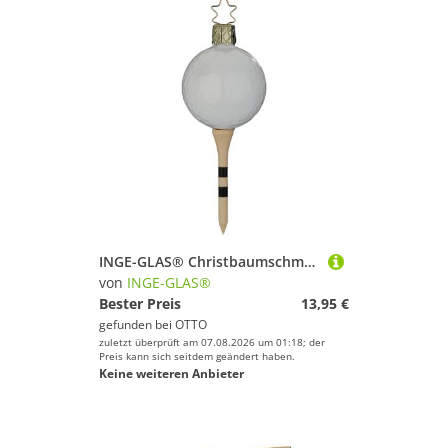
Golf
Handball
Inline-Skates & Rollschuhe
Jagd-Sport
Kampfsport
Kanu-Sport
Kiteboarden
Klettern & Bouldern
Lacrosse
Laufen
INGE-GLAS® Christbaumschmuck Golfball - bereit zum Abschlag - 11cm (1-tlg), mundgeblasen, handbemalt
Leichtathletik
von
INGE-GLAS®
Bester Preis
13,95 €
Paintball
gefunden bei
OTTO
Radsport
zuletzt überprüft am 07.08.2026 um 01:18; der
Preis kann sich seitdem geändert haben.
Reitsport
Keine weiteren Anbieter
Rollhockey
Rudern