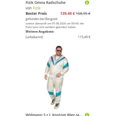
Fizik Omna Radschuhe
von
Fizik
Bester Preis
139,40 €
168,95 €
gefunden bei
Bergzeit
zuletzt überprüft am 07.08.2026 um 00:43; der
Preis kann sich seitdem geändert haben.
Weitere Angebote:
(unbekannt)
115,49 €
Widmann S.r.l. Kostüm 80er-Jahre Retro Trainingsanzug in Übergöße für Erwachsene weiss-blau