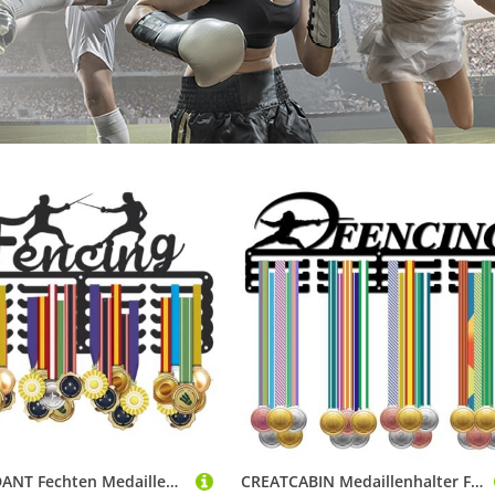
SUPERDANT Fechten Medaillen Aufbewahrung Fecht Medaillen Halter Wandmontage Haken Zum Aufhängen von Zaunmedaillen Medaillenhalter Für Fechtsport 20 Reihige Aufhänger Geschenke für Sportler Kinder
CREATCABIN Medaillenhalter Fechten Medaillenaufhänger Display Schwarz Eisen Sport Medaillen Rack Regal Haken Halter Rahmen Zum Aufhängen Über 60 Auszeichnungen Wettbewerb Medaillengewinner 40x15cm