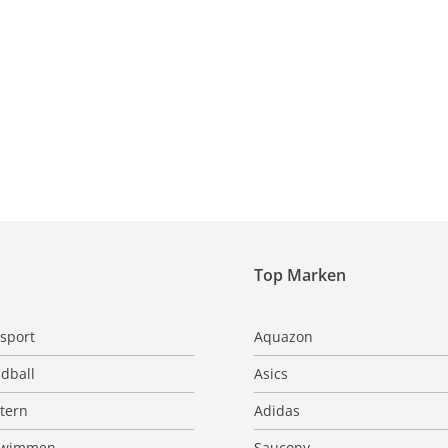
Top Marken
sport
Aquazon
dball
Asics
ttern
Adidas
hwimmen
Saucony