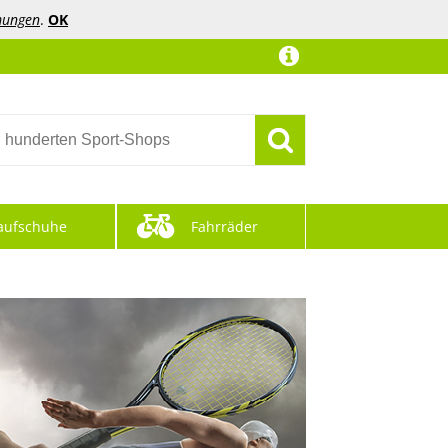
mungen
.
OK
aufschuhe
Fahrräder