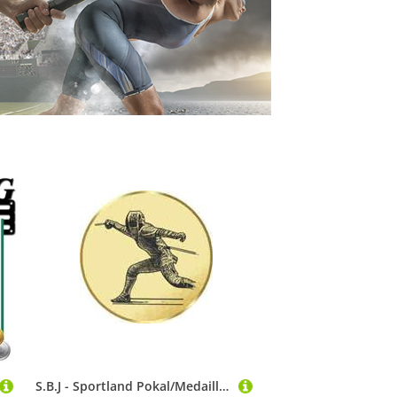
S.B.J - Sportland Pokal/Medaille Emblem, Motiv Fechten, Durchmesser 50 mm, Gold