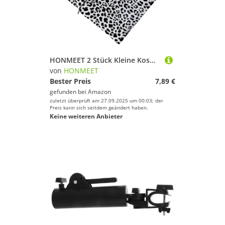
HONMEET 2 Stück Kleine Kosmetiktasche mit Leopardenmuster Tragbare Make up Tasche mit Reißverschluss Leichte Reise kulturbeutel für Damen Großer Stauraum Praktische Aufbewahrung für
von
HONMEET
Bester Preis
7,89 €
gefunden bei
Amazon
zuletzt überprüft am 27.09.2025 um 00:03; der
Preis kann sich seitdem geändert haben.
Keine weiteren Anbieter