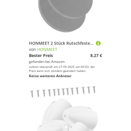
HONMEET 2 Stück Rutschfeste Yoga Knieschützer aus dickem TPE Material stoßdämpfend und langlebig Komfortable Fitnessmatte für Gelenke und Handgelenke bei Pilates und Gymnastik
von
HONMEET
Bester Preis
8,27 €
gefunden bei
Amazon
zuletzt überprüft am 27.09.2025 um 00:03; der
Preis kann sich seitdem geändert haben.
Keine weiteren Anbieter