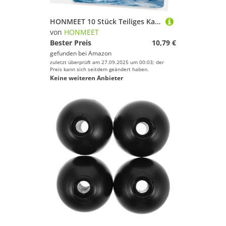
HONMEET 10 Stück Teiliges Kajak Zubehör Elastische Seilfixierer Schnallen für Kanus und Schlauchboote Leicht Kompakt Glatte Oberfläche Einfache Montage für Sicheres Befestigen Beim
von
HONMEET
Bester Preis
10,79 €
gefunden bei
Amazon
zuletzt überprüft am 27.09.2025 um 00:03; der
Preis kann sich seitdem geändert haben.
Keine weiteren Anbieter