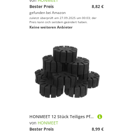
von
HONMEET
Bester Preis
8,82 €
gefunden bei
Amazon
zuletzt überprüft am 27.09.2025 um 00:03; der
Preis kann sich seitdem geändert haben.
Keine weiteren Anbieter
HONMEET 12 Stück Teiliges Pfeilregal mit Eva Schaumstoffkopf Tragbarer Pfeilhalter für Outdoor Jagd Langlebiger Pfeiltrenner zur Sicheren Aufbewahrung von Pfeilen Praktisches
von
HONMEET
Bester Preis
8,99 €