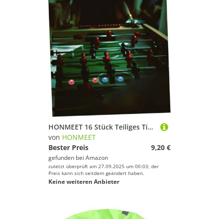
HONMEET 16 Stück Teiliges Tisch Curling Spiel Zubehör mit Roten und Blauen Rollenden Perlen Leicht Gleitende Fußballspiel Ersatzteile für Mini Shuffleboard und Tischfußballspaß
von
HONMEET
Bester Preis
9,20 €
gefunden bei
Amazon
zuletzt überprüft am 27.09.2025 um 00:03; der
Preis kann sich seitdem geändert haben.
Keine weiteren Anbieter