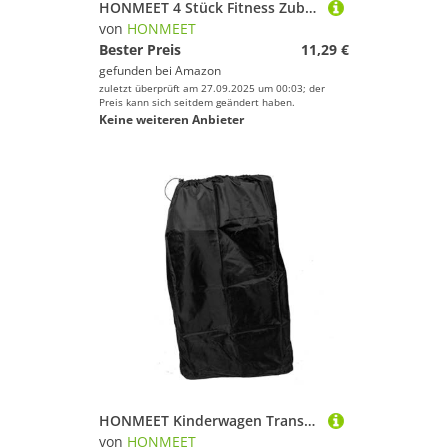
HONMEET 4 Stück Fitness Zubehör Pulley Kabelstopper aus Robustem Material Einsetzbar für Fitnessgeräte Kompatibel mit Widerstandsbändern Installieren für Power Rack Kabelzug Training
von
HONMEET
Bester Preis
11,29 €
gefunden bei
Amazon
zuletzt überprüft am 27.09.2025 um 00:03; der
Preis kann sich seitdem geändert haben.
Keine weiteren Anbieter
HONMEET Kinderwagen Transporttasche mit Robustem Material und Doppelten Schultergurten Stoßfest und Reißfest Kompatibel mit Meisten Kinderwagen für Flugreisen und Gate Check Einfache
von
HONMEET