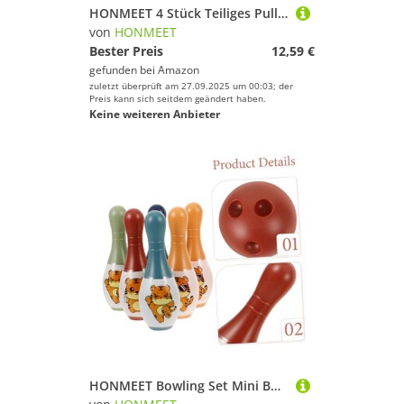
HONMEET 4 Stück Teiliges Pulling Balls Sports Fitness Bälle für Ab Jahren Langlebige Doppelspieler Interaktive Gym Bälle in Zufälligen Farben für Indoor aktivitäten und Zufällige Farbe
von
HONMEET
Bester Preis
12,59 €
gefunden bei
Amazon
zuletzt überprüft am 27.09.2025 um 00:03; der
Preis kann sich seitdem geändert haben.
Keine weiteren Anbieter
HONMEET Bowling Set Mini Bowlingspielzeug für Drinnen und Draußen Motorische Fähigkeiten Fördernd Stabiles Material Geeignet für Familien Partyspiele Inklusive Bowlingkugeln und Kegeln