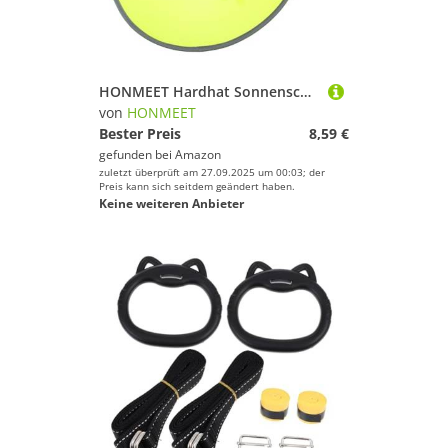
Deinem Sport.
Fußball
Golf
Inline-Skates & Rollschuhe
HONMEET Hardhat Sonnenschutz mit Nackenschutz Uv-Schutz Reflektierende Streifen Leichter Bauhelm Sonnenschutz für Sicherheitshelme Herren Arbeitshelm Zubehör
Jagd-Sport
von
HONMEET
Kampfsport
Bester Preis
8,59 €
gefunden bei
Amazon
Kanu-Sport
zuletzt überprüft am 27.09.2025 um 00:03; der
Klettern & Bouldern
Preis kann sich seitdem geändert haben.
Keine weiteren Anbieter
Laufen
Leichtathletik
Radsport
Reitsport
Rollhockey
Schwimmen
Segeln
Skateboarding
Ski