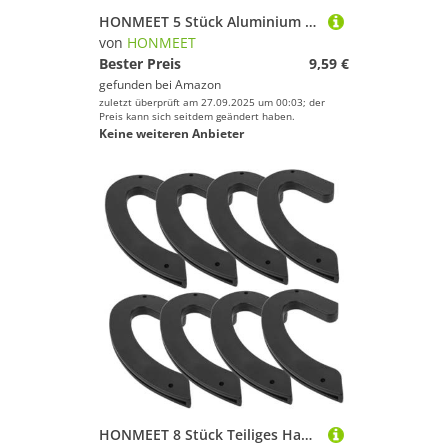
Wandern
HONMEET 5 Stück Aluminium Dartschäfte mit Gewinde Professionelle Metall Dartstiele Einfach zu Montieren Entfernen Mittelgroß Flexibel für Verschiedene Dartspiele und Turniere Schwarz
von
HONMEET
Windsurfing
Bester Preis
9,59 €
Yoga
gefunden bei
Amazon
zuletzt überprüft am 27.09.2025 um 00:03; der
Preis kann sich seitdem geändert haben.
HONMEET
Keine weiteren Anbieter
Geschlecht
Preis
% Sale
Farbe
HONMEET 8 Stück Teiliges Hantelstangen schutzset Wandmontage Hantelschutz Abdeckung für Langhantelablage Gym Hantelhalter Sleeve Langlebig Sicher Platzsparend