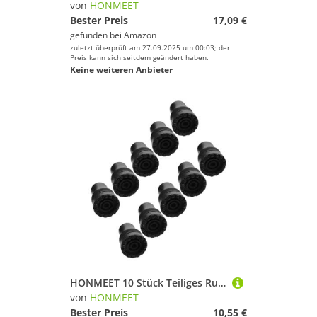
von
HONMEET
Bester Preis
17,09 €
gefunden bei
Amazon
zuletzt überprüft am 27.09.2025 um 00:03; der
Preis kann sich seitdem geändert haben.
Keine weiteren Anbieter
HONMEET 10 Stück Teiliges Rutschfester Krückengummi Ersatzfüße aus Robustem Kunststoff für Gehstöcke und Krücken mit Sicherem Sitz Selbststehend Langlebig für Senioren
von
HONMEET
Bester Preis
10,55 €