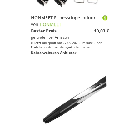
Snooker
Snowboard
HONMEET Fitnessringe Indoor Trainingsringe mit Verstellbarem Gurt Ringe Handgriffe Strapazierfähige Bänder für Fitness und Dehnung
Sportausrüstung
von
HONMEET
Bester Preis
10,03 €
Sportausstattung
gefunden bei
Amazon
Sportbekleidung
zuletzt überprüft am 27.09.2025 um 00:03; der
Preis kann sich seitdem geändert haben.
Sportschuhe
Keine weiteren Anbieter
Squash
Stand-Up Paddling
Surfen
Tauchen & Schnorcheln
Tennis
Tischtennis
Turnen & Gymnastik
Volleyball
Wakeboarding
Wakeskating